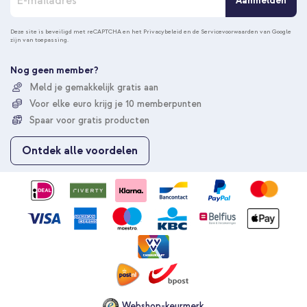
Aanmelden
b
o
n
Deze site is beveiligd met reCAPTCHA en het
Privacybeleid
en de
Servicevoorwaarden
van Google
zijn van toepassing.
n
e
e
Nog geen member?
r
Meld je gemakkelijk gratis aan
u
Voor elke euro krijg je 10 memberpunten
o
p
Spaar voor gratis producten
o
n
Ontdek alle voordelen
z
e
n
i
e
u
w
s
b
r
i
e
Webshop-keurmerk