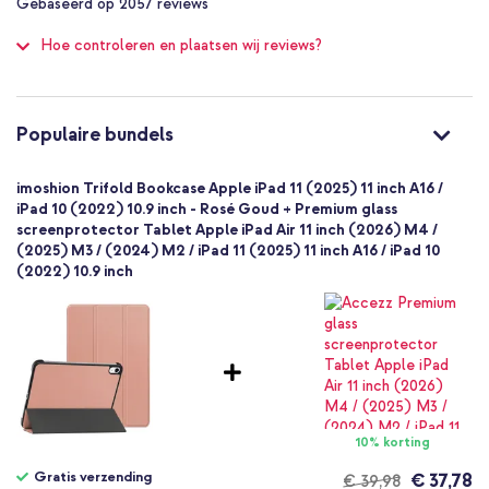
Gebaseerd op
2057
reviews
of
Beschikt over een handige magneetsluiting
imoshion
100
Heeft een handige auto-wake functie
Hoe controleren en plaatsen wij reviews?
SH00054162
Rosé goud
Inclusief 1 jaar garantie
Kunstleer
Apple
Populaire bundels
Tablet
Ben je op zoek naar een elegante hoes met veel praktische
functies? Ga dan voor de imoshion Trifold Bookcase!
1 Pc
imoshion Trifold Bookcase Apple iPad 11 (2025) 11 inch A16 /
Nee
iPad 10 (2022) 10.9 inch - Rosé Goud + Premium glass
screenprotector Tablet Apple iPad Air 11 inch (2026) M4 /
Bookcase
(2025) M3 / (2024) M2 / iPad 11 (2025) 11 inch A16 / iPad 10
Hoesje
(2022) 10.9 inch
Volledige bescherming
10% korting
Gratis verzending
€ 37,78
€ 39,98