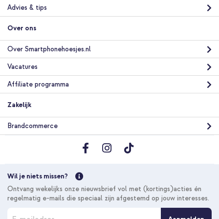
Advies & tips
10% korting
Gratis verzending
€ 28,78
€ 29,98
Over ons
Gratis
verzending
In winkelmandje
Over Smartphonehoesjes.nl
Vacatures
imoshion Trifold Bookcase Apple iPad 11 (2025) 11 inch A16 /
Affiliate programma
iPad 10 (2022) 10.9 inch - Rosé Goud + Hoofdsteun
Tablethouder Auto met verstelbare arm - Zwart
Zakelijk
Brandcommerce
Wil je niets missen?
10% korting
Ontvang wekelijks onze nieuwsbrief vol met (kortings)acties én
Gratis verzending
€ 38,68
€ 40,98
regelmatig e-mails die speciaal zijn afgestemd op jouw interesses.
Gratis
A
verzending
In winkelmandje