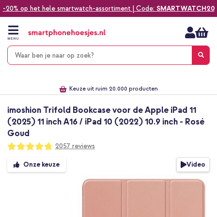
-20% op het hele smartwatch-assortiment | Code:
SMARTWATCH20
Ga
naar
de
MENU
inhoud
Alles voor jouw telefoon, tablet, smartwatch of laptop
Dezelfde dag verzonden *
Keuze uit ruim 20.000 producten
We've got you covered!
imoshion Trifold Bookcase voor de Apple iPad 11
(2025) 11 inch A16 / iPad 10 (2022) 10.9 inch - Rosé
Goud
Waardering:
2057
reviews
95
100
% of
Ga
Video
Onze keuze
naar
het
einde
van
de
afbeeldingen-