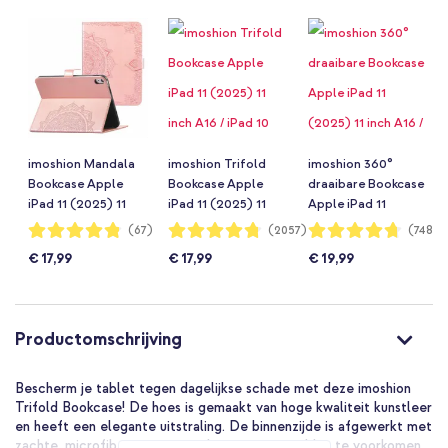
imoshion Mandala
imoshion Trifold
imoshion 360°
Bookcase Apple
Bookcase Apple
draaibare Bookcase
iPad 11 (2025) 11
iPad 11 (2025) 11
Apple iPad 11
inch A16 / iPad 10
inch A16 / iPad 10
(2025) 11 inch A16 /
Waardering:
Waardering:
Waardering:
(67)
(2057)
(748)
96%
95%
94%
(2022) 10.9 inch -
(2022) 10.9 inch -
iPad 10 (2022) 10.9
€ 17,99
€ 17,99
€ 19,99
Rose Gold
Blauw
inch - Donkerblauw
Productomschrijving
Bescherm je tablet tegen dagelijkse schade met deze imoshion
Trifold Bookcase! De hoes is gemaakt van hoge kwaliteit kunstleer
en heeft een elegante uitstraling. De binnenzijde is afgewerkt met
zachte, microfiber voering om krassen op je tablet te voorkomen.