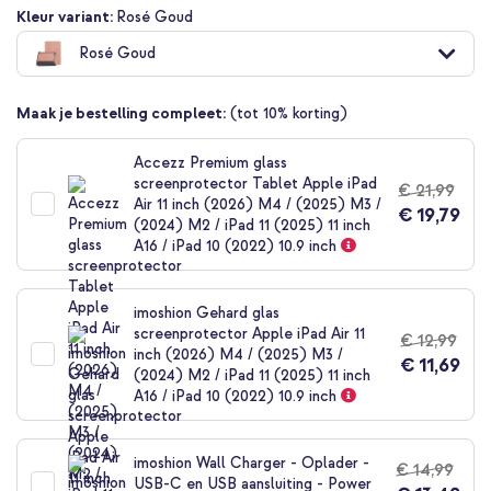
Ga
Kleur variant:
Rosé Goud
naar
Rosé Goud
het
begin
van
Maak je bestelling compleet:
(tot 10% korting)
de
afbeeldingen-
gallerij
Accezz Premium glass
screenprotector Tablet Apple iPad
€ 21,99
Air 11 inch (2026) M4 / (2025) M3 /
€ 19,79
(2024) M2 / iPad 11 (2025) 11 inch
A16 / iPad 10 (2022) 10.9 inch
imoshion Gehard glas
screenprotector Apple iPad Air 11
€ 12,99
inch (2026) M4 / (2025) M3 /
€ 11,69
(2024) M2 / iPad 11 (2025) 11 inch
A16 / iPad 10 (2022) 10.9 inch
imoshion Wall Charger - Oplader -
€ 14,99
USB-C en USB aansluiting - Power