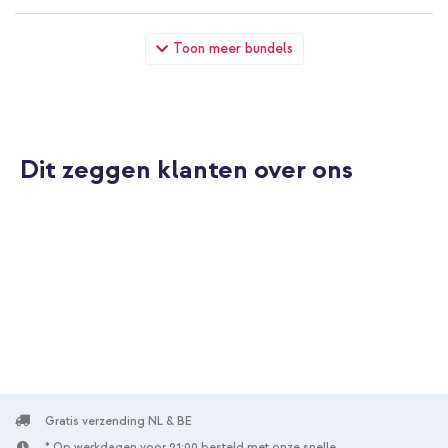
imoshion Trifold Bookcase Apple iPad 11 (2025) 11 inch A16 /
Toon meer bundels
iPad 10 (2022) 10.9 inch - Rosé Goud + Wall Charger - Oplader
- USB-C en USB aansluiting - Power Delivery - 20 Watt - Wit
Dit zeggen klanten over ons
10% korting
Gratis verzending
€ 31,48
€ 32,98
Gratis
verzending
In winkelmandje
imoshion Trifold Bookcase Apple iPad 11 (2025) 11 inch A16 /
iPad 10 (2022) 10.9 inch - Rosé Goud + Graphite stylus pen
voor Apple iPad - Zwart
Gratis verzending NL & BE
* Op werkdagen voor 21:00 besteld met onze snelle