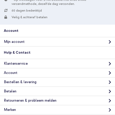
verzendmethode, dezelfde dag verzonden.
60 dagen bedenktijd
Veilig & achteraf betalen
Account
10% korting
Gratis verzending
€ 53,98
€ 57,98
Mijn account
Gratis
verzending
In winkelmandje
Hulp & Contact
Klantenservice
imoshion Trifold Bookcase Apple iPad 11 (2025) 11 inch A16 /
Account
iPad 10 (2022) 10.9 inch - Rosé Goud + Braided USB-C naar
USB-C kabel 60W - 1 meter - Wit
Bestellen & levering
Betalen
Retourneren & probleem melden
Merken