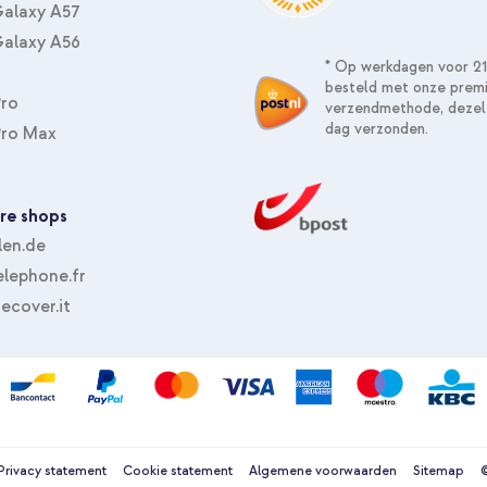
alaxy A57
alaxy A56
* Op werkdagen voor 21
besteld met onze prem
Pro
verzendmethode, dezel
imoshion Trifold Bookcase Apple i
dag verzonden.
Pro Max
(2019) 10.2 inch - Lila + Luxe 
Zwart
re shops
len.de
lephone.fr
ecover.it
Privacy statement
Cookie statement
Algemene voorwaarden
Sitemap
©