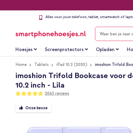
Alles voor jouw telefoon, tablet, smartwatch of lap
ZOEKEN
Hoesjes
Screenprotectors
Opladen
Ho
Home
Tablets
iPad 10.2 (2020)
imoshion Trifold Boo
imoshion Trifold Bookcase voor de 
10.2 inch - Lila
Waardering:
2063
reviews
96
100
% of
Ga
Onze keuze
naar
het
einde
van