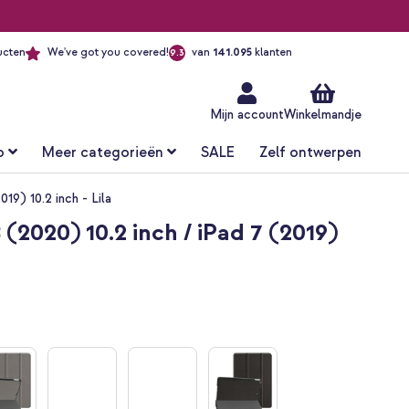
ucten
We've got you covered!
van
141.095
klanten
9.3
Ga
naar
de
inhoud
Mijn account
Winkelmandje
o
Meer categorieën
SALE
Zelf ontwerpen
19) 10.2 inch - Lila
 (2020) 10.2 inch / iPad 7 (2019)