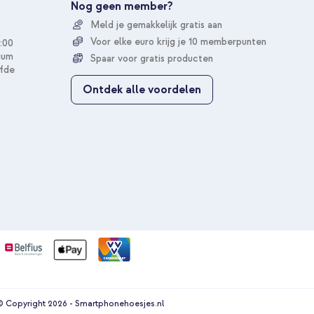
u
Nog geen member?
Gratis verzending
o
Meld je gemakkelijk gratis aan
p
10% korting
o
Voor elke euro krijg je 10 memberpunten
:00
n
ium
Spaar voor gratis producten
z
fde
Pad 9 (2021) 10.2 inch / iPad 8 (2020) 10.2 inch / iPad 7
e
Ontdek alle voordelen
Autostoel Organizer - Tablethouder Auto - 7 Opbergvakken -
n
i
e
€ 40,08
€ 42,98
u
Gratis
w
verzending
In winkelmandje
s
b
r
Gratis verzending
i
e
10% korting
f
 Copyright 2026 - Smartphonehoesjes.nl