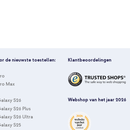
imoshion Trifold Bookcase Apple i
(2019) 10.2 inch - Lila + Graphi
or de nieuwste toestellen:
Klantbeoordelingen
Pro
Pro Max
imoshion Trifold Bookcase Apple i
Webshop van het jaar 2026
(2019) 10.2 inch - Lila + USB-C n
alaxy S26
alaxy S26 Plus
alaxy S26 Ultra
alaxy S25