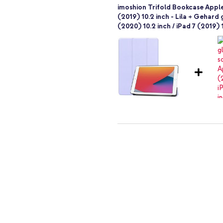
imoshion Trifold Bookcase Apple i
(2019) 10.2 inch - Lila + Gehard
(2020) 10.2 inch / iPad 7 (2019) 
rd
blet
imoshion Trifold Bookcase Apple i
ncties? Ga dan voor de imoshion
(2019) 10.2 inch - Lila + Wall C
- 20 Watt - Wit