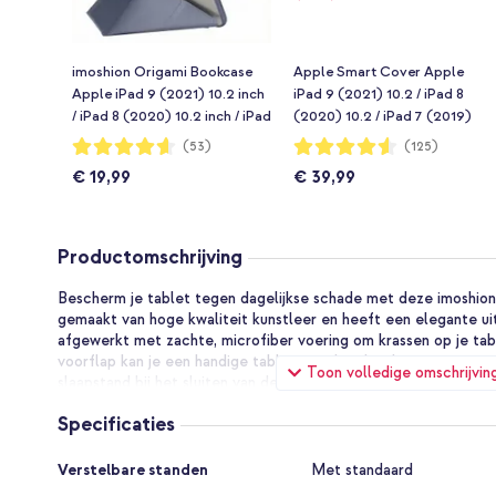
imoshion Origami Bookcase
Apple Smart Cover Apple
Apple iPad 9 (2021) 10.2 inch
iPad 9 (2021) 10.2 / iPad 8
/ iPad 8 (2020) 10.2 inch / iPad
(2020) 10.2 / iPad 7 (2019)
7 (2019) 10.2 inch - Lavender
10.2 / Air 3 (2019) / Pro 10.5
Waardering:
Waardering:
(53)
(125)
92%
91%
(2017) - Lavender
€ 19,99
€ 39,99
Productomschrijving
Bescherm je tablet tegen dagelijkse schade met deze imoshion
gemaakt van hoge kwaliteit kunstleer en heeft een elegante uits
afgewerkt met zachte, microfiber voering om krassen op je ta
voorflap kan je een handige tablet standaard maken voor extra 
Toon volledige omschrijvin
slaapstand bij het sluiten van de hoes en ontwaakt hij bij het op
Strak design van hoge kwaliteit kunstleer
Specificaties
De imoshion Trifold Bookcase is gemaakt van hoge kwaliteit ku
tegen dagelijkse schade van je tablet en geeft de hoes een eleg
Specificaties
Verstelbare standen
Met standaard
slank en licht van gewicht, waardoor jouw tablet zijn compact