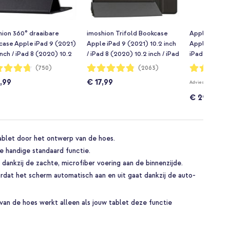
hion 360° draaibare
imoshion Trifold Bookcase
Apple Smart 
case Apple iPad 9 (2021)
Apple iPad 9 (2021) 10.2 inch
Apple iPad 9 
inch / iPad 8 (2020) 10.2
/ iPad 8 (2020) 10.2 inch / iPad
iPad 8 (2020)
/ iPad 7 (2019) 10.2 inch -
7 (2019) 10.2 inch - Zwart
(2019) 10.2 / 
dering:
Waardering:
Waardering:
(750)
(2063)
96%
96%
t
10.5 (2017) 
,99
€ 17,99
€ 15
Adviesprijs
Zwart
€ 29,99
blet door het ontwerp van de hoes.
 de handige standaard functie.
dankzij de zachte, microfiber voering aan de binnenzijde.
rdat het scherm automatisch aan en uit gaat dankzij de auto-
van de hoes werkt alleen als jouw tablet deze functie