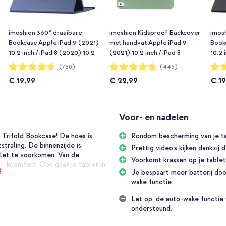
imoshion 360° draaibare
imoshion Kidsproof Backcover
imos
Bookcase Apple iPad 9 (2021)
met handvat Apple iPad 9
Book
10.2 inch / iPad 8 (2020) 10.2
(2021) 10.2 inch / iPad 8
10.2 
inch / iPad 7 (2019) 10.2 inch -
(2020) 10.2 inch / iPad 7
inch 
Waardering:
Waardering:
Waar
(750)
(445)
94%
96%
94%
Donkerblauw
(2019) 10.2 inch - Olive Green
Zwar
€ 19,99
€ 22,99
€ 19
Voor- en nadelen
 Trifold Bookcase! De hoes is
Rondom bescherming van je ta
traling. De binnenzijde is
Prettig video’s kijken dankzij
blet te voorkomen. Van de
Voorkomt krassen op je tablet 
kijkcomfort. Ook gaat je tablet in
g
Je bespaart meer batterij doo
enen.
wake functie.
nstleer. Dit biedt bescherming
Let op: de auto-wake functie 
ante uitstraling. Het hoesje is
ondersteund.
e vorm behoudt. Handig wanneer je