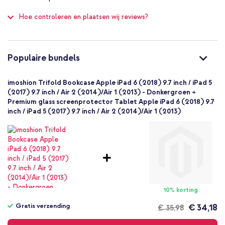
Beschikt over een handige magneetsluiting
imoshion
100
Heeft een handige auto-wake functie
Hoe controleren en plaatsen wij reviews?
iPad201739257909
Donkergroen
Inclusief 1 jaar garantie
Kunstleer
Apple
Populaire bundels
Tablet
Ben je op zoek naar een elegante hoes met veel praktische
functies? Ga dan voor de imoshion Trifold Bookcase!
1 Pc
imoshion Trifold Bookcase Apple iPad 6 (2018) 9.7 inch / iPad 5
Nee
(2017) 9.7 inch / Air 2 (2014)/Air 1 (2013) - Donkergroen +
Premium glass screenprotector Tablet Apple iPad 6 (2018) 9.7
Bookcase
inch / iPad 5 (2017) 9.7 inch / Air 2 (2014)/Air 1 (2013)
Hoesje
Volledige bescherming
10% korting
Gratis verzending
€ 34,18
€ 35,98
Gratis