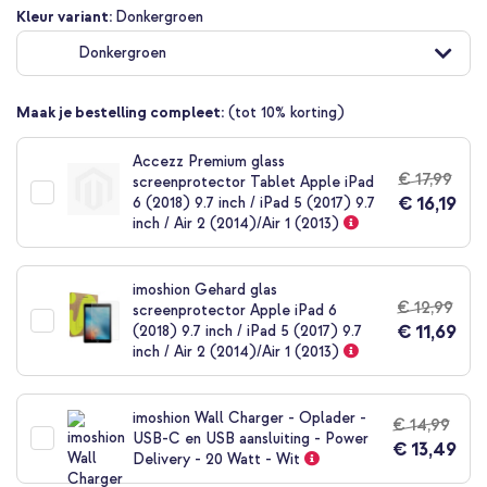
Ga
Kleur variant:
Donkergroen
naar
Donkergroen
het
begin
van
Maak je bestelling compleet:
(tot 10% korting)
de
afbeeldingen-
gallerij
Accezz Premium glass
€ 17,99
screenprotector Tablet Apple iPad
€ 16,19
6 (2018) 9.7 inch / iPad 5 (2017) 9.7
inch / Air 2 (2014)/Air 1 (2013)
imoshion Gehard glas
€ 12,99
screenprotector Apple iPad 6
€ 11,69
(2018) 9.7 inch / iPad 5 (2017) 9.7
inch / Air 2 (2014)/Air 1 (2013)
imoshion Wall Charger - Oplader -
€ 14,99
USB-C en USB aansluiting - Power
€ 13,49
Delivery - 20 Watt - Wit