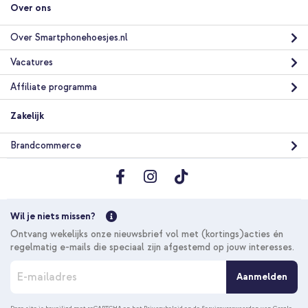
Over ons
Gratis verzending
€ 31,49
€ 32,99
Gratis
Over Smartphonehoesjes.nl
verzending
In winkelmandje
Vacatures
Affiliate programma
imoshion Trifold Bookcase Apple iPad 6 (2018) 9.7 inch / iPad 5
(2017) 9.7 inch / Air 2 (2014)/Air 1 (2013) - Donkergroen + Luxe
Zakelijk
Autostoel Organizer - Tablethouder Auto - 7 Opbergvakken -
Zwart
Brandcommerce
Wil je niets missen?
Ontvang wekelijks onze nieuwsbrief vol met (kortings)acties én
10% korting
regelmatig e-mails die speciaal zijn afgestemd op jouw interesses.
A
Gratis verzending
€ 44,08
€ 46,98
Aanmelden
b
Gratis
o
verzending
In winkelmandje
n