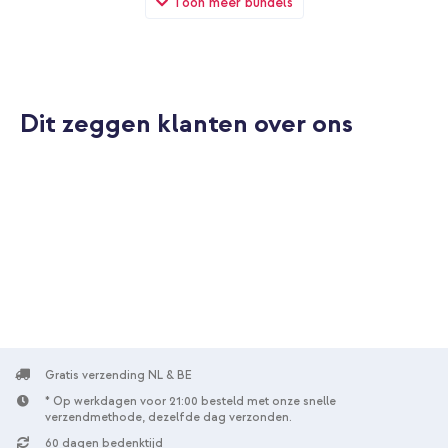
Toon meer bundels
(2017) 9.7 inch / Air 2 (2014)/Air 1 (2013) - Donkergroen + Wall
Charger - Oplader - USB-C en USB aansluiting - Power Delivery
- 20 Watt - Wit
Dit zeggen klanten over ons
10% korting
Gratis verzending
€ 31,48
€ 32,98
Gratis
verzending
In winkelmandje
imoshion Trifold Bookcase Apple iPad 6 (2018) 9.7 inch / iPad 5
(2017) 9.7 inch / Air 2 (2014)/Air 1 (2013) - Donkergroen +
Gratis verzending NL & BE
Graphite stylus pen voor Apple iPad - Zwart
* Op werkdagen voor 21:00 besteld met onze snelle
verzendmethode, dezelfde dag verzonden.
60 dagen bedenktijd