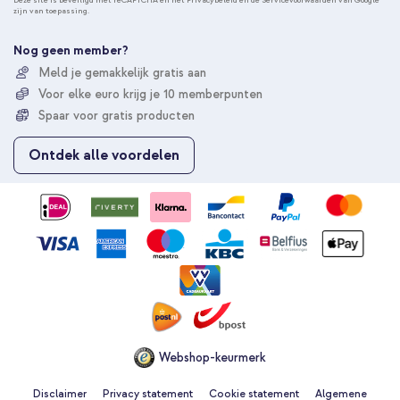
Deze site is beveiligd met reCAPTCHA en het
Privacybeleid
en de
Servicevoorwaarden
van Google
zijn van toepassing.
n
e
e
Nog geen member?
r
Meld je gemakkelijk gratis aan
u
Voor elke euro krijg je 10 memberpunten
o
p
Spaar voor gratis producten
o
n
Ontdek alle voordelen
z
e
n
i
e
u
w
s
b
r
i
e
Webshop-keurmerk
f
Disclaimer
Privacy statement
Cookie statement
Algemene