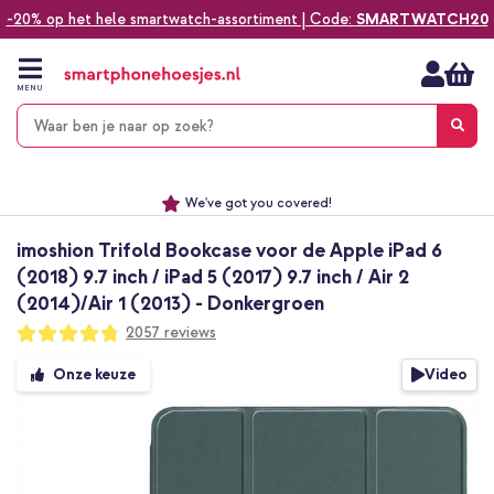
-20% op het hele smartwatch-assortiment | Code:
SMARTWATCH20
Ga
naar
de
MENU
inhoud
Alles voor jouw telefoon, tablet, smartwatch of laptop
Dezelfde dag verzonden *
Keuze uit ruim 20.000 producten
We've got you covered!
imoshion Trifold Bookcase voor de Apple iPad 6
(2018) 9.7 inch / iPad 5 (2017) 9.7 inch / Air 2
(2014)/Air 1 (2013) - Donkergroen
Waardering:
2057
reviews
95
100
% of
Ga
Video
Onze keuze
naar
het
einde
van
de
afbeeldingen-