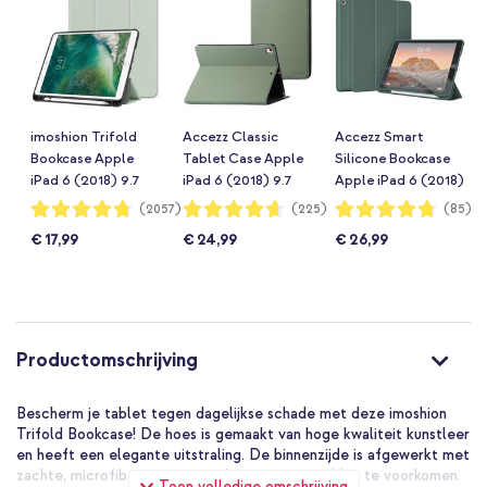
imoshion Trifold
Accezz Classic
Accezz Smart
Bookcase Apple
Tablet Case Apple
Silicone Bookcase
iPad 6 (2018) 9.7
iPad 6 (2018) 9.7
Apple iPad 6 (2018)
inch / iPad 5 (2017)
inch / iPad 5 (2017)
9.7 inch / iPad 5
Waardering:
Waardering:
Waardering:
(2057)
(225)
(85)
95%
93%
95%
9.7 inch / Air 2
9.7 inch / Air 2
(2017) 9.7 inch -
€ 17,99
€ 24,99
€ 26,99
(2014)/Air 1 (2013)
(2014)/Air 1 (2013)
Donkergroen
- Lichtgroen
- Groen
Productomschrijving
Bescherm je tablet tegen dagelijkse schade met deze imoshion
Trifold Bookcase! De hoes is gemaakt van hoge kwaliteit kunstleer
en heeft een elegante uitstraling. De binnenzijde is afgewerkt met
zachte, microfiber voering om krassen op je tablet te voorkomen.
Toon volledige omschrijving