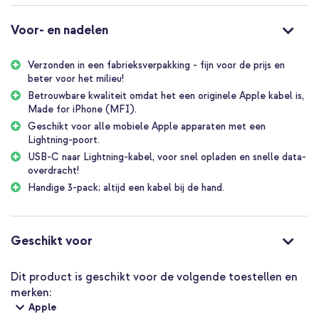
of Thunderbolt 3-apparaten. Dankzij ondersteuning voor snelladen
ben je snel weer onderweg.
Voor- en nadelen
Veelzijdig en krachtig opladen
Verzonden in een fabrieksverpakking - fijn voor de prijs en
Deze kabel werkt met diverse Apple USB-C-lichtnetadapters,
beter voor het milieu!
variërend van 18W tot 96W. Hiermee laad je zowel iPhones als
iPads probleemloos op, inclusief snelladen bij ondersteunde
Betrouwbare kwaliteit omdat het een originele Apple kabel is,
modellen.
Made for iPhone (MFI).
Geschikt voor alle mobiele Apple apparaten met een
Eenvoudig synchroniseren van data
Lightning-poort.
Synchroniseer foto’s, video’s en bestanden tussen je Lightning-
USB-C naar Lightning-kabel, voor snel opladen en snelle data-
device en een Mac of iPad met USB-C. Apple’s vertrouwde
overdracht!
kwaliteit zorgt voor een soepel en efficiënt proces.
Handige 3-pack; altijd een kabel bij de hand.
Apple pre-owned
Apple pre-owned producten zijn originele, tweedehands Apple
accessoires zoals kabels, AirPods en Apple Pencils. Afkomstig uit
Geschikt voor
Apple's officiële distributiekanalen, functioneren ze perfect maar
kunnen er gebruikssporen zijn. Ook komen ze zonder originele
Apple-verpakking. Dit bespaart kosten, draagt bij aan een
Dit product is geschikt voor de volgende toestellen en
duurzamer gebruik van grondstoffen en heeft als resultaat een
merken:
scherp geprijsd product!
Apple