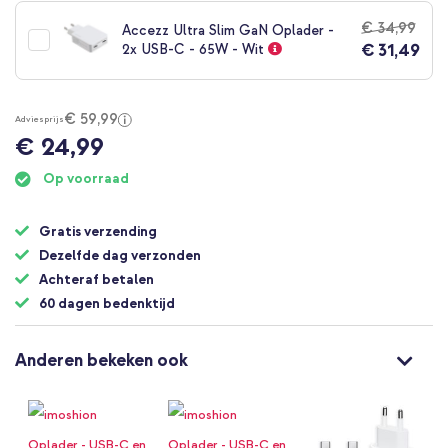
het
€ 34,99
Accezz Ultra Slim GaN Oplader -
begin
€ 31,49
2x USB-C - 65W - Wit
van
de
afbeeldingen-
gallerij
€ 59,99
Adviesprijs
€ 24,99
Op voorraad
Gratis verzending
Dezelfde dag verzonden
Achteraf betalen
60 dagen bedenktijd
Anderen bekeken ook