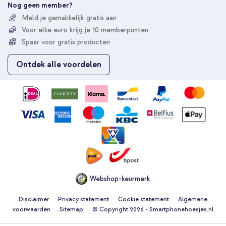
e
Nog geen member?
r
Meld je gemakkelijk gratis aan
u
Voor elke euro krijg je 10 memberpunten
o
p
Spaar voor gratis producten
o
n
Ontdek alle voordelen
z
e
n
i
e
u
w
s
b
r
i
e
Webshop-keurmerk
f
Disclaimer
Privacy statement
Cookie statement
Algemene
voorwaarden
Sitemap
© Copyright 2026 - Smartphonehoesjes.nl