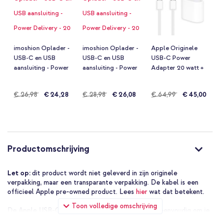
imoshion Oplader -
imoshion Oplader -
Apple Originele
USB-C en USB
USB-C en USB
USB-C Power
aansluiting - Power
aansluiting - Power
Adapter 20 watt +
Delivery - 20 Watt +
Delivery - 20 Watt +
Originele USB-C
USB-C naar USB-C
USB-C naar USB-C
naar USB-C
Normale
€ 26,98
€ 24,28
Normale
€ 28,98
€ 26,08
Normale
€ 64,99
€ 45,00
kabel - 1 meter - Wit
kabel - 2 meter - Wit
oplaadkabel - 2
meter - Wit
prijs
prijs
prijs
Productomschrijving
Let op:
dit product wordt niet geleverd in zijn originele
verpakking, maar een transparante verpakking. De kabel is een
officieel Apple pre-owned product. Lees
hier
wat dat betekent.
Toon volledige omschrijving
De Apple USB-C naar Lightning-kabel maakt het eenvoudig om je
Lightning-apparaat op te laden en te synchroniseren met USB-C-