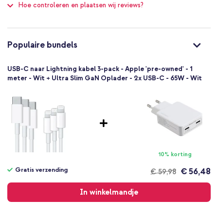
Hoe controleren en plaatsen wij reviews?
Ja
betrouwbaar opladen en synchroniseren van je Apple-apparaten.
Apple Lightning
USB-C
3 Pc
Populaire bundels
Geen
Kunststof
USB-C naar Lightning kabel 3-pack - Apple 'pre-owned' - 1
Wit
meter - Wit + Ultra Slim GaN Oplader - 2x USB-C - 65W - Wit
Nee
10% korting
Gratis verzending
€ 56,48
€ 59,98
Gratis
verzending
In winkelmandje