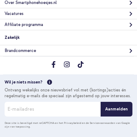
Over Smartphonehoesjes.nl
Vacatures
Affiliate programma
Zakelijk
Brandcommerce
Wil je niets missen?
Ontvang wekelijks onze nieuwsbrief vol met (kortings)acties én
regelmatig e-mails die speciaal zijn afgestemd op jouw interesses.
A
Aanmelden
b
o
n
Deze site is beveiligd met reCAPTCHA en het
Privacybeleid
en de
Servicevoorwaarden
van Google
zijn van toepassing.
n
e