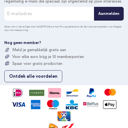
regelmatig e-mails die speciaal zijn afgestemd op jouw interesses.
A
Aanmelden
b
o
n
Deze site is beveiligd met reCAPTCHA en het
Privacybeleid
en de
Servicevoorwaarden
van Google
zijn van toepassing.
n
e
e
Nog geen member?
r
Meld je gemakkelijk gratis aan
u
Voor elke euro krijg je 10 memberpunten
o
p
Spaar voor gratis producten
o
n
Ontdek alle voordelen
z
e
n
i
e
u
w
s
b