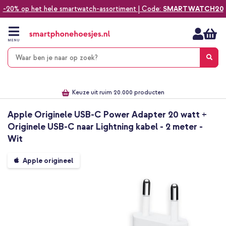
-20% op het hele smartwatch-assortiment | Code:
SMARTWATCH20
Ga
naar
de
MENU
inhoud
Alles voor jouw telefoon, tablet, smartwatch of laptop
Dezelfde dag verzonden *
Keuze uit ruim 20.000 producten
We've got you covered!
Apple Originele USB-C Power Adapter 20 watt +
Originele USB-C naar Lightning kabel - 2 meter -
Wit
Ga
Apple origineel
naar
het
einde
van
de
afbeeldingen-
gallerij