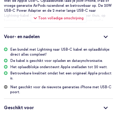
Met de Apple USB-C Oplaadbundel laad je jouw iPhone, iPad of
vroege generatie AirPods razendsnel en betrouwbaar op. De 20W
USB-C Power Adapter en de 2 meter lange USB-C naar
Lightning-kabel vormen de perfecte combinatie voor thuis, op
Toon volledige omschrijving
kantoor of onderweg. Sluit aan en profiteer direct van snelle
oplaadprestaties.
Snelladen voor iPhone en iPad
Voor- en nadelen
Dankzij de 20W USB-C Power Adapter laad je je iPhone 8 of
nieuwer op tot 50% in slechts 30 minuten. Ook iPads met een
Lightning-aansluiting profiteren van efficiënte laadsnelheden.
Een bundel met Lightning naar USB-C kabel en oplaadblokje:
Combineer deze bundel met je Apple-device voor een snelle,
direct alles compleet!
stabiele en veilige energievoorziening.
De kabel is geschikt voor opladen en datasynchronisatie.
Veelzijdige USB-C naar Lightning-kabel
Het oplaadblokje ondersteunt Apple snelladen tot 20 watt.
De kabel is ideaal voor zowel opladen als synchroniseren. Sluit je
Betrouwbare kwaliteit omdat het een origineel Apple product
iPhone of iPad eenvoudig aan op een Mac of iPad met USB-C
is.
voor snelle dataoverdracht tot 480 Mbps. De kabel is ook
compatibel met sterkere adapters tot 96W, waardoor je nóg
Niet geschikt voor de nieuwste generaties iPhone met USB-C
sneller kunt opladen.
poort.
Origineel Apple product
Omdat dit een origineel Apple product betreft, zal deze altijd
Geschikt voor
optimaal met jouw toestel blijven werken. Dit in tegenstelling tot
reguliere adapters, die na verloop van tijd hun compatibiliteit met