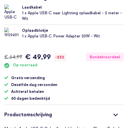
naar
Laadkabel
het
1 x Apple USB-C naar Lightning oplaadkabel - 2 meter -
begin
Wit
van
de
afbeeldingen-
Oplaadblokje
gallerij
1 x Apple USB-C Power Adapter 20W - Wit
€ 49,99
Normale
€ 64,99
Speciale
Bundelvoordeel
-23%
prijs
prijs
Op voorraad
Gratis verzending
Dezelfde dag verzonden
Achteraf betalen
60 dagen bedenktijd
Productomschrijving