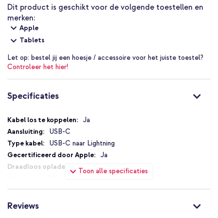
je toestel kunnen verliezen.
Dit product is geschikt voor de volgende toestellen en
Waarom de Apple Bundel Lightning | USB-C Power Adapter 20
merken:
watt + USB-C naar Lightning kabel - 2 meter?
Apple
20W USB-C Power Adapter
Tablets
USB-C naar Lightning-kabel – 2m
Let op:
bestel jij een hoesje / accessoire voor het juiste toestel?
Controleer het hier!
Tot 50% opladen in 30 min
Dataoverdracht tot 480 Mbps
Specificaties
Compatibel met sterke adapters
Geschikt voor iPhone en iPad
Specificaties
Ja
Originele Apple producten
USB-C
Met 1 jaar garantie
USB-C naar Lightning
Ja
Dé bundel voor het snel en betrouwbaar opladen van je Apple
Nee
devices met Lightning-poort.
Toon alle specificaties
20
2.22
Ja
Reviews
Ja