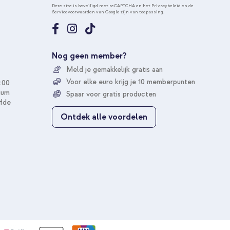
n
Deze site is beveiligd met reCAPTCHA en het
Privacybeleid
en de
Servicevoorwaarden
van Google zijn van toepassing.
n
e
e
r
u
Nog geen member?
o
Meld je gemakkelijk gratis aan
p
o
Voor elke euro krijg je 10 memberpunten
:00
n
ium
Spaar voor gratis producten
z
fde
e
Ontdek alle voordelen
n
i
e
u
w
s
b
r
i
e
f