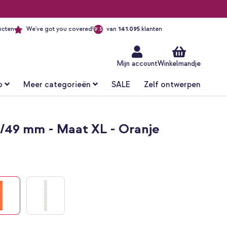
ucten
We've got you covered!
van
141.095
klanten
9.3
Ga
naar
de
inhoud
Mijn account
Winkelmandje
o
Meer categorieën
SALE
Zelf ontwerpen
/49 mm - Maat XL - Oranje