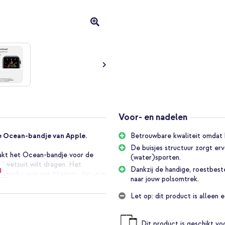
Voor- en nadelen
ele Ocean-bandje van Apple.
Betrouwbare kwaliteit omdat h
De buisjes structuur zorgt ervo
akt het Ocean-bandje voor de
(water)sporten.
je wetsuit wilt dragen. Het
g
Dankzij de handige, roestbest
tendig oog van titanium, dat je in
naar jouw polsomtrek.
e vast te zetten. Dit verlengstuk
n de standaardmaat.
Let op: dit product is alleen
ean Band! Het bandje is
Dit product is geschikt v