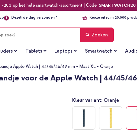
-20% op het hele smartwatch-assortiment | Code:
SMARTWATCH20
top
Dezelfde dag verzonden *
Keuze uit ruim 20.000 prod
Zoeken
uders
Tablets
Laptops
Smartwatch
Audi
bandje Apple Watch | 44/45/46/49 mm - Maat XL - Oranje
ndje voor de Apple Watch | 44/45/46
Kleur variant:
Oranje