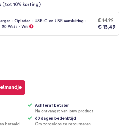
:
(tot 10% korting)
€ 14,99
arger - Oplader - USB-C en USB aansluiting -
€ 13,49
- 20 Watt - Wit
kelmandje
Achteraf betalen
Na ontvangst van jouw product
60 dagen bedenktijd
en betaald
Om zorgeloos te retourneren