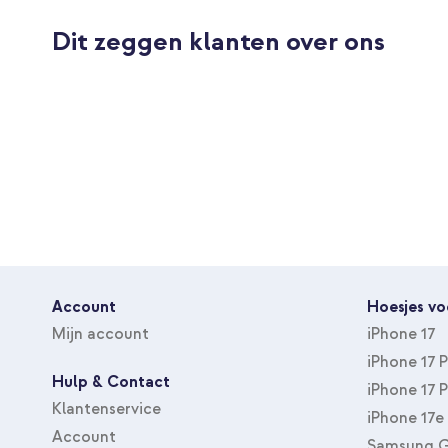
Maat smartwatch bandje
Maat XL
Dit zeggen klanten over ons
Sluiting
Gespsluiting
Account
Hoesjes vo
Mijn account
iPhone 17
iPhone 17 
Hulp & Contact
iPhone 17 
Klantenservice
iPhone 17e
Account
Samsung G