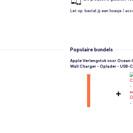
t een buisjes structuur, dit zorgt
t. Ook zorgt de structuur ervoor
Let op:
bestel jij een hoesje / acc
zij het waterbestendige bandje en
 Ook zorgt de gespsluiting ervoor
ch - Maat XL?
Populaire bundels
Apple Verlengstuk voor Ocean-
Wall Charger - Oplader - USB-C 
pple Ocean Band niet in je