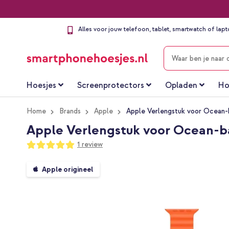
Alles voor jouw telefoon, tablet, smartwatch of lap
ZOEKEN
Hoesjes
Screenprotectors
Opladen
Ho
Home
Brands
Apple
Apple Verlengstuk voor Ocean-
Apple Verlengstuk voor Ocean-ba
Waardering:
1
review
100
100
% of
Ga
Apple origineel
naar
het
einde
van
de
afbeeldingen-