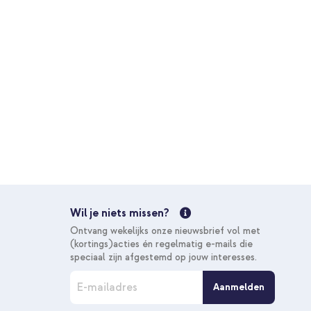
Wil je niets missen?
Ontvang wekelijks onze nieuwsbrief vol met
(kortings)acties én regelmatig e-mails die
speciaal zijn afgestemd op jouw interesses.
A
Aanmelden
b
o