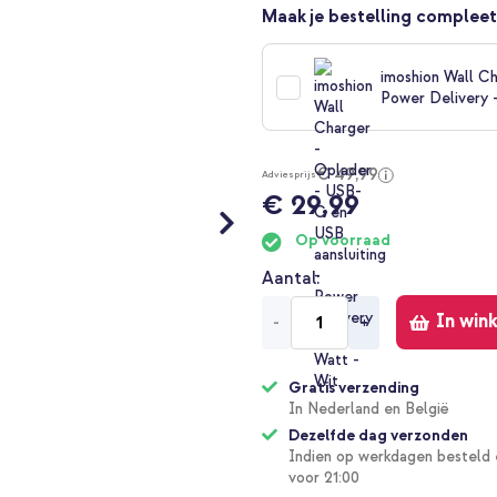
Maak je bestelling compleet
imoshion Wall Ch
Power Delivery 
€ 49,99
Adviesprijs
€ 29,99
Op voorraad
Aantal
In win
-
+
Gratis verzending
In Nederland en België
Dezelfde dag verzonden
Indien op werkdagen besteld 
voor 21:00