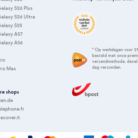
alaxy S26 Plus
alaxy S26 Ultra
alaxy S25
alaxy A57
alaxy A56
* Op werkdagen voor 21
besteld met onze prem
Pro
verzendmethode, dezel
dag verzonden.
Pro Max
re shops
len.de
lephone.fr
ecover.it