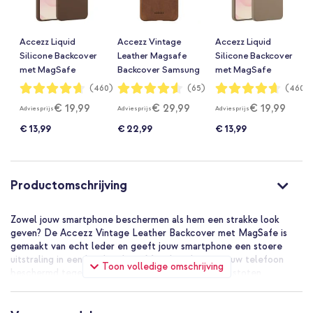
Accezz Liquid
Accezz Vintage
Accezz Liquid
Silicone Backcover
Leather Magsafe
Silicone Backcover
met MagSafe
Backcover Samsung
met MagSafe
Samsung Galaxy
Galaxy S25 Edge -
Samsung Galaxy
Waardering:
Waardering:
Waardering:
(460)
(65)
(460)
93%
90%
93%
S25 Edge - New Tea
Tabacco Cognac
S25 Edge -
€ 19,99
€ 29,99
€ 19,99
Adviesprijs
Adviesprijs
Adviesprijs
Brown
Lichtbruin
€ 13,99
€ 22,99
€ 13,99
Productomschrijving
Zowel jouw smartphone beschermen als hem een strakke look
geven? De Accezz Vintage Leather Backcover met MagSafe is
gemaakt van echt leder en geeft jouw smartphone een stoere
uitstraling in een handomdraai. Met deze hoes is jouw telefoon
Toon volledige omschrijving
beschermd tegen alledaagse schade van vallen en stoten.
Gemaakt van echt leer
De Vintage Leather Backcover van Accezz is gemaakt van echt