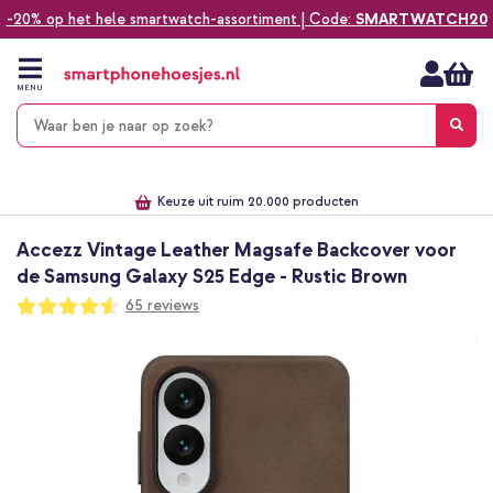
-20% op het hele smartwatch-assortiment | Code:
SMARTWATCH20
Ga
naar
de
MENU
inhoud
Alles voor jouw telefoon, tablet, smartwatch of laptop
Dezelfde dag verzonden *
Keuze uit ruim 20.000 producten
We've got you covered!
Accezz Vintage Leather Magsafe Backcover voor
de Samsung Galaxy S25 Edge - Rustic Brown
Waardering:
65
reviews
90
100
% of
Ga
naar
het
einde
van
de
afbeeldingen-
gallerij