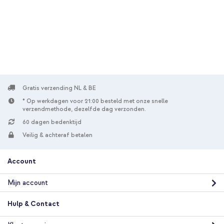
Gratis verzending
€ 26,98
€ 27,98
Gratis
verzending
In winkelmandje
Accezz Vintage Leather Magsafe Backcover Samsung Galaxy
S25 Edge - Rustic Brown + Geweven USB-C naar USB-C kabel
60W - 1,5 meter - Bolt Black
Gratis verzending NL & BE
* Op werkdagen voor 21:00 besteld met onze snelle
verzendmethode, dezelfde dag verzonden.
60 dagen bedenktijd
Veilig & achteraf betalen
Account
10% korting
Gratis verzending
€ 31,49
€ 32,99
Mijn account
Gratis
verzending
In winkelmandje
Hulp & Contact