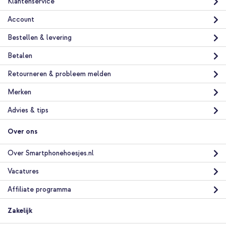
Klantenservice
Accezz Vintage Leather Magsafe Backcover Samsung Galaxy
Account
S25 Edge - Rustic Brown + Telefoonhouder auto - MagSafe -
Inclusief Magnetische Cirkel - Ventilatierooster - Zwart
Bestellen & levering
Betalen
Retourneren & probleem melden
Merken
Advies & tips
10% korting
Gratis verzending
€ 34,18
€ 35,98
Over ons
Gratis
verzending
In winkelmandje
Over Smartphonehoesjes.nl
Vacatures
Affiliate programma
Zakelijk