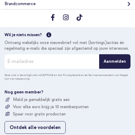
Brandcommerce
Wil je niets missen?
Ontvang wekelijks onze nieuwsbrief vol met (kortings)acties én
regelmatig e-mails die speciaal zijn afgestemd op jouw interesses.
A
Aanmelden
b
o
n
Deze site is beveiligd met reCAPTCHA en het
Privacybeleid
en de
Servicevoorwaarden
van Google
zijn van toepassing.
n
e
e
Nog geen member?
r
Meld je gemakkelijk gratis aan
u
Voor elke euro krijg je 10 memberpunten
o
p
Spaar voor gratis producten
o
n
Ontdek alle voordelen
z