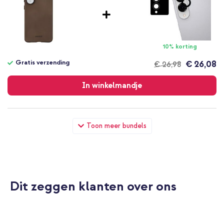
10% korting
Gratis verzending
€ 26,08
€ 26,98
Gratis
verzending
In winkelmandje
Accezz Vintage Leather Magsafe Backcover Samsung Galaxy
Toon meer bundels
S25 Edge - Rustic Brown + Wall Charger - Oplader - USB-C en
USB aansluiting - Power Delivery - 20 Watt - Black
Dit zeggen klanten over ons
10% korting