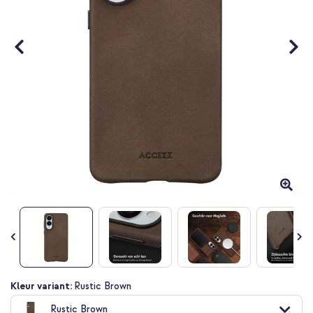
Ga
Kleur variant:
Rustic Brown
naar
Rustic Brown
het