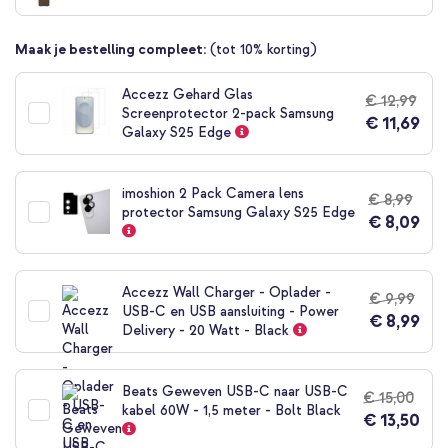
begin
van
Maak je bestelling compleet:
(tot 10% korting)
de
afbeeldingen-
gallerij
Accezz Gehard Glas
€ 12,99
Screenprotector 2-pack Samsung
€ 11,69
Galaxy S25 Edge
imoshion 2 Pack Camera lens
€ 8,99
protector Samsung Galaxy S25 Edge
€ 8,09
Accezz Wall Charger - Oplader -
€ 9,99
USB-C en USB aansluiting - Power
€ 8,99
Delivery - 20 Watt - Black
Beats Geweven USB-C naar USB-C
€ 15,00
kabel 60W - 1,5 meter - Bolt Black
€ 13,50