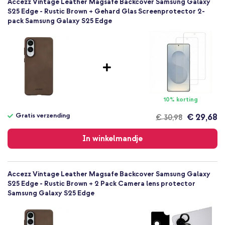
Accezz Vintage Leather Magsafe Backcover Samsung Galaxy
Bruin
S25 Edge - Rustic Brown + Gehard Glas Screenprotector 2-
pack Samsung Galaxy S25 Edge
Echt leer
Samsung
Smartphone
Geen
Nee
Backcover, Hardcase
Hoesje
10% korting
Achterkant & Zijkant
Gratis verzending
€ 29,68
€ 30,98
Gratis
verzending
In winkelmandje
Accezz Vintage Leather Magsafe Backcover Samsung Galaxy
S25 Edge - Rustic Brown + 2 Pack Camera lens protector
Samsung Galaxy S25 Edge