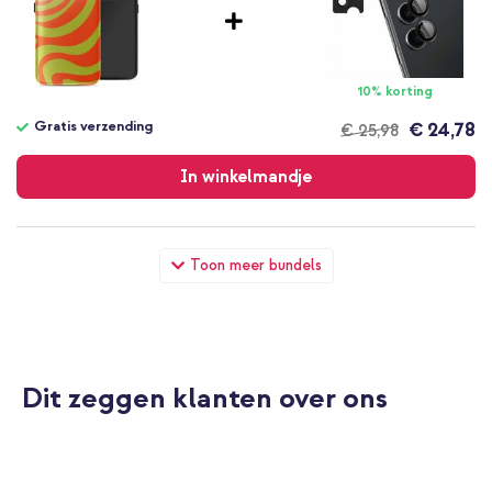
10% korting
Gratis verzending
€ 24,78
€ 25,98
Gratis
verzending
In winkelmandje
Selencia Vivid Backcover Samsung Galaxy S24 - Wavy Swirl
Toon meer bundels
Orange Fern + Wall Charger - Oplader - USB-C en USB
aansluiting - Power Delivery - 20 Watt - Black
Dit zeggen klanten over ons
10% korting