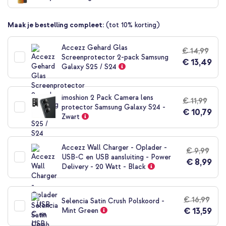
begin
van
Maak je bestelling compleet:
(tot 10% korting)
de
afbeeldingen-
gallerij
Accezz Gehard Glas
€ 14,99
Screenprotector 2-pack Samsung
€ 13,49
Galaxy S25 / S24
imoshion 2 Pack Camera lens
€ 11,99
protector Samsung Galaxy S24 -
€ 10,79
Zwart
Accezz Wall Charger - Oplader -
€ 9,99
USB-C en USB aansluiting - Power
€ 8,99
Delivery - 20 Watt - Black
€ 16,99
Selencia Satin Crush Polskoord -
€ 13,59
Mint Green