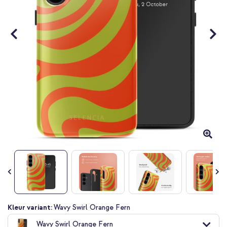
Ga
Kleur variant:
Wavy Swirl Orange Fern
naar
Wavy Swirl Orange Fern
het