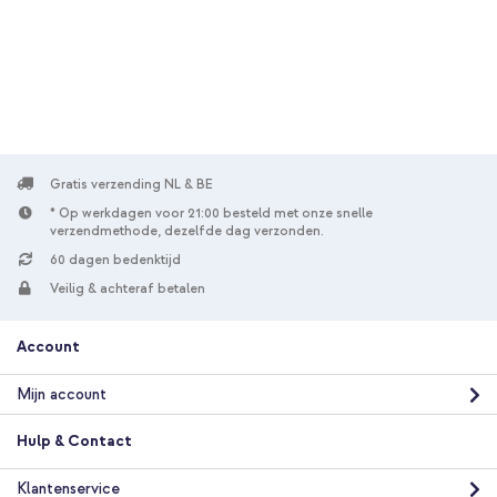
Gratis verzending
€ 22,98
€ 23,98
Gratis
verzending
In winkelmandje
Selencia Vivid Backcover Samsung Galaxy S24 - Wavy Swirl
Orange Fern + Satin Crush Polskoord - Mint Green
Gratis verzending NL & BE
* Op werkdagen voor 21:00 besteld met onze snelle
verzendmethode, dezelfde dag verzonden.
60 dagen bedenktijd
Veilig & achteraf betalen
20% korting
Account
Gratis verzending
€ 27,58
€ 30,98
Gratis
Mijn account
verzending
In winkelmandje
Hulp & Contact
Klantenservice