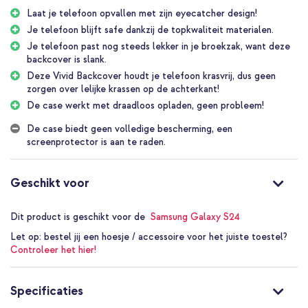
Maak je klaar om je telefoon een boost te geven met deze
Laat je telefoon opvallen met zijn eyecatcher design!
Selencia must-have! Met zijn dubbellaagse structuur biedt deze
Je telefoon blijft safe dankzij de topkwaliteit materialen.
case niet alleen serieuze bescherming, maar ook een flinke dosis
Je telefoon past nog steeds lekker in je broekzak, want deze
stijl. De modieuze buitenkant, gemaakt van hard plastic, kan
backcover is slank.
krassen en deuken aan, terwijl de binnenkant van zacht,
schokabsorberend siliconen materiaal je telefoon veilig houdt
Deze Vivid Backcover houdt je telefoon krasvrij, dus geen
tegen schokken en stoten. En weet je wat het nog beter maakt?
zorgen over lelijke krassen op de achterkant!
De verhoogde randen bij de camera en het scherm geven extra
De case werkt met draadloos opladen, geen probleem!
bescherming tegen onverwachte valpartijen. Dus zeg maar bye-
bye tegen krassen, deuken en stoten!
De case biedt geen volledige bescherming, een
screenprotector is aan te raden.
Levendige touch
Heb je het al gehoord? Jouw telefoon blijft gewoon lekker slank
dankzij het lichte en dunne ontwerp van deze backcover. Geen
Geschikt voor
gedoe meer met een klomp in je hand, je smartphone voelt nog
steeds chill aan. Of je nu in de drukte van de stad bent of aan het
dansen bent op je favoriete tunes, deze backcover voegt een
Dit product is geschikt voor de
Samsung Galaxy S24
dosis stijl toe aan elke situatie. Zo maak je van je telefoon een
Let op:
bestel jij een hoesje / accessoire voor het juiste toestel?
echt fashion statement.
Controleer het hier!
Perfecte match voor jouw smartphone
Dit hoesje is gewoon perfect voor jouw telefoon! Het past als een
handschoen en heeft alle gaten en knoppen op de juiste plek. Je
Specificaties
kunt nog steeds bij al je poorten zonder gedoe, en die knoppen