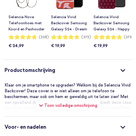
Selencia Nova
Selencia Vivid
Selencia Vivid
Telefoonhoes met
Backcover Samsung
Backcover Samsung
Koord en Pashouder
Galaxy S24 - Dream
Galaxy S24 - Happy
Samsung Galaxy
Swirl Pink
Dots Burgundy
Waardering:
Waardering:
Waardering:
(228)
(375)
(375)
96%
96%
96%
S25 / S24 - Leopard
€ 24,99
€ 19,99
€ 19,99
Productomschrijving
Klaar om je smartphone te upgraden? Welkom bij de Selencia Vivid
Backcover! Deze cover is er niet alleen om je telefoon te
beschermen, maar ook om hem er geweldig uit te laten zien! Met
een opvallend design en hoogwaardige materialen biedt deze case
Toon volledige omschrijving
de perfecte balans tussen stijl en bescherming. En het beste? Het
hoesje is dun genoeg voor je broekzak en ondersteunt draadloos
opladen! Plus, de zachte binnenkant zorgt voor extra comfort en
bescherming.
Voor- en nadelen
Voorkom 'break'-ups