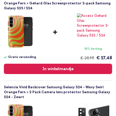
Meerkleurig
Orange Fern + Gehard Glas Screenprotector 2-pack Samsung
Galaxy S25 / S24
Kunststof
Bold en Bright, Grafisch
Samsung
Smartphone
Geen
Nee
Backcover, Hardcase
10% korting
Hoesje
Gratis verzending
€ 27,48
€ 28,98
Achterkant & Zijkant
Gratis
verzending
In winkelmandje
Selencia Vivid Backcover Samsung Galaxy S24 - Wavy Swirl
Orange Fern + 2 Pack Camera lens protector Samsung Galaxy
S24 - Zwart