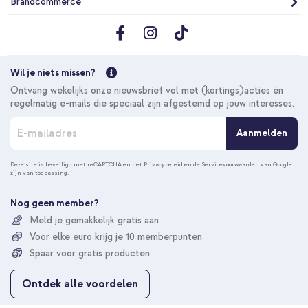
Brandcommerce
20% korting
Gratis verzending
€ 25,98
€ 28,98
Wil je niets missen?
Gratis
verzending
In winkelmandje
Ontvang wekelijks onze nieuwsbrief vol met (kortings)acties én
regelmatig e-mails die speciaal zijn afgestemd op jouw interesses.
A
Aanmelden
b
Selencia Vivid Backcover Samsung Galaxy S24 - Wavy Swirl
o
Orange Fern + 2-Pack Telefoonhouder Zuignap - Olive Dust
n
Deze site is beveiligd met reCAPTCHA en het
Privacybeleid
en de
Servicevoorwaarden
van Google
zijn van toepassing.
n
e
e
Nog geen member?
r
Meld je gemakkelijk gratis aan
u
Voor elke euro krijg je 10 memberpunten
o
p
Spaar voor gratis producten
20% korting
o
n
Gratis verzending
€ 20,38
Ontdek alle voordelen
€ 21,98
z
Gratis
e