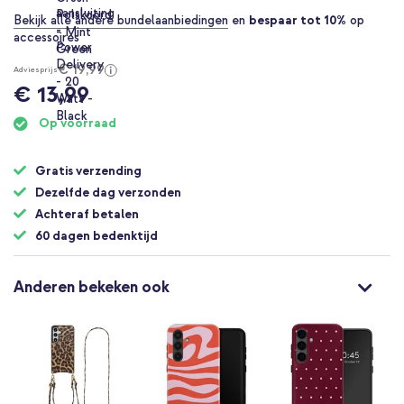
Bekijk alle andere bundelaanbiedingen
en
bespaar tot 10%
op
accessoires
€ 19,99
Adviesprijs
€ 13,99
Op voorraad
Gratis verzending
Dezelfde dag verzonden
Achteraf betalen
60 dagen bedenktijd
Anderen bekeken ook