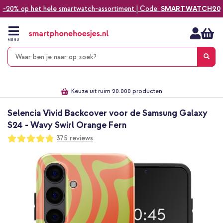
-20% op het hele smartwatch-assortiment | Code:
SMARTWATCH20
Ga
naar
de
MENU
inhoud
Alles voor jouw telefoon, tablet, smartwatch of laptop
Dezelfde dag verzonden *
Keuze uit ruim 20.000 producten
We've got you covered!
Selencia Vivid Backcover voor de Samsung Galaxy
S24 - Wavy Swirl Orange Fern
Waardering:
375
reviews
96
100
% of
Ga
naar
het
einde
van
de
afbeeldingen-
gallerij