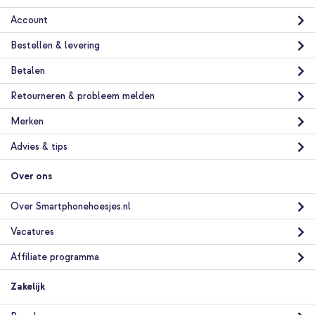
Selencia Vivid Backcover Samsung Galaxy S24 - Wavy Swirl
Orange Fern + Sorbet Pop Polskoord - Green
Account
Bestellen & levering
Betalen
Retourneren & probleem melden
Merken
20% korting
Advies & tips
Gratis verzending
€ 27,58
€ 30,98
Gratis
verzending
Over ons
In winkelmandje
Over Smartphonehoesjes.nl
Selencia Vivid Backcover Samsung Galaxy S24 - Wavy Swirl
Vacatures
Orange Fern + PopGrip - Afneembaar - Black
Affiliate programma
Zakelijk