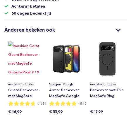
Achteraf betalen
60 dagen bedenktijd
Anderen bekeken ook
imoshion Color
Spigen Tough
imoshion Color
Guard Backcover
Armor Backcover
Backcover met Thin
met MagSafe
MagSafe Google
MagSafe Ring
Google Pixel 9 / 9
Pixel 10 / 10 Pro -
Google Pixel 10 / 10
Waardering:
Waardering:
(163)
(54)
95%
97%
Pro / 10 / 10 Pro -
Zwart
Pro - Zwart
€ 16,99
€ 33,99
€ 17,99
Zwart