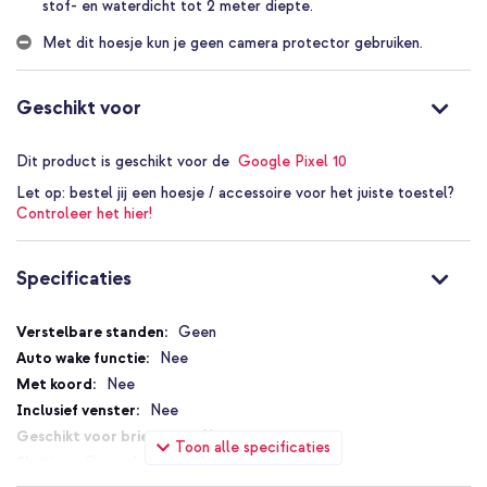
of varen met je telefoon bij de hand.
stof- en waterdicht tot 2 meter diepte.
Het voorzijde-scherm behoudt de helderheid en
Met dit hoesje kun je geen camera protector gebruiken.
touchgevoeligheid die je zonder hoesje gewend bent.
Camera’s blijven scherp en levendig, zonder verlies van
Geschikt voor
beeldkwaliteit of kleurweergave.
Inclusief 1 jaar garantie.
Dit product is geschikt voor de
Google Pixel 10
Wil je je smartphone zonder zorgen meenemen naar het water, het
Let op:
bestel jij een hoesje / accessoire voor het juiste toestel?
strand of op vakantie? Bestel de imoshion Waterproof 360 Case
Controleer het hier!
nu en geef je telefoon de allround bescherming die past bij jouw
actieve lifestyle.
Specificaties
Specificaties
Geen
Nee
Nee
Nee
Nee
Toon alle specificaties
Geen sluiting