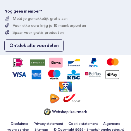
e
e
Nog geen member?
r
Meld je gemakkelijk gratis aan
u
Voor elke euro krijg je 10 memberpunten
o
p
Spaar voor gratis producten
o
n
Ontdek alle voordelen
z
e
n
i
e
u
w
s
b
r
i
e
Webshop-keurmerk
f
Disclaimer
Privacy statement
Cookie statement
Algemene
voorwaarden
Sitemap
© Copyright 2026 - Smartphonehoesjes.nl