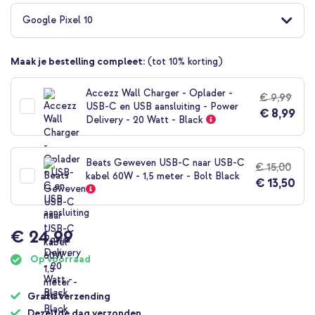
naar
het
Google Pixel 10
begin
van
de
Maak je bestelling compleet:
(tot 10% korting)
afbeeldingen-
gallerij
Accezz Wall Charger - Oplader -
€ 9,99
USB-C en USB aansluiting - Power
€ 8,99
Delivery - 20 Watt - Black
Beats Geweven USB-C naar USB-C
€ 15,00
kabel 60W - 1,5 meter - Bolt Black
€ 13,50
€ 24,99
Op voorraad
Gratis verzending
Dezelfde dag verzonden