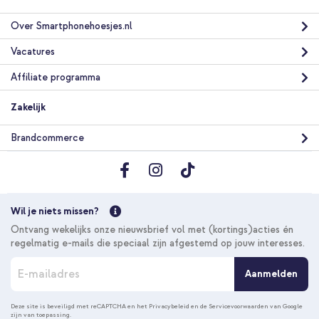
Over Smartphonehoesjes.nl
Vacatures
Affiliate programma
Zakelijk
Brandcommerce
Wil je niets missen?
Ontvang wekelijks onze nieuwsbrief vol met (kortings)acties én
regelmatig e-mails die speciaal zijn afgestemd op jouw interesses.
A
Aanmelden
b
o
n
Deze site is beveiligd met reCAPTCHA en het
Privacybeleid
en de
Servicevoorwaarden
van Google
zijn van toepassing.
n