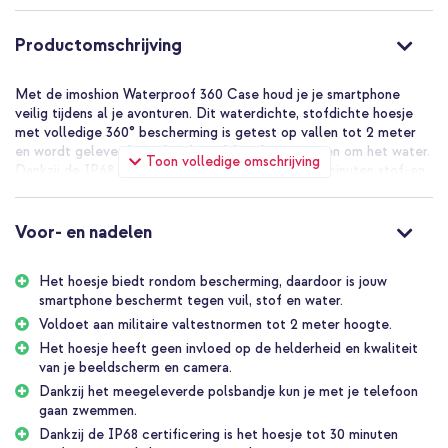
Productomschrijving
Met de imoshion Waterproof 360 Case houd je je smartphone
veilig tijdens al je avonturen. Dit waterdichte, stofdichte hoesje
met volledige 360° bescherming is getest op vallen tot 2 meter
en wordt geleverd met handig polsbandje voor in en om het water.
Toon volledige omschrijving
Dankzij de IP68 certificering is het hoesje tot 30 minuten stof-en
waterdicht tot 2 meter diepte.
De imoshion Waterproof 360 Case in het kort
Voor- en nadelen
Rondom 360° bescherming: je telefoon is volledig omsloten
tegen stoten, krassen, stof en zand dankzij IP68 certificering.
Het hoesje biedt rondom bescherming, daardoor is jouw
smartphone beschermt tegen vuil, stof en water.
Is tot 30 minuten stof- en waterdicht tot 2 meter diepte.
Voldoet aan militaire valtestnormen tot 2 meter hoogte.
Waterdicht hoesje, ideaal voor strand, zwembad, wintersport en
Het hoesje heeft geen invloed op de helderheid en kwaliteit
onverwachte plensbuien.
van je beeldscherm en camera.
Getest op militaire valtestnormen tot 2 meter hoogte voor
Dankzij het meegeleverde polsbandje kun je met je telefoon
extra zekerheid bij een val.
gaan zwemmen.
Inclusief polsbandje, zodat je zorgeloos kunt zwemmen, suppen
Dankzij de IP68 certificering is het hoesje tot 30 minuten