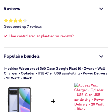
Nee
Nee
Reviews
Nee
Niet van toepassing
Waardering:
86
%
Nee
Gebaseerd op
7
reviews
of
Bescherming tot 2 meter
100
Hoe controleren en plaatsen wij reviews?
IP68
Ja
Zeer goed
Ja
Populaire bundels
8721322331055
imoshion
imoshion Waterproof 360 Case Google Pixel 10 - Zwart + Wall
SH00091201
Charger - Oplader - USB-C en USB aansluiting - Power Delivery
- 20 Watt - Black
Zwart
Kunststof
Google
Smartphone
Polsbandje
Nee