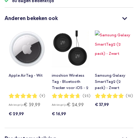
60 dagen bedenktijd
Anderen bekeken ook
Apple AirTag - Wit
imoshion Wireless
Samsung Galaxy
Tag - Bluetooth
SmartTag2 (2
Tracker voor iOS - 2
pack) - Zwart
pack - Zwart
Waardering:
Waardering:
Waardering:
(9)
(23)
(10)
96%
94%
100%
€ 39,99
€ 24,99
€ 37,99
Adviesprijs
Adviesprijs
€ 29,99
€ 16,99