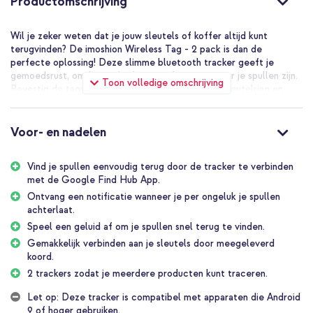
Productomschrijving
Wil je zeker weten dat je jouw sleutels of koffer altijd kunt
terugvinden? De imoshion Wireless Tag - 2 pack is dan de
perfecte oplossing! Deze slimme bluetooth tracker geeft je
gemoedsrust, omdat je altijd precies kunt zien waar je spullen zijn.
Toon volledige omschrijving
Bevestig de tags eenvoudig aan je items met de sleutelring en
houd de locatie bij via de Google Vind-plek-App (Find Hub App).
Zo reis je zorgeloos en hou je alles onder controle.
Voor- en nadelen
Verbind de tracker met de Google Vind-plek-App
Koppel je imoshion Android bluetoothtracker snel en moeiteloos
Vind je spullen eenvoudig terug door de tracker te verbinden
met de Google Vind-plek-App of ook wel Find Hub App. Via de
met de Google Find Hub App.
app zie je op de kaart exact waar je spullen voor het laatst zijn
gezien en ontvang je een melding als je iets per ongeluk hebt
Ontvang een notificatie wanneer je per ongeluk je spullen
achtergelaten. Is je tag in de buurt? Laat hem dan een geluid
achterlaat.
afspelen via de app, zodat je alleen het geluid hoeft te volgen om
Speel een geluid af om je spullen snel terug te vinden.
je item terug te vinden. Dankzij deze slimme functies reis je met
Gemakkelijk verbinden aan je sleutels door meegeleverd
minder stress en bespaar je waardevolle tijd bij het zoeken naar
koord.
verloren spullen.
2 trackers zodat je meerdere producten kunt traceren.
Makkelijk te verbinden aan je items
Let op: Deze tracker is compatibel met apparaten die Android
Door het meegeleverde koord bevestig je de imoshion Wireless
9 of hoger gebruiken.