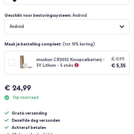
begin
van
Geschikt voor besturingssysteem:
Android
de
afbeeldingen-
Android
gallerij
Maak je bestelling compleet:
(tot 10% korting)
€ 5,95
imoshion CR2032 Knoopcelbatterij -
€ 5,35
3V Lithium - 5 stuks
€ 24,99
Op voorraad
Gratis verzending
Dezelfde dag verzonden
Achteraf betalen