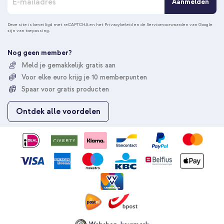
Aanmelden
b
o
n
Deze site is beveiligd met reCAPTCHA en het
Privacybeleid
en de
Servicevoorwaarden
van Google
zijn van toepassing.
n
e
e
Nog geen member?
r
Meld je gemakkelijk gratis aan
u
Voor elke euro krijg je 10 memberpunten
o
p
Spaar voor gratis producten
o
n
Ontdek alle voordelen
z
e
n
i
e
u
w
s
b
r
i
e