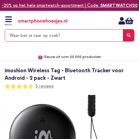
-20% op het hele smartwatch-assortiment | Code:
SMARTWATCH20
Ga
naar
de
MENU
inhoud
Alles voor jouw telefoon, tablet, smartwatch of laptop
Dezelfde dag verzonden *
Keuze uit ruim 20.000 producten
We've got you covered!
imoshion Wireless Tag - Bluetooth Tracker voor
Android - 2 pack - Zwart
Waardering:
5
reviews
92
100
% of
Ga
naar
het
einde
van
de
afbeeldingen-
gallerij