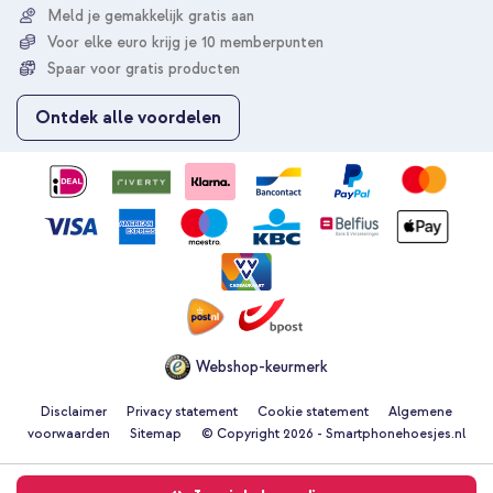
r
Meld je gemakkelijk gratis aan
u
Voor elke euro krijg je 10 memberpunten
o
p
Spaar voor gratis producten
o
n
Ontdek alle voordelen
z
e
n
i
e
u
w
s
b
r
i
e
Webshop-keurmerk
f
Disclaimer
Privacy statement
Cookie statement
Algemene
voorwaarden
Sitemap
© Copyright 2026 - Smartphonehoesjes.nl