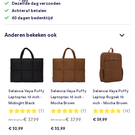
Dezelfde dag verzonden
Achteraf betalen
60 dagen bedenktijd
Anderen bekeken ook
Selencia Vaya Puffy
Selencia Vaya Puffy
Selencia Vaya Puffy
Laptoptas 16 inch -
Laptoptas 16 inch -
Laptop Rugzak 16
Midnight Black
Mocha Brown
inch - Mocha Brown
Waardering:
Waardering:
Waardering:
(7)
(7)
(12)
100%
100%
97%
€ 37,99
€ 37,99
€ 39,99
Adviesprijs
Adviesprijs
€ 32,99
€ 32,99