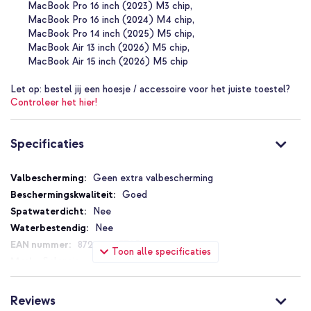
Een stevige ritssluiting om de tas dicht te doen
MacBook Pro 16 inch (2023) M3 chip
MacBook Pro 16 inch (2024) M4 chip
Inclusief 1 jaar garantie
MacBook Pro 14 inch (2025) M5 chip
MacBook Air 13 inch (2026) M5 chip
Maak je look compleet met de stijlvolle Selencia Zaya Tote Bag
MacBook Air 15 inch (2026) M5 chip
met teddy stof!
Let op:
bestel jij een hoesje / accessoire voor het juiste toestel?
Controleer het hier!
Specificaties
Specificaties
Geen extra valbescherming
Goed
Nee
Nee
8721064077952
Toon alle specificaties
Selencia
SH00085768
Meerkleurig
Reviews