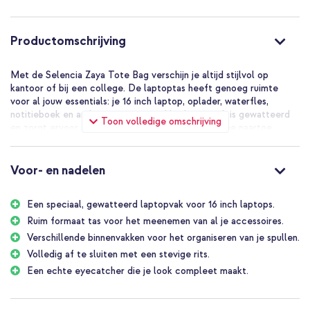
Productomschrijving
Met de Selencia Zaya Tote Bag verschijn je altijd stijlvol op
kantoor of bij een college. De laptoptas heeft genoeg ruimte
voor al jouw essentials: je 16 inch laptop, oplader, waterfles,
notitieboek en andere accessoires. Het laptopvak is gewatteerd
Toon volledige omschrijving
en zorgt ervoor dat je jouw laptop veilig overal mee naartoe
neemt. Je sluit de tote bag af met een stevige rits.
Ruim formaat
Voor- en nadelen
De tote bag is lekker ruim en heeft een lange schouderband voor
een nonchalante look. Naast je laptop is er, in het grote vak,
Een speciaal, gewatteerd laptopvak voor 16 inch laptops.
ruimte voor al je accessoires. In het grote vak vind je een klein
ritsvakje en twee open vakjes, zodat al je spullen goed
Ruim formaat tas voor het meenemen van al je accessoires.
georganiseerd blijven. Deze veelzijdige tas is dankzij zijn formaat
Verschillende binnenvakken voor het organiseren van je spullen.
ook perfect voor het doen van boodschappen of een stranddagje!
Volledig af te sluiten met een stevige rits.
De laptoptas heeft een afmeting van 51,5 x 40 x 10 cm.
Een echte eyecatcher die je look compleet maakt.
Trendy teddy stof
Maak je outfit compleet met de Zaya Tote Bag van Selencia. De