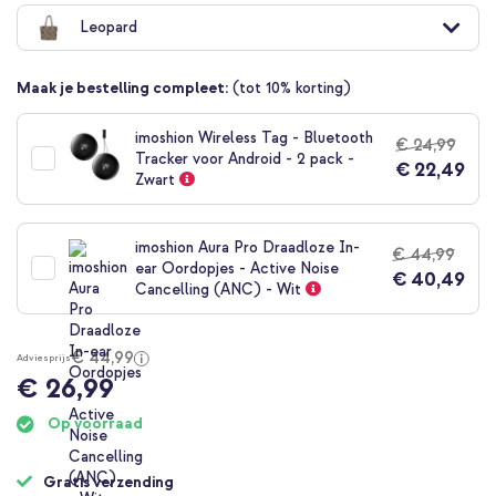
naar
Leopard
het
begin
van
Maak je bestelling compleet:
(tot 10% korting)
de
afbeeldingen-
gallerij
imoshion Wireless Tag - Bluetooth
€ 24,99
Tracker voor Android - 2 pack -
€ 22,49
Zwart
imoshion Aura Pro Draadloze In-
€ 44,99
ear Oordopjes - Active Noise
€ 40,49
Cancelling (ANC) - Wit
€ 44,99
Adviesprijs
€ 26,99
Op voorraad
Gratis verzending