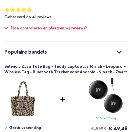
Polyester
10 cm
Waardering:
97
%
39 cm
Gebaseerd op
41
reviews
of
50.5 cm
100
Hoe controleren en plaatsen wij reviews?
Ritssluiting
Universeel
13.3 inch, 13.6 inch, 13 inch, 14.2
inch, 14 inch, 15.3 inch, 15.6 inch, 15 inch, 16.2 inch, 16 inch
Populaire bundels
Laptop
Tas, Schoudertas
Selencia Zaya Tote Bag - Teddy Laptoptas 16 inch - Leopard +
Laptoptas
Wireless Tag - Bluetooth Tracker voor Android - 2 pack - Zwart
1 Pc
Nee
Volledige bescherming
10% korting
Gratis verzending
€ 49,48
€ 51,98