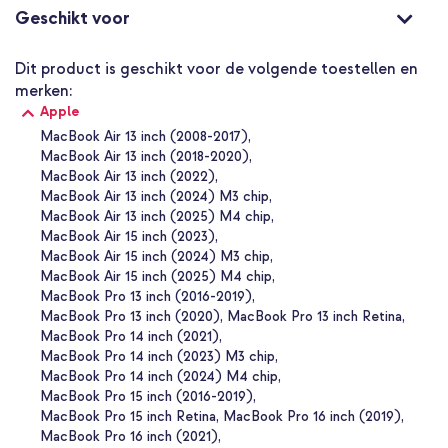
tas is gemaakt van polyester en heeft aan de buitenkant een
Geschikt voor
stijlvolle teddy structuur. Dit maakt de laptoptas heerlijk zacht.
De tas is gemakkelijk schoon te houden in de koude was of
handwas. Stop de Zaya Tote Bag niet in de droger.
Dit product is geschikt voor de volgende toestellen en
merken:
Geschikt voor 16 inch laptops
Apple
Het speciale laptopvak is geschikt voor laptops van maximaal 16
MacBook Air 13 inch (2008-2017)
inch. Dankzij de gewatteerde zijkanten is je laptop goed
MacBook Air 13 inch (2018-2020)
beschermd tegen schokken en stoten. De handige drukknoop
zorgt ervoor dat je laptop goed op zijn plek blijft zitten, maar dat
MacBook Air 13 inch (2022)
je hem er ook gemakkelijk weer bij pakt.
MacBook Air 13 inch (2024) M3 chip
MacBook Air 13 inch (2025) M4 chip
Waarom de Selencia Zaya Tote Bag?
MacBook Air 15 inch (2023)
Ruime laptoptas van 51,5 x 40 x 10 cm
MacBook Air 15 inch (2024) M3 chip
MacBook Air 15 inch (2025) M4 chip
Een speciaal, gewatteerd laptopvak voor laptops van maximaal
MacBook Pro 13 inch (2016-2019)
16 inch
MacBook Pro 13 inch (2020)
MacBook Pro 13 inch Retina
Groot middenvak en 3 extra vakken voor het opbergen van
MacBook Pro 14 inch (2021)
accessoires
MacBook Pro 14 inch (2023) M3 chip
MacBook Pro 14 inch (2024) M4 chip
Heeft een trendy teddy stof
MacBook Pro 15 inch (2016-2019)
Een lange, comfortabele schouderband voor een nonchalante
MacBook Pro 15 inch Retina
MacBook Pro 16 inch (2019)
look
MacBook Pro 16 inch (2021)