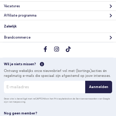
Vacatures
Affiliate programma
Zakelijk
Brandcommerce
Wil je niets missen?
Ontvang wekelijks onze nieuwsbrief vol met (kortings)acties én
regelmatig e-mails die speciaal zijn afgestemd op jouw interesses.
A
Aanmelden
b
o
n
Deze site is beveiligd met reCAPTCHA en het
Privacybeleid
en de
Servicevoorwaarden
van Google
zijn van toepassing.
n
e
e
Nog geen member?