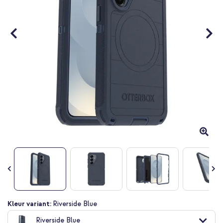
Ga
Kleur variant:
Riverside Blue
naar
Riverside Blue
het