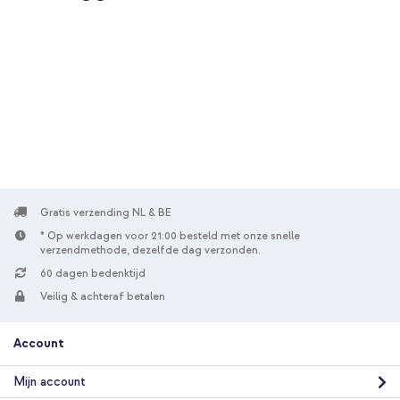
10% korting
Gratis verzending
€ 55,98
€ 56,98
Gratis
verzending
In winkelmandje
OtterBox Defender Pro Backcover met MagSafe Samsung
Galaxy S26 Plus - Riverside Blue + Geweven USB-C naar USB-C
kabel 60W - 1,5 meter - Bolt Black
Gratis verzending NL & BE
* Op werkdagen voor 21:00 besteld met onze snelle
verzendmethode, dezelfde dag verzonden.
60 dagen bedenktijd
Veilig & achteraf betalen
Account
10% korting
Gratis verzending
€ 60,49
€ 61,99
Mijn account
Gratis