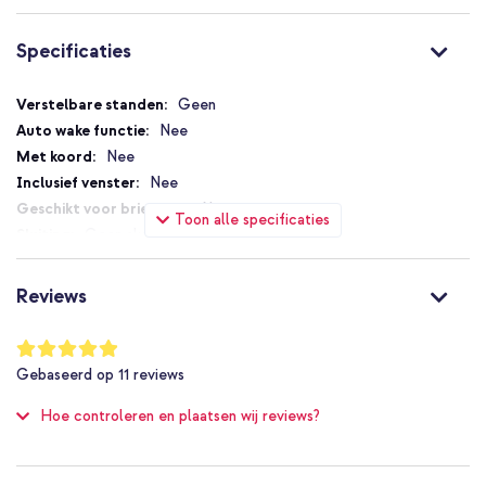
Specificaties
Specificaties
Geen
Nee
Nee
Nee
Nee
Toon alle specificaties
Geen sluiting
Nee
Ja
Reviews
Nee
MagSafe Compatible
Waardering:
98
%
Nee
Gebaseerd op
11
reviews
of
Bescherming tot 1 meter
100
Hoe controleren en plaatsen wij reviews?
Nee
Zeer goed
Nee