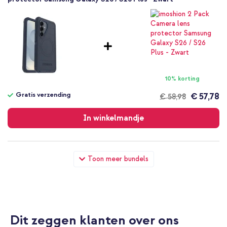
10% korting
Gratis verzending
€ 57,78
€ 58,98
Gratis
verzending
In winkelmandje
OtterBox Defender Pro Backcover met MagSafe Samsung
Toon meer bundels
Galaxy S26 Plus - Riverside Blue + Wall Charger - Oplader -
USB-C en USB aansluiting - Power Delivery - 20 Watt - Black
Dit zeggen klanten over ons