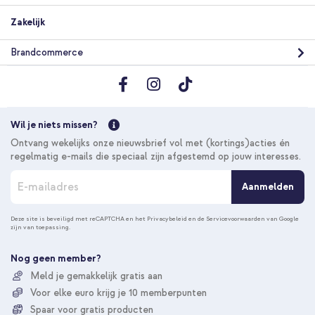
Zakelijk
Brandcommerce
Wil je niets missen?
Ontvang wekelijks onze nieuwsbrief vol met (kortings)acties én
regelmatig e-mails die speciaal zijn afgestemd op jouw interesses.
A
Aanmelden
b
o
n
Deze site is beveiligd met reCAPTCHA en het
Privacybeleid
en de
Servicevoorwaarden
van Google
zijn van toepassing.
n
e
e
Nog geen member?
r
Meld je gemakkelijk gratis aan
u
Voor elke euro krijg je 10 memberpunten
o
p
Spaar voor gratis producten