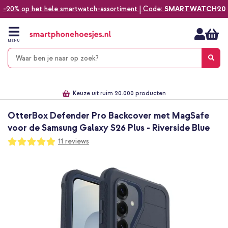
-20% op het hele smartwatch-assortiment | Code:
SMARTWATCH20
Ga
naar
de
MENU
inhoud
Alles voor jouw telefoon, tablet, smartwatch of laptop
Dezelfde dag verzonden *
Keuze uit ruim 20.000 producten
We've got you covered!
OtterBox Defender Pro Backcover met MagSafe
voor de Samsung Galaxy S26 Plus - Riverside Blue
Waardering:
11
reviews
98
100
% of
Ga
naar
het
einde
van
de
afbeeldingen-
gallerij