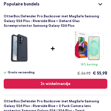
840434744763
Populaire bundels
OtterBox
77-99864
OtterBox Defender Pro Backcover met MagSafe Samsung
Blauw
Galaxy S26 Plus - Riverside Blue + Gehard Glas
Screenprotector Samsung Galaxy S26 Plus
Kunststof
Samsung
Smartphone
Geen
Nee
Backcover, Hardcase
Hoesje
10% korting
Achterkant & Zijkant
Gratis verzending
€ 55,98
€ 56,98
Gratis
verzending
In winkelmandje
OtterBox Defender Pro Backcover met MagSafe Samsung
Galaxy S26 Plus - Riverside Blue + 2 Pack Camera lens
protector Samsung Galaxy S26 / S26 Plus - Zwart