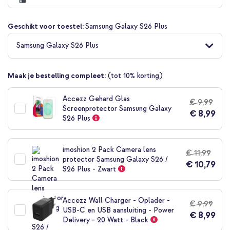
begin
van
Geschikt voor toestel:
Samsung Galaxy S26 Plus
de
afbeeldingen-
Samsung Galaxy S26 Plus
gallerij
Maak je bestelling compleet:
(tot 10% korting)
Accezz Gehard Glas
€ 9,99
Screenprotector Samsung Galaxy
€ 8,99
S26 Plus
imoshion 2 Pack Camera lens
€ 11,99
protector Samsung Galaxy S26 /
€ 10,79
S26 Plus - Zwart
Accezz Wall Charger - Oplader -
€ 9,99
USB-C en USB aansluiting - Power
€ 8,99
Delivery - 20 Watt - Black