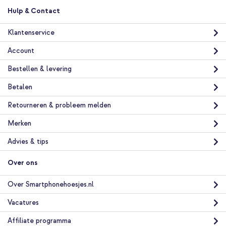
verzending
In winkelmandje
Hulp & Contact
Klantenservice
OtterBox Defender Pro Backcover met MagSafe Samsung
Account
Galaxy S26 Plus - Riverside Blue + Telefoonhouder auto -
MagSafe - Inclusief Magnetische Cirkel - Ventilatierooster -
Bestellen & levering
Zwart
Betalen
Retourneren & probleem melden
Merken
Advies & tips
10% korting
Over ons
Gratis verzending
€ 63,18
€ 64,98
Gratis
Over Smartphonehoesjes.nl
verzending
In winkelmandje
Vacatures
Affiliate programma