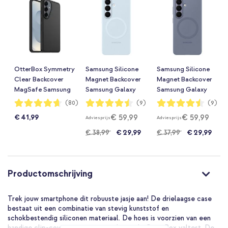
OtterBox Symmetry
Samsung Silicone
Samsung Silicone
Clear Backcover
Magnet Backcover
Magnet Backcover
MagSafe Samsung
Samsung Galaxy
Samsung Galaxy
Galaxy S26 Plus -
S26 Plus - Light
S26 Plus - Blue
Waardering:
Waardering:
Waardering:
(80)
(9)
(9)
93%
89%
89%
Zwart
Blue
Violet
€ 59,99
€ 59,99
€ 41,99
Adviesprijs
Adviesprijs
€ 38,99
€ 29,99
€ 37,99
€ 29,99
Productomschrijving
Trek jouw smartphone dit robuuste jasje aan! De drielaagse case
bestaat uit een combinatie van stevig kunststof en
schokbestendig siliconen materiaal. De hoes is voorzien van een
handige clip-cover en is getest volgens de OtterBox valtest. De