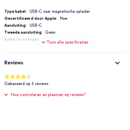
Specificaties
USB-C naar magnetische oplader
Nee
USB-C
Geen
Nee
Toon alle specificaties
1
Ja
25 W
Reviews
Ja
Ja
Waardering:
87
%
25W snelladen
Gebaseerd op
3
reviews
of
MagSafe Compatible
100
Hoe controleren en plaatsen wij reviews?
1 Pc
Geen
Ja
8806097912835
Samsung
EP-P2900BBEGWW