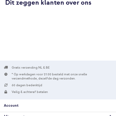
Dit zeggen klanten over ons
Grijs
Kunststof
1.2 m
Nee
Universeel
Smartphone
Draadloze opladers
Gratis verzending NL & BE
* Op werkdagen voor 21:00 besteld met onze snelle
verzendmethode, dezelfde dag verzonden.
60 dagen bedenktijd
Veilig & achteraf betalen
Account