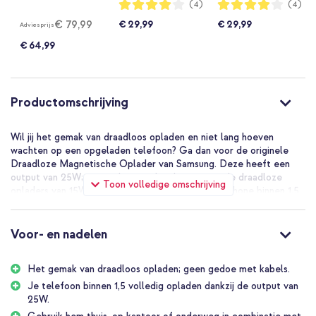
Waardering:
Waardering:
(4)
(4)
80%
80%
Gray
- 1 meter - Zwart
- 1 meter - Wit
€ 79,99
€ 29,99
€ 29,99
Adviesprijs
€ 64,99
Productomschrijving
Wil jij het gemak van draadloos opladen en niet lang hoeven
wachten op een opgeladen telefoon? Ga dan voor de originele
Draadloze Magnetische Oplader van Samsung. Deze heeft een
output van 25W; een stuk meer dan de voorgaande draadloze
Toon volledige omschrijving
opladers van 15W. Dit betekent dat je jouw smartphone binnen 1,5
uur volledig draadloos oplaadt zonder gedoe met kabels. Dankzij
de Qi2 magneten sluit de lader altijd goed aan op de telefoon,
wanneer jouw telefoon draadloos magnetisch opladen
Voor- en nadelen
ondersteunt.
De voordelen van de Samsung Draadloze Magnetische Oplader
Het gemak van draadloos opladen; geen gedoe met kabels.
Supersnel draadloos opladen dankzij de output van 25W
Je telefoon binnen 1,5 volledig opladen dankzij de output van
25W.
Perfecte magnetische uitlijning met Qi2