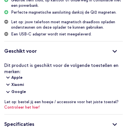
Gebruik hem thuis, op kantoor of onderweg in combinatie met
Met USB-C aansluiting (adapter niet meegeleverd)
een powerbank.
Het gemak van draadloos opladen thuis, onderweg of op
Perfecte magnetische aansluiting dankzij de Qi2 magneten.
kantoor
Let op: jouw telefoon moet magnetisch draadloos opladen
Origineel Samsung product; veilig en betrouwbaar opladen
ondersteunen om deze oplader te kunnen gebruiken.
Inclusief 1 jaar garantie
Een USB-C adapter wordt niet meegeleverd.
Let op:
jouw telefoon moet MagSafe of Qi2 draadloos opladen
Geschikt voor
ondersteunen om deze oplader goed te kunnen gebruiken.
Geen gedoe meer met kabels en je telefoon snel draadloos
Dit product is geschikt voor de volgende toestellen en
opladen? Ga dan voor de Samsung Magnetische Oplader.
merken:
Apple
Xiaomi
Google
Let op:
bestel jij een hoesje / accessoire voor het juiste toestel?
Controleer het hier!
Specificaties