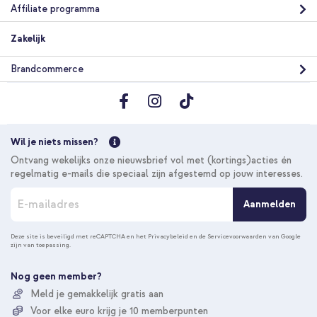
Affiliate programma
Zakelijk
Brandcommerce
Wil je niets missen?
Ontvang wekelijks onze nieuwsbrief vol met (kortings)acties én
regelmatig e-mails die speciaal zijn afgestemd op jouw interesses.
A
Aanmelden
b
o
n
Deze site is beveiligd met reCAPTCHA en het
Privacybeleid
en de
Servicevoorwaarden
van Google
zijn van toepassing.
n
e
e
Nog geen member?
r
Meld je gemakkelijk gratis aan
u
Voor elke euro krijg je 10 memberpunten
o