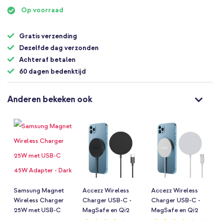
begin
Op voorraad
van
de
afbeeldingen-
Gratis verzending
gallerij
Dezelfde dag verzonden
Achteraf betalen
60 dagen bedenktijd
Anderen bekeken ook
Samsung Magnet
Accezz Wireless
Accezz Wireless
Wireless Charger
Charger USB-C -
Charger USB-C -
25W met USB-C
MagSafe en Qi2
MagSafe en Qi2
45W Adapter - Dark
Draadloze Oplader
Draadloze Oplader