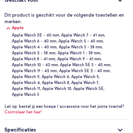
Geschikt voor
Origineel Apple product
Omdat dit een origineel Apple bandje betreft, zal deze altijd
Dit product is geschikt voor de volgende toestellen en
optimaal aansluiten op je je Apple Watch. De kwaliteit is
merken:
gegarandeerd en het staat erom bekend lang mee te gaan. Verder
Apple
staan duurzaamheid in het product en productieproces vaak
centraal, bekend als Apple 2030.
Apple Watch SE - 40 mm
Apple Watch 7 - 41 mm
Apple Watch 6 - 40 mm
Apple Watch 5 - 40 mm
Waarom het Apple Gevlochten solobandje voor de Apple Watch?
Apple Watch 4 - 40 mm
Apple Watch 3 - 38 mm
Apple Watch 2 - 38 mm
Apple Watch 1 - 38 mm
Rekbaar gevlochten design
Apple Watch 8 - 41 mm
Apple Watch 9 - 41 mm
Apple Watch 10 - 42 mm
Apple Watch SE 3 - 40 mm
Gemaakt van 40% gerecycled materiaal
Apple Watch 11 - 42 mm
Apple Watch SE 2 - 40 mm
Zweet- en waterbestendig
Apple Watch 9
Apple Watch 6
Apple Watch 5
Comfortabel en zacht gevoel
Apple Watch 4
Apple Watch 8
Apple Watch 7
Apple Watch 11
Apple Watch 10
Apple Watch SE
Verschillende maten voor de perfecte pasvorm
Apple Watch 3
Origineel Apple product
Let op:
bestel jij een hoesje / accessoire voor het juiste toestel?
Met 1 jaar garantie
Controleer het hier!
Kies voor comfort, stijl en een bewuste keuze met het Apple
Specificaties
Gevlochten solobandje.