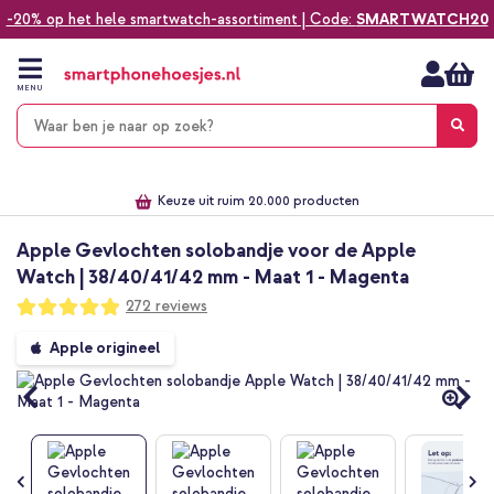
-20% op het hele smartwatch-assortiment | Code:
SMARTWATCH20
Ga
naar
de
MENU
inhoud
Alles voor jouw telefoon, tablet, smartwatch of laptop
Dezelfde dag verzonden *
Keuze uit ruim 20.000 producten
We've got you covered!
Apple Gevlochten solobandje voor de Apple
Watch | 38/40/41/42 mm - Maat 1 - Magenta
Waardering:
272
reviews
98
100
% of
Ga
Apple origineel
naar
het
einde
van
de
afbeeldingen-
gallerij