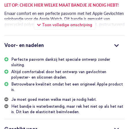
LET OP: CHECK HIER WELKE MAAT BANDJE JE NODIG HEBT!
Ervaar comfort en een perfecte pasvorm met het Apple Gevlochten
solobandje voor de Apple Watch. Dit bandje is gemaakt van
Toon volledige omschrijving
gerecycled polyester en siliconen, en biedt een zacht, gestructureerd
gevoel, zonder gespen of sluitingen. Stijlvol en comfortabel voor
dagelijks gebruik.
Voor- en nadelen
Perfecte pasvorm
Dit bandje is ontworpen voor een precieze, comfortabele pasvorm.
Dankzij het rekbare ontwerp schuif je het bandje eenvoudig om je
Perfecte pasvorm dankzij het speciale ontwerp zonder
pols, zonder gedoe met gespen. Het bandje is gemaakt door 16.000
sluiting.
gerecyclede polyestergarens te vlechten rond ultradunne
Altijd comfortabel door het ontwerp van gevlochten
siliconendraden. Vervolgens wordt het bandje met een laser op de
polyester- en siliconen draden.
exacte lengte gesneden, zodat jij kunt genieten van een perfecte fit.
Betrouwbare kwaliteit omdat het een origineel Apple product
is.
Duurzaam functioneel
Het braided solobandje is zweet- en waterbestendig, perfect voor
Je moet goed meten welke maat je nodig hebt.
actieve dagen. Bovendien is dit bandje CO₂-neutraal, met meer dan
Het bandje is waterbestendig, maar rek het niet op als het nat
40% gerecycled materiaal en productie met schone energie. Je kiest
is. Dit kan de elasticiteit beïnvloeden.
dus niet alleen voor comfort, maar ook voor een bewuste keuze. Let
op: rekt je bandje niet op als het nat is. Dit kan invloed hebben op
de elasticiteit van het materiaal waardoor het bandje uitrekt.