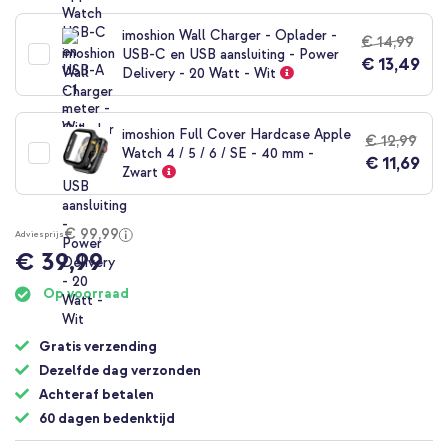
imoshion Wall Charger - Oplader -
€ 14,99
USB-C en USB aansluiting - Power
€ 13,49
Delivery - 20 Watt - Wit
imoshion Full Cover Hardcase Apple
€ 12,99
Watch 4 / 5 / 6 / SE - 40 mm -
€ 11,69
Zwart
€ 99,99
Adviesprijs
€ 39,99
Op voorraad
Gratis verzending
Dezelfde dag verzonden
Achteraf betalen
60 dagen bedenktijd