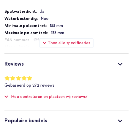
Specificaties
Ja
Nee
133 mm
138 mm
195949717123
Toon alle specificaties
Apple
MY1L3ZM/A
Roze
Reviews
Nylon
24 mm
Waardering:
98
%
Apple
Gebaseerd op
272
reviews
of
Smartwatch
100
Hoe controleren en plaatsen wij reviews?
Smartwatch bandje
1 Pc
Geen
Maat 1
Populaire bundels
Geen sluiting