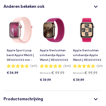
Anderen bekeken ook
Apple Sport Loop
Apple Gevlochten
Apple Gevlochten
band Apple Watch |
solobandje Apple
solobandje Apple
38/40/41/42 mm -
Watch | 38/40/41/42
Watch | 38/40/41/42
Light Pink
mm - Maat 5 -
mm - Maat 5 -
Waardering:
Waardering:
Waardering:
(217)
(272)
(272)
97%
98%
98%
Magenta
Raspberry
€ 99,99
€ 99,99
€ 54,99
Adviesprijs
Adviesprijs
€ 39,99
€ 39,99
Productomschrijving