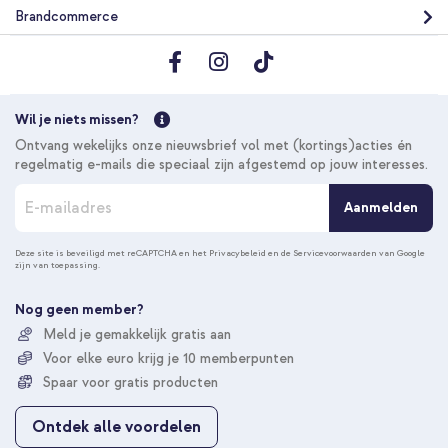
Brandcommerce
Wil je niets missen?
Ontvang wekelijks onze nieuwsbrief vol met (kortings)acties én
regelmatig e-mails die speciaal zijn afgestemd op jouw interesses.
A
Aanmelden
b
o
n
Deze site is beveiligd met reCAPTCHA en het
Privacybeleid
en de
Servicevoorwaarden
van Google
zijn van toepassing.
n
e
e
Nog geen member?
r
Meld je gemakkelijk gratis aan
u
Voor elke euro krijg je 10 memberpunten
o
p
Spaar voor gratis producten
o
n
Ontdek alle voordelen
z