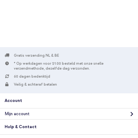
Gratis verzending
€ 51,68
€ 52,98
Gratis
verzending
In winkelmandje
Gratis verzending NL & BE
* Op werkdagen voor 21:00 besteld met onze snelle
verzendmethode, dezelfde dag verzonden.
60 dagen bedenktijd
Veilig & achteraf betalen
Account
Mijn account
Hulp & Contact