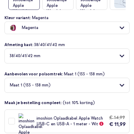
Ga
Kleur variant:
Magenta
naar
Magenta
het
begin
van
Afmeting kast:
38/40/41/42 mm
de
afbeeldingen-
38/40/41/42 mm
gallerij
Aanbevolen voor polsomtrek:
Maat 1 (133 - 138 mm)
Maat 1 (133 - 138 mm)
Maak je bestelling compleet:
(tot 10% korting)
€ 14,99
imoshion Oplaadkabel Apple Watch
€ 11,99
USB-C en USB-A - 1 meter - Wit