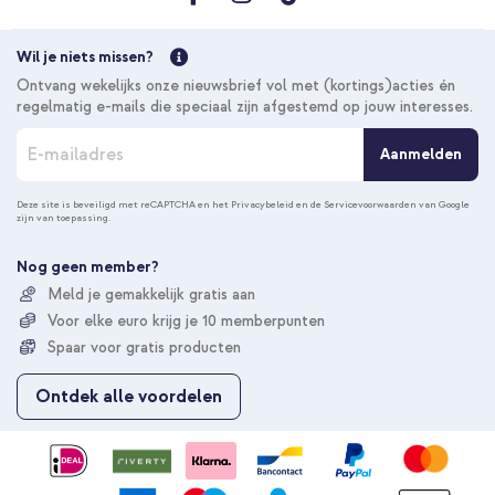
Wil je niets missen?
Ontvang wekelijks onze nieuwsbrief vol met (kortings)acties én
regelmatig e-mails die speciaal zijn afgestemd op jouw interesses.
A
Aanmelden
b
o
n
Deze site is beveiligd met reCAPTCHA en het
Privacybeleid
en de
Servicevoorwaarden
van Google
zijn van toepassing.
n
e
e
Nog geen member?
r
Meld je gemakkelijk gratis aan
u
Voor elke euro krijg je 10 memberpunten
o
p
Spaar voor gratis producten
o
n
Ontdek alle voordelen
z
e
n
i
e