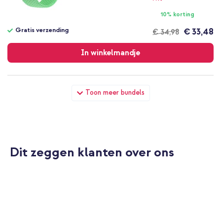
10% korting
Gratis verzending
€ 33,48
€ 34,98
Gratis
verzending
In winkelmandje
Apple Gevlochten solobandje Apple Watch | 38/40/41/42 mm -
Toon meer bundels
Maat 4 - Bright Green + Full Cover Hardcase Apple Watch 4 / 5
/ 6 / SE - 40 mm - Zwart
Dit zeggen klanten over ons
10% korting
Gratis verzending
€ 31,68
€ 32,98
Gratis
verzending