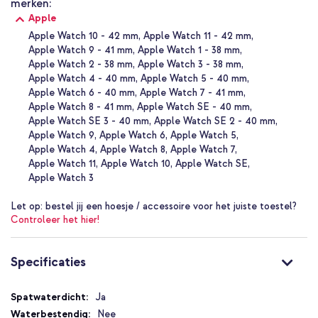
merken:
gegarandeerd en het staat erom bekend lang mee te gaan. Verder
Apple
staan duurzaamheid in het product en productieproces vaak
centraal, bekend als Apple 2030.
Apple Watch 10 - 42 mm
Apple Watch 11 - 42 mm
Apple Watch 9 - 41 mm
Apple Watch 1 - 38 mm
Waarom het Apple Gevlochten solobandje voor de Apple Watch?
Apple Watch 2 - 38 mm
Apple Watch 3 - 38 mm
Apple Watch 4 - 40 mm
Apple Watch 5 - 40 mm
Rekbaar gevlochten design
Apple Watch 6 - 40 mm
Apple Watch 7 - 41 mm
Apple Watch 8 - 41 mm
Apple Watch SE - 40 mm
Gemaakt van 40% gerecycled materiaal
Apple Watch SE 3 - 40 mm
Apple Watch SE 2 - 40 mm
Zweet- en waterbestendig
Apple Watch 9
Apple Watch 6
Apple Watch 5
Comfortabel en zacht gevoel
Apple Watch 4
Apple Watch 8
Apple Watch 7
Apple Watch 11
Apple Watch 10
Apple Watch SE
Verschillende maten voor de perfecte pasvorm
Apple Watch 3
Origineel Apple product
Let op:
bestel jij een hoesje / accessoire voor het juiste toestel?
Met 1 jaar garantie
Controleer het hier!
Kies voor comfort, stijl en een bewuste keuze met het Apple
Specificaties
Gevlochten solobandje.
Specificaties
Ja
Nee