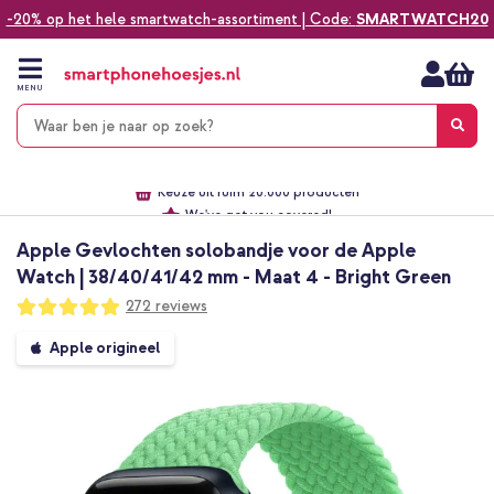
-20% op het hele smartwatch-assortiment | Code:
SMARTWATCH20
Ga
naar
de
MENU
inhoud
Alles voor jouw telefoon, tablet, smartwatch of laptop
Dezelfde dag verzonden *
Keuze uit ruim 20.000 producten
We've got you covered!
Apple Gevlochten solobandje voor de Apple
Watch | 38/40/41/42 mm - Maat 4 - Bright Green
Waardering:
272
reviews
98
100
% of
Ga
Apple origineel
naar
het
einde
van
de
afbeeldingen-
gallerij