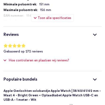
151 mm
156 mm
194253026563
Toon alle specificaties
Apple
MN053ZM/A
Groen
Reviews
Nylon
24 mm
Waardering:
98
%
Apple
Gebaseerd op
272
reviews
of
Smartwatch
100
Hoe controleren en plaatsen wij reviews?
Smartwatch bandje
1 Pc
Geen
Maat 4
Populaire bundels
Geen sluiting
Apple Gevlochten solobandje Apple Watch | 38/40/41/42 mm -
Maat 4 - Bright Green + Oplaadkabel Apple Watch USB-C en
USB-A - 1 meter - Wit