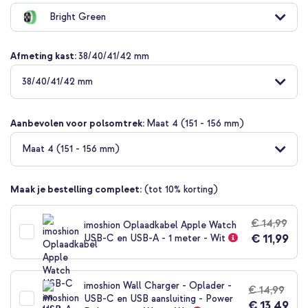
naar
Bright Green
het
begin
van
Afmeting kast:
38/40/41/42 mm
de
afbeeldingen-
38/40/41/42 mm
gallerij
Aanbevolen voor polsomtrek:
Maat 4 (151 - 156 mm)
Maat 4 (151 - 156 mm)
Maak je bestelling compleet:
(tot 10% korting)
€ 14,99
imoshion Oplaadkabel Apple Watch
€ 11,99
USB-C en USB-A - 1 meter - Wit
imoshion Wall Charger - Oplader -
€ 14,99
USB-C en USB aansluiting - Power
€ 13,49