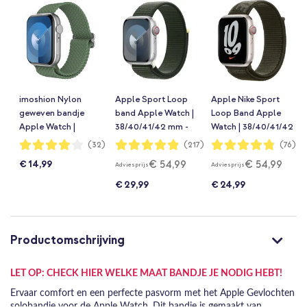
imoshion Nylon
Apple Sport Loop
Apple Nike Sport
geweven bandje
band Apple Watch |
Loop Band Apple
Apple Watch |
38/40/41/42 mm -
Watch | 38/40/41/42
38/40/41/42 mm -
Cypress
mm - Cargo Khaki
Waardering:
Waardering:
Waardering:
(32)
(217)
(76)
81%
97%
96%
Groen
€ 54,99
€ 54,99
€ 14,99
Adviesprijs
Adviesprijs
€ 29,99
€ 24,99
Productomschrijving
LET OP: CHECK HIER WELKE MAAT BANDJE JE NODIG HEBT!
Ervaar comfort en een perfecte pasvorm met het Apple Gevlochten
solobandje voor de Apple Watch. Dit bandje is gemaakt van