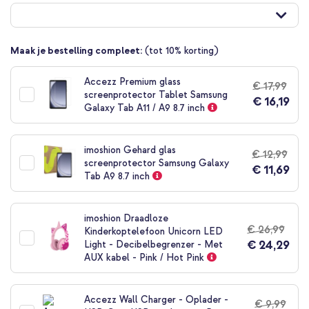
naar
het
begin
van
Maak je bestelling compleet:
(tot 10% korting)
de
afbeeldingen-
Accezz Premium glass
gallerij
€ 17,99
screenprotector Tablet Samsung
€ 16,19
Galaxy Tab A11 / A9 8.7 inch
imoshion Gehard glas
€ 12,99
screenprotector Samsung Galaxy
€ 11,69
Tab A9 8.7 inch
imoshion Draadloze
€ 26,99
Kinderkoptelefoon Unicorn LED
€ 24,29
Light - Decibelbegrenzer - Met
AUX kabel - Pink / Hot Pink
Accezz Wall Charger - Oplader -
€ 9,99