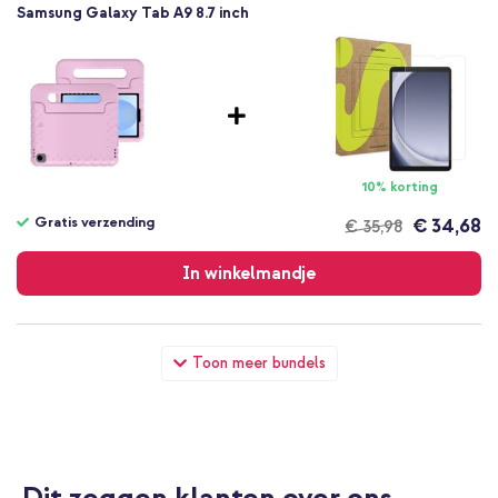
Samsung Galaxy Tab A9 8.7 inch
10% korting
Gratis verzending
€ 34,68
€ 35,98
Gratis
verzending
In winkelmandje
imoshion Kidsproof Backcover met handvat Samsung Galaxy
Toon meer bundels
Tab A11 / A9 8.7 inch - Lichtroze + Draadloze Kinderkoptelefoon
Unicorn LED Light - Decibelbegrenzer - Met AUX kabel - Pink /
Hot Pink
Dit zeggen klanten over ons