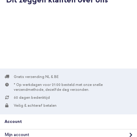
10% korting
Gratis verzending
€ 47,28
€ 49,98
Gratis
verzending
In winkelmandje
imoshion Kidsproof Backcover met handvat Samsung Galaxy
Tab A11 / A9 8.7 inch - Lichtroze + Wall Charger - Oplader -
Gratis verzending NL & BE
USB-C en USB aansluiting - Power Delivery - 20 Watt - Black
* Op werkdagen voor 21:00 besteld met onze snelle
verzendmethode, dezelfde dag verzonden.
60 dagen bedenktijd
Veilig & achteraf betalen
Account
10% korting
Mijn account