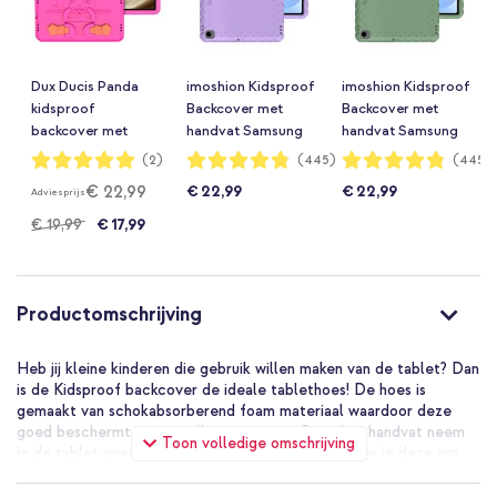
Dux Ducis Panda
imoshion Kidsproof
imoshion Kidsproof
kidsproof
Backcover met
Backcover met
backcover met
handvat Samsung
handvat Samsung
standaard Samsung
Galaxy Tab A11 / A9
Galaxy Tab A11 / A9
Waardering:
Waardering:
Waardering:
(2)
(445)
(445)
100%
96%
96%
Tab A9 / A7 Lite -
8.7 inch - Lila
8.7 inch - Olive
€ 22,99
€ 22,99
€ 22,99
Adviesprijs
Roze
Green
€ 19,99
€ 17,99
Productomschrijving
Heb jij kleine kinderen die gebruik willen maken van de tablet? Dan
is de Kidsproof backcover de ideale tablethoes! De hoes is
gemaakt van schokabsorberend foam materiaal waardoor deze
goed beschermt tegen vallen en stoten. Door het handvat neem
Toon volledige omschrijving
je de tablet overal eenvoudig mee naartoe, of vouw je deze om
tot een standaard.