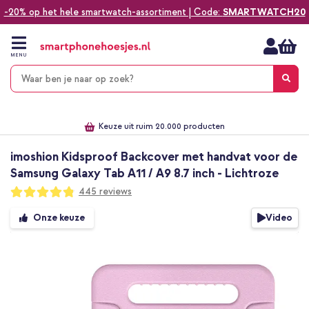
-20% op het hele smartwatch-assortiment | Code:
SMARTWATCH20
Ga
naar
de
MENU
inhoud
Alles voor jouw telefoon, tablet, smartwatch of laptop
Dezelfde dag verzonden *
Keuze uit ruim 20.000 producten
We've got you covered!
imoshion Kidsproof Backcover met handvat voor de
Samsung Galaxy Tab A11 / A9 8.7 inch - Lichtroze
Waardering:
445
reviews
96
100
% of
Ga
Video
Onze keuze
naar
het
einde
van
de
afbeeldingen-
gallerij