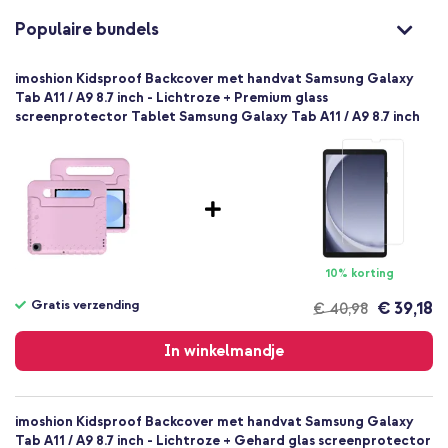
Siliconen en TPU (zacht)
Populaire bundels
Samsung
Tablet
imoshion Kidsproof Backcover met handvat Samsung Galaxy
1 Pc
Tab A11 / A9 8.7 inch - Lichtroze + Premium glass
screenprotector Tablet Samsung Galaxy Tab A11 / A9 8.7 inch
Nee
Backcover, Softcase
Hoesje
Achterkant & Zijkant
10% korting
Gratis verzending
€ 39,18
€ 40,98
Gratis
verzending
In winkelmandje
imoshion Kidsproof Backcover met handvat Samsung Galaxy
Tab A11 / A9 8.7 inch - Lichtroze + Gehard glas screenprotector