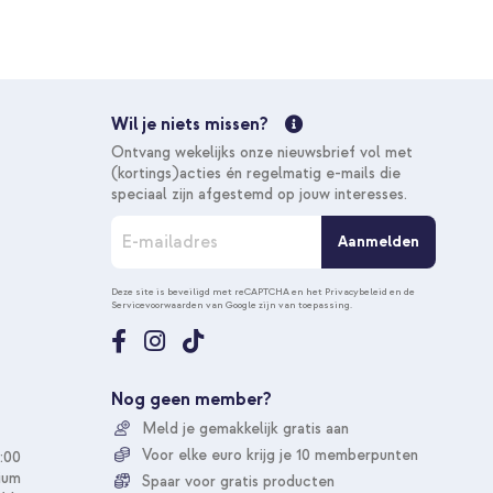
Wil je niets missen?
Ontvang wekelijks onze nieuwsbrief vol met
(kortings)acties én regelmatig e-mails die
speciaal zijn afgestemd op jouw interesses.
A
Aanmelden
b
o
n
Deze site is beveiligd met reCAPTCHA en het
Privacybeleid
en de
Servicevoorwaarden
van Google zijn van toepassing.
n
e
e
r
u
Nog geen member?
o
Meld je gemakkelijk gratis aan
p
o
Voor elke euro krijg je 10 memberpunten
:00
n
ium
Spaar voor gratis producten