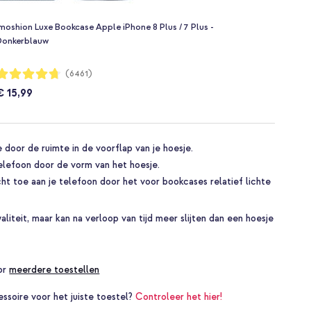
moshion Luxe Bookcase Apple iPhone 8 Plus / 7 Plus -
Donkerblauw
aardering:
(6461)
94%
€ 15,99
door de ruimte in de voorflap van je hoesje.
lefoon door de vorm van het hoesje.
t toe aan je telefoon door het voor bookcases relatief lichte
liteit, maar kan na verloop van tijd meer slijten dan een hoesje
oor
meerdere toestellen
essoire voor het juiste toestel?
Controleer het hier!