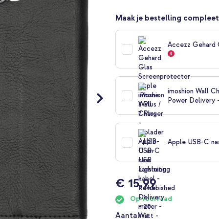
Maak je bestelling compleet
Accezz Gehard G
imoshion Wall Ch
Power Delivery 
Apple USB-C naar
€ 15,99
Op voorraad
Aantal