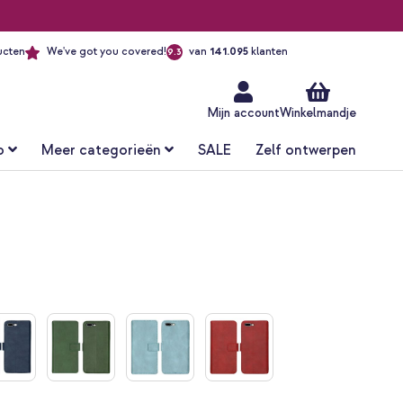
ucten
We've got you covered!
van
141.095
klanten
9.3
Ga
naar
de
inhoud
Mijn account
Winkelmandje
o
Meer categorieën
SALE
Zelf ontwerpen