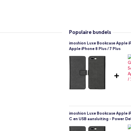
 en gewicht toe zodat de
 zonder extra accessoires
lijk zonder de hoes te verwijderen
Populaire bundels
imoshion Luxe Bookcase Apple iP
se perfect is
Apple iPhone 8 Plus / 7 Plus
 in te leveren op bescherming of
jes bij de telefoon bewaart, met een
lus en geniet direct van
imoshion Luxe Bookcase Apple iP
C en USB aansluiting - Power Del