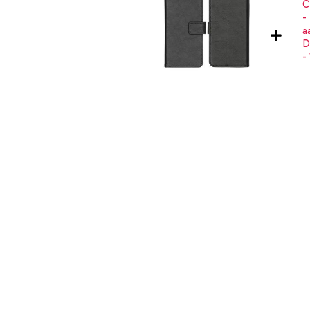
imoshion Luxe Bookcase Apple iPh
Refurbished - 1 meter - Wit
, A1897, A1898