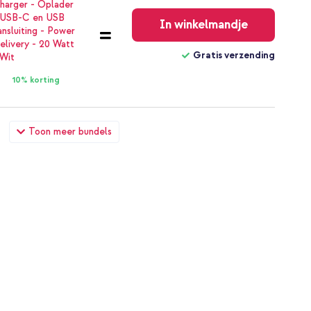
Gratis
verzending
In winkelmandje
Gratis verzending
10% korting
one 8 Plus / 7 Plus - Zwart + USB-C naar Lightning kabel -
Toon meer bundels
€ 29,49
€ 30,99
Gratis
verzending
In winkelmandje
Gratis verzending
10% korting