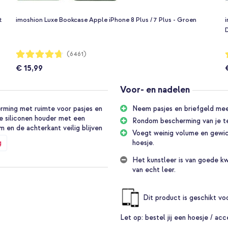
t
imoshion Luxe Bookcase Apple iPhone 8 Plus / 7 Plus - Groen
i
Waardering:
W
(6461)
94%
€ 15,99
Voor- en nadelen
erming met ruimte voor pasjes en
Neem pasjes en briefgeld mee 
e siliconen houder met een
Rondom bescherming van je te
 en de achterkant veilig blijven
Voegt weinig volume en gewich
g
hoesje.
xe Bookcase:
Het kunstleer is van goede kwa
van echt leer.
ee thuis laat
er met opstaande rand die stoten
Dit product is geschikt v
Let op:
bestel jij een hoesje / acc
chade bij een val tot 1 meter