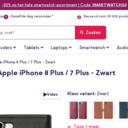
-20% op het hele smartwatch-assortiment | Code:
SMARTWATCH20
top
Dezelfde dag verzonden *
Keuze uit ruim 20.000 prod
Zoeken
uders
Tablets
Laptops
Smartwatch
Audi
 iPhone 8 Plus / 7 Plus - Zwart
ple iPhone 8 Plus / 7 Plus - Zwart
Kleur variant:
Zwart
Video
Toon 1 meer