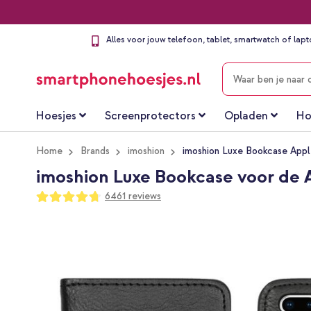
Alles voor jouw telefoon, tablet, smartwatch of lap
ZOEKEN
Hoesjes
Screenprotectors
Opladen
Ho
Home
Brands
imoshion
imoshion Luxe Bookcase Apple
imoshion Luxe Bookcase voor de Ap
Waardering:
6461
reviews
94
100
% of
Ga
naar
het
einde
van
de
afbeeldingen-