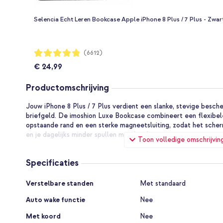
Selencia Echt Leren Bookcase Apple iPhone 8 Plus / 7 Plus - Zwar
Waardering:
(6612)
96%
€ 24,99
Productomschrijving
Jouw iPhone 8 Plus / 7 Plus verdient een slanke, stevige besch
briefgeld. De imoshion Luxe Bookcase combineert een flexibel
opstaande rand en een sterke magneetsluiting, zodat het scherm
en je dagelijks minder spullen mee hoeft te nemen.
Toon volledige omschrijvin
De voordelen van de imoshion Lu
Specificaties
Ruimte voor 3 pasjes en briefgeld zodat je de portemonn
Specificaties
Verstelbare standen
Met standaard
Rondom bescherming dankzij de flexibele siliconen houd
opvangt
Auto wake functie
Nee
Magneetsluiting houdt de hoes stevig dicht en beperkt s
Met koord
Nee