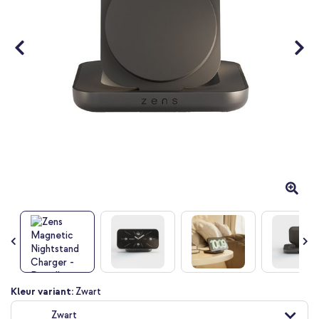
Ga
Kleur variant:
Zwart
naar
Zwart
het