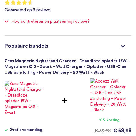
Waardering:
93
%
15W snelladen
Gebaseerd op
3
reviews
of
MagSafe Compatible
100
Hoe controleren en plaatsen wij reviews?
1 Pc
Oplaadkabel, Oplaadblokje,
Gebruikershandleiding
Ja
Populaire bundels
8720618634818
Zens
Zens Magnetic Nightstand Charger - Draadloze oplader 15W -
ZESC20B/00
Magsafe en Qi2 - Zwart + Wall Charger - Oplader - USB-C en
Zwart
USB aansluiting - Power Delivery - 20 Watt - Black
Aluminium
1 m
Nee
Universeel
Smartphone, Draadloze oortjes
Draadloze opladers
10% korting
Gratis verzending
€ 58,98
€ 59,98
Gratis