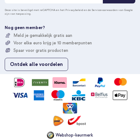
o
n
Deze site is beveiligd met reCAPTCHA en het
Privacybeleid
en de
Servicevoorwaarden
van Google
zijn van toepassing.
n
e
e
Nog geen member?
r
Meld je gemakkelijk gratis aan
u
Voor elke euro krijg je 10 memberpunten
o
p
Spaar voor gratis producten
o
n
Ontdek alle voordelen
z
e
n
i
e
u
w
s
b
r
i
e
Webshop-keurmerk
f