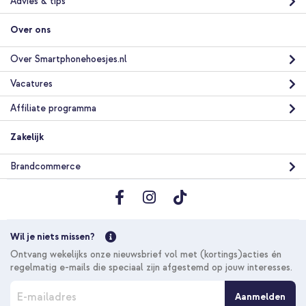
Advies & tips
Over ons
Over Smartphonehoesjes.nl
Vacatures
Affiliate programma
Zakelijk
Brandcommerce
Wil je niets missen?
Ontvang wekelijks onze nieuwsbrief vol met (kortings)acties én
regelmatig e-mails die speciaal zijn afgestemd op jouw interesses.
A
Aanmelden
b