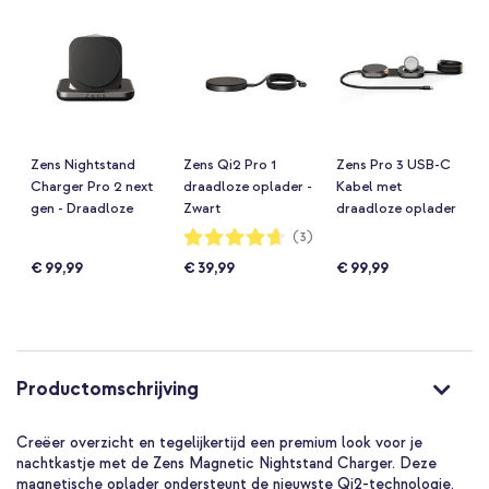
Zens Nightstand
Zens Qi2 Pro 1
Zens Pro 3 USB-C
Charger Pro 2 next
draadloze oplader -
Kabel met
gen - Draadloze
Zwart
draadloze oplader
oplader voor
voor telefoon /
Waardering:
(3)
93%
telefoon / earbuds /
earbuds / Apple
€ 99,99
€ 39,99
€ 99,99
Apple Watch -
Watch - MagSafe en
MagSafe en Qi2 -
Qi2 - Zwart
Zwart
Productomschrijving
Creëer overzicht en tegelijkertijd een premium look voor je
nachtkastje met de Zens Magnetic Nightstand Charger. Deze
magnetische oplader ondersteunt de nieuwste Qi2-technologie.