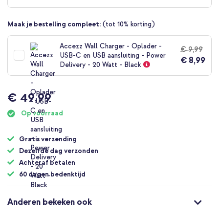
begin
van
Maak je bestelling compleet:
(tot 10% korting)
de
afbeeldingen-
gallerij
Accezz Wall Charger - Oplader -
€ 9,99
USB-C en USB aansluiting - Power
€ 8,99
Delivery - 20 Watt - Black
€ 49,99
Op voorraad
Gratis verzending
Dezelfde dag verzonden
Achteraf betalen
60 dagen bedenktijd
Anderen bekeken ook