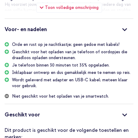
Hij voorziet jouw telefoon of draadloze oordopjes iedere dag van
Toon volledige omschrijving
een volle batterij. Dankzij de hoogwaardige materialen en strakke
uitstraling creëert hij rust op je nachtkastje; geen kabel chaos
meer!
Voor- en nadelen
Heb je een iPhone? Plaats hem dan horizontaal op de lader om de
Apple StandBy-modus te activeren. Zo krijg je een stijlvol display
Orde en rust op je nachtkastje; geen gedoe met kabels!
te zien met wekker, het weerbericht of je agenda. De oplader is
ook geschikt voor Android-telefoons en oordopjes die draadloos
Geschikt voor het opladen van je telefoon of oordopjes die
opladen ondersteunen.
draadloos opladen ondersteunen.
Je telefoon binnen 30 minuten tot 35% opgeladen.
Je telefoon binnen 30 minuten tot 35% opgeladen
Inklapbaar ontwerp en dus gemakkelijk mee te nemen op reis.
Geschikt voor telefoons en oordopjes die magnetisch draadloos
Wordt geleverd met adapter en USB-C kabel; meteen klaar
opladen via MagSafe of Qi2 ondersteunen
voor gebruik.
Ontworpen in samenwerking met Apple
Niet geschikt voor het opladen van je smartwatch.
Magnetische bevestiging voor perfecte uitlijning en efficiënter
opladen
Draadloos opladen met 15W
Geschikt voor
Ondersteunt Apple StandBy-modus; een oplader en digitale
klok in één
Dit product is geschikt voor de volgende toestellen en
merken:
De lader heeft een premium uitstraling