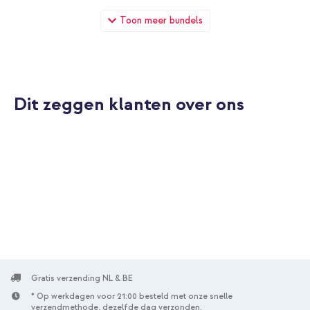
Accezz Magnetische Leren Wallet met standaard - Geschikt
Toon meer bundels
voor Apple Find My - Onyx Black + 4-in-1 MagSafe Powerbank
met standaard 10.000 mAh - Power Delivery - iPhone / AirPods /
Apple Watch - Zwart
Dit zeggen klanten over ons
10% korting
Gratis verzending
€ 59,48
€ 61,98
Gratis
verzending
In winkelmandje
Gratis verzending NL & BE
* Op werkdagen voor 21:00 besteld met onze snelle
verzendmethode, dezelfde dag verzonden.