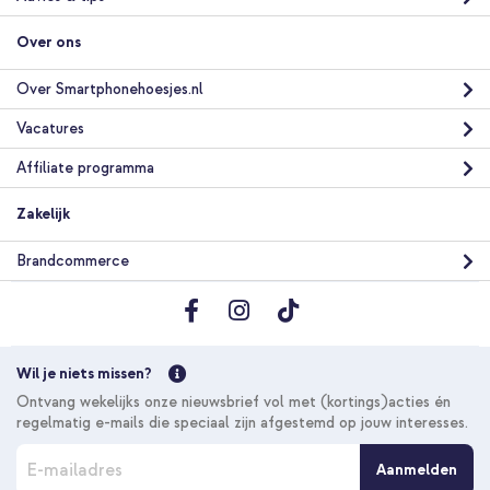
Over ons
Over Smartphonehoesjes.nl
Vacatures
Affiliate programma
Zakelijk
Brandcommerce
Wil je niets missen?
Ontvang wekelijks onze nieuwsbrief vol met (kortings)acties én
regelmatig e-mails die speciaal zijn afgestemd op jouw interesses.
A
Aanmelden
b