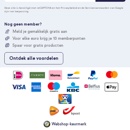
o
n
Deze site is beveiligd met reCAPTCHA en het
Privacybeleid
en de
Servicevoorwaarden
van Google
zijn van toepassing.
n
e
e
Nog geen member?
r
Meld je gemakkelijk gratis aan
u
Voor elke euro krijg je 10 memberpunten
o
p
Spaar voor gratis producten
o
n
Ontdek alle voordelen
z
e
n
i
e
u
w
s
b
r
i
e
Webshop-keurmerk
f