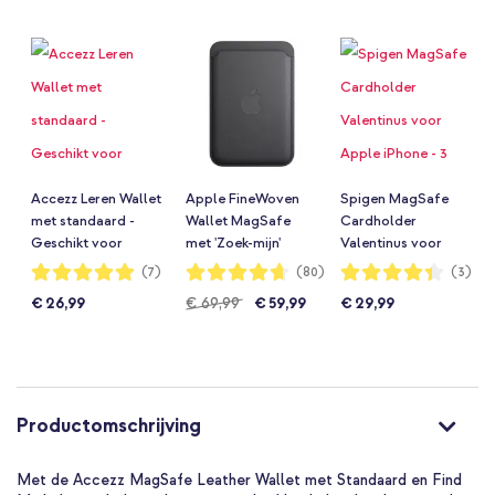
Accezz Leren Wallet
Apple FineWoven
Spigen MagSafe
met standaard -
Wallet MagSafe
Cardholder
Geschikt voor
met 'Zoek-mijn'
Valentinus voor
MagSafe en Qi2 -
functie - Zwart
Apple iPhone - 3
Waardering:
Waardering:
Waardering:
(7)
(80)
(3)
100%
93%
87%
Onyx Black
kaarten - Black
€ 26,99
€ 69,99
€ 59,99
€ 29,99
Productomschrijving
Met de Accezz MagSafe Leather Wallet met Standaard en Find