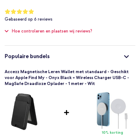
Echt leer
Ja
Waardering:
100
%
MagSafe Compatible
Gebaseerd op
6
reviews
of
Universeel
100
Hoe controleren en plaatsen wij reviews?
Smartphone
1 Pc
Geen
85
Populaire bundels
Accezz Magnetische Leren Wallet met standaard - Geschikt
voor Apple Find My - Onyx Black + Wireless Charger USB-C -
MagSafe Draadloze Oplader - 1 meter - Wit
10% korting