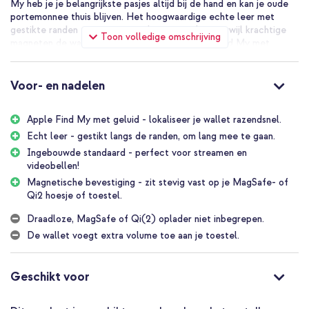
My heb je je belangrijkste pasjes altijd bij de hand en kan je oude
portemonnee thuis blijven. Het hoogwaardige echte leer met
gestikte randen zorgt voor een luxe uitstraling, terwijl krachtige
Toon volledige omschrijving
magneten de wallet stevig bevestigen. Dankzij Find My met
afspeelbaar geluid vind je je wallet snel terug en de ingebouwde
standaard laat je eindeloos handsfree streamen of videobellen.
Voor- en nadelen
Waarom kiezen voor de Accezz Magnetische Leren Wallet met
standaard - Geschikt voor Apple Find My?
Apple Find My met geluid - lokaliseer je wallet razendsnel.
Gemaakt van hoogwaardig echt leer
Echt leer - gestikt langs de randen, om lang mee te gaan.
Ingebouwde standaard - perfect voor streamen en
Werkt met Apple Find My technologie
videobellen!
Draadloos heroplaadbaar (draadloze lader niet inbegrepen)
Magnetische bevestiging - zit stevig vast op je MagSafe- of
Geschikt voor bevestiging met MagSafe of Qi2
Qi2 hoesje of toestel.
Ruimte voor maximaal vier pasjes
Draadloze, MagSafe of Qi(2) oplader niet inbegrepen.
Ingebouwde verstelbare standaard
De wallet voegt extra volume toe aan je toestel.
Speelt geluid af bij zoeken
Geschikt voor
Batterijduur van 1-2 maanden
Inclusief 1 jaar garantie