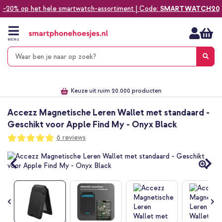
-20% op het hele smartwatch-assortiment | Code:
SMARTWATCH20
Ga
naar
de
MENU
inhoud
Alles voor jouw telefoon, tablet, smartwatch of laptop
Dezelfde dag verzonden *
Keuze uit ruim 20.000 producten
We've got you covered!
Accezz Magnetische Leren Wallet met standaard -
Geschikt voor Apple Find My - Onyx Black
Waardering:
6
reviews
100
100
% of
Ga
naar
het
einde
van
de
afbeeldingen-
gallerij