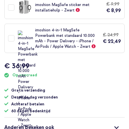
€ 9,99
imoshion MagSafe sticker met
€ 8,99
installatiehulp - Zwart
imoshion 4-in-1 MagSafe
€ 24,99
Powerbank met standaard 10.000
€ 22,49
mAh - Power Delivery - iPhone /
AirPods / Apple Watch - Zwart
€ 36,99
Op voorraad
Gratis verzending
Dezelfde dag verzonden
Achteraf betalen
60 dagen bedenktijd
Anderen bekeken ook