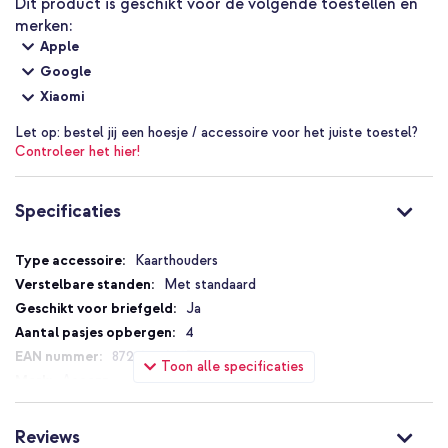
Dit product is geschikt voor de volgende toestellen en
merken:
Kies voor slim gemak, extra zekerheid en een luxe uitstraling met
Apple
de Accezz MagSafe Leather Wallet met Standaard en Find My en
Google
raak je wallet nooit meer kwijt.
Xiaomi
Let op:
bestel jij een hoesje / accessoire voor het juiste toestel?
Controleer het hier!
Specificaties
Specificaties
Kaarthouders
Met standaard
Ja
4
8721064082772
Toon alle specificaties
Accezz
SH00072747
Zwart
Reviews