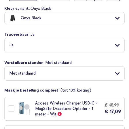
Ga
Kleur variant:
Onyx Black
naar
Onyx Black
het
begin
van
Traceerbaar:
Ja
de
afbeeldingen-
Ja
gallerij
Verstelbare standen:
Met standaard
Met standaard
Maak je bestelling compleet:
(tot 10% korting)
Accezz Wireless Charger USB-C -
€ 18,99
MagSafe Draadloze Oplader - 1
€ 17,09
meter - Wit