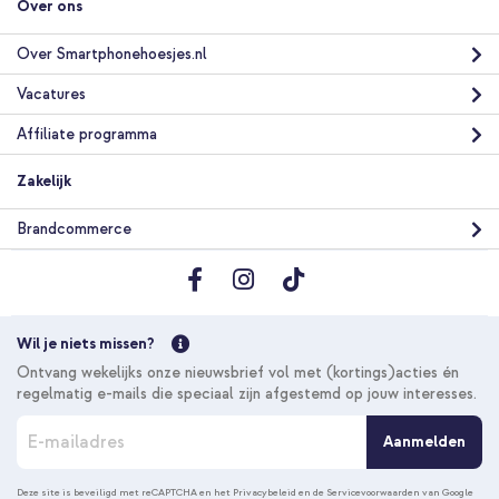
Over ons
Over Smartphonehoesjes.nl
Vacatures
Affiliate programma
Zakelijk
Brandcommerce
Wil je niets missen?
Ontvang wekelijks onze nieuwsbrief vol met (kortings)acties én
regelmatig e-mails die speciaal zijn afgestemd op jouw interesses.
A
Aanmelden
b
o
n
Deze site is beveiligd met reCAPTCHA en het
Privacybeleid
en de
Servicevoorwaarden
van Google