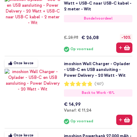
Watt + USB-C naar USB-C kabel -
2 meter - Wit
Bundelvoordeel
€ 26,08
€ 28,98
-10%
Op voorraad
Onze keuze
imoshion Wall Charger - Oplader
- USB-C en USB aansluiting -
Power Delivery - 20 Watt - Wit
Waardering:
(107)
96%
Back to Work -15%
€ 14,99
Vanaf
Vanaf:
€ 11,24
Op voorraad
Onze keuze
imoshion Powerbank 27.000 mAh -