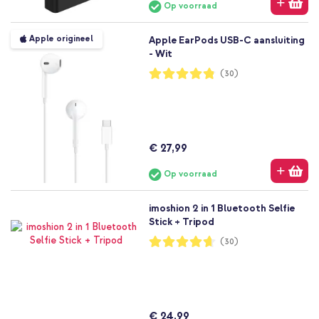
Op voorraad
Apple origineel
Apple EarPods USB-C aansluiting
- Wit
Waardering:
(30)
96%
€ 27,99
Op voorraad
imoshion 2 in 1 Bluetooth Selfie
Stick + Tripod
Waardering:
(30)
93%
€ 24,99