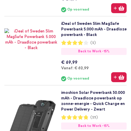
Op voorraad
iDeal of Sweden Slim MagSafe
Powerbank 5.000 mAh - Draadloze
powerbank - Black
Waardering:
(2)
80%
Back to Work -15%
€ 69,99
Vanaf
Vanaf:
€ 62,99
Op voorraad
imoshion Solar Powerbank 30.000
mAh - Draadloze powerbank op
zonne-energie - Quick Charge en
Power Delivery - Zwart
Waardering:
(25)
96%
Back to Work -15%