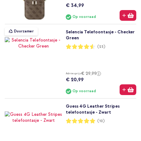
€ 34,99
Op voorraad
Duurzamer
Selencia Telefoontasje - Checker
Green
Waardering:
(23)
91%
€ 29,99
Adviesprijs
€ 20,99
Op voorraad
Guess 4G Leather Stripes
telefoontasje - Zwart
Waardering:
(10)
100%