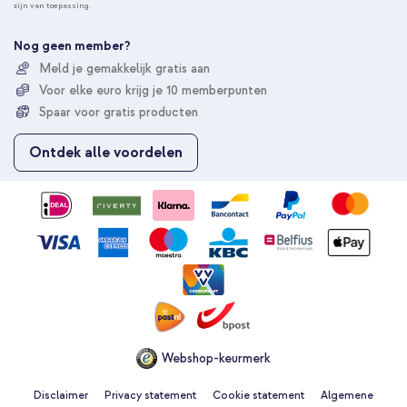
zijn van toepassing.
n
e
e
Nog geen member?
r
Meld je gemakkelijk gratis aan
u
Voor elke euro krijg je 10 memberpunten
o
p
Spaar voor gratis producten
o
n
Ontdek alle voordelen
z
e
n
i
e
u
w
s
b
r
i
e
Webshop-keurmerk
f
Disclaimer
Privacy statement
Cookie statement
Algemene