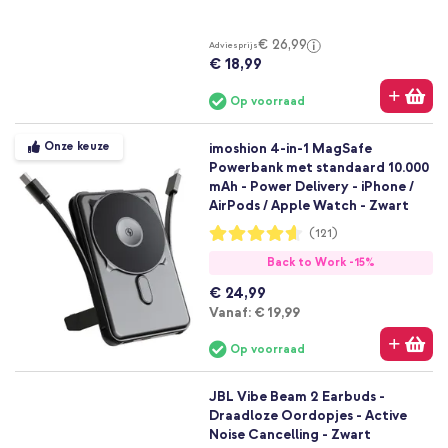
€ 26,99
Adviesprijs
€ 18,99
Op voorraad
Onze keuze
imoshion 4-in-1 MagSafe
Powerbank met standaard 10.000
mAh - Power Delivery - iPhone /
AirPods / Apple Watch - Zwart
Waardering:
(121)
92%
Back to Work -15%
€ 24,99
Vanaf
Vanaf:
€ 19,99
Op voorraad
JBL Vibe Beam 2 Earbuds -
Draadloze Oordopjes - Active
Noise Cancelling - Zwart