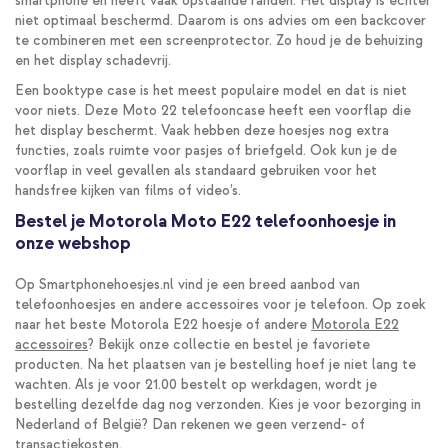
smartphone en heeft vaak opstaande randen. Het display is echter
niet optimaal beschermd. Daarom is ons advies om een backcover
te combineren met een screenprotector. Zo houd je de behuizing
en het display schadevrij.
Een booktype case is het meest populaire model en dat is niet
voor niets. Deze Moto 22 telefooncase heeft een voorflap die
het display beschermt. Vaak hebben deze hoesjes nog extra
functies, zoals ruimte voor pasjes of briefgeld. Ook kun je de
voorflap in veel gevallen als standaard gebruiken voor het
handsfree kijken van films of video’s.
Bestel je Motorola Moto E22 telefoonhoesje in
onze webshop
Op Smartphonehoesjes.nl vind je een breed aanbod van
telefoonhoesjes en andere accessoires voor je telefoon. Op zoek
naar het beste Motorola E22 hoesje of andere
Motorola E22
accessoires
? Bekijk onze collectie en bestel je favoriete
producten. Na het plaatsen van je bestelling hoef je niet lang te
wachten. Als je voor 21.00 bestelt op werkdagen, wordt je
bestelling dezelfde dag nog verzonden. Kies je voor bezorging in
Nederland of België? Dan rekenen we geen verzend- of
transactiekosten.