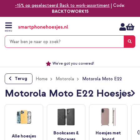
-15% op geselecteerd Back to work-assortiment
| Code:
BACKTOWORK15
Ga
naar
de
MENU
inhoud
Alles voor jouw telefoon, tablet, smartwatch of laptop
Dezelfde dag verzonden *
Keuze uit ruim 20.000 producten
We've got you covered!
Terug
Home
Motorola
Motorola Moto E22
Motorola Moto E22 Hoesjes
(
Bookcases &
Hoesjes met
Alle hoesjes
flipcases
koord