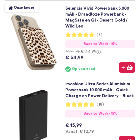
Onze keuze
Selencia Vivid Powerbank 5.000
mAh - Draadloze Powerbank -
MagSafe en Qi - Desert Gold /
Wild Leo
Waardering:
(8)
95%
Back to Work -15%
€ 44,99
Adviesprijs
€ 34,99
Op voorraad
imoshion Ultra Series Aluminium
Powerbank 10.000 mAh - Quick
Charge en Power Delivery - Black
Waardering:
(18)
99%
Back to Work -15%
€ 15,99
Vanaf
Vanaf:
€ 12,79