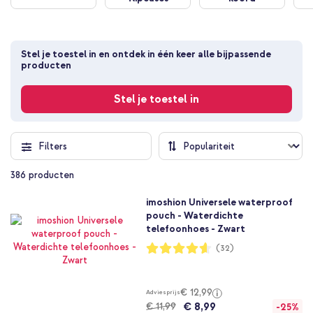
Stel je toestel in en ontdek in één keer alle bijpassende 
producten
Stel je toestel in
Filters
386
producten
imoshion Universele waterproof
pouch - Waterdichte
telefoonhoes - Zwart
Waardering:
(32)
92%
€ 12,99
Adviesprijs
€ 8,99
€ 11,99
-25%