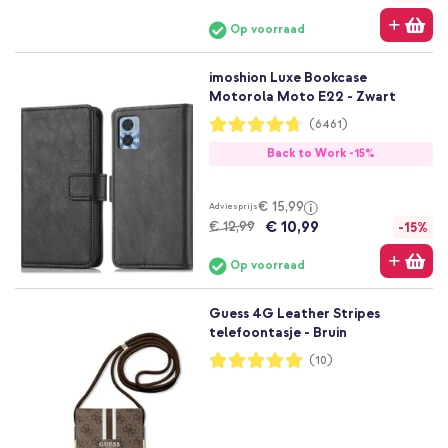
Op voorraad
imoshion Luxe Bookcase
Motorola Moto E22 - Zwart
Waardering:
(6461)
94%
Back to Work -15%
€ 15,99
Adviesprijs
€ 10,99
€ 12,99
-15%
Op voorraad
Guess 4G Leather Stripes
telefoontasje - Bruin
Waardering:
(10)
100%