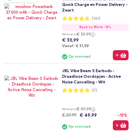
Quick Charge en Power Delivery -
Zwart
Waardering:
(121)
94%
Back to Work -15%
€ 39,99
Adviesprijs
€ 32,99
Vanaf
Vanaf:
€ 31,99
Op voorraad
JBL Vibe Beam 2 Earbuds -
Draadloze Oordopjes - Active
Noise Cancelling - Wit
Waardering:
(7)
100%
€ 99,99
Adviesprijs
€ 49,99
€ 59,99
-17%
Op voorraad