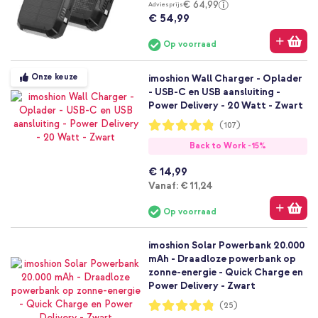
€ 64,99
Adviesprijs
€ 54,99
Op voorraad
Onze keuze
imoshion Wall Charger - Oplader
- USB-C en USB aansluiting -
Power Delivery - 20 Watt - Zwart
Waardering:
(107)
96%
Back to Work -15%
€ 14,99
Vanaf
Vanaf:
€ 11,24
Op voorraad
imoshion Solar Powerbank 20.000
mAh - Draadloze powerbank op
zonne-energie - Quick Charge en
Power Delivery - Zwart
Waardering:
(25)
96%