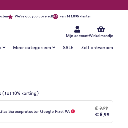
ucten
We've got you covered!
van
141.095
klanten
9.3
Ga
naar
de
inhoud
Mijn account
Winkelmandje
o
Meer categorieën
SALE
Zelf ontwerpen
:
(tot 10% korting)
€ 9,99
Glas Screenprotector Google Pixel 9A
€ 8,99