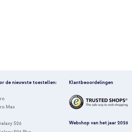
schermen of op zoek naar een
an onze eenvoudig te gebruiken
 meer aangepast worden.
or de nieuwste toestellen:
Klantbeoordelingen
Pro
Pro Max
Webshop van het jaar 2026
alaxy S26
alaxy S26 Plus