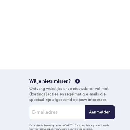
Wil je niets missen?
Ontvang wekelijks onze nieuwsbrief vol met
(kortings)acties én regelmatig e-mails die
speciaal zijn afgestemd op jouw interesses.
A
Aanmelden
b
o
n
Deze site is beveiligd met reCAPTCHA en het
Privacybeleid
en de
Servicevoorwaarden
van Google zijn van toepassing.
n