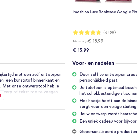
imoshion Luxe Bookcase Google Pix
Waardering:
(6450)
94%
€ 15,99
Adviesprijs
€ 13,99
Voor- en nadelen
jkertijd met een zelf ontworpen
Door zelf te ontwerpen creëer 
n: een kunststof binnenkant en
persoonlijkheid past.
t. Met onze ontwerptool heb je
Je telefoon is optimaal besc
ontwerp of tekst toe te voegen.
het schokbestendige siliconen
g
Het hoesje heeft aan de binn
zorgt voor een veilige sluiting
e en beschermende hoes die
Jouw ontwerp wordt haarsche
gemakkelijk. Voeg je eigen foto
erp helemaal naar jouw smaak is.
Een uniek cadeau voor bijvoorb
gedrukt op de hoes, dankzij de
Gepersonaliseerde producten