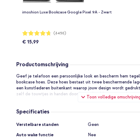
imoshion Luxe Bookcase Google Pixel 9A - Zwart
Waardering:
(6450)
94%
€ 15,99
Productomschrijving
Geef je telefoon een persoonlijke look en bescherm hem tegeli
bookcase hoes. Deze hoes bestaat uit twee beschermende lage
een kunstlederen buitenkant waarop jouw design wordt gedruk
zelf de touwtjes in handen door bijvoorbeeld een eigen foto, 
Toon volledige omschrijvin
Persoonlijk en uniek
Specificaties
Door je eigen bookcase hoes te ontwerpen, maak je een uniek
niemand anders heeft. Onze ontwerptool maakt het ontwerpen 
Specificaties
of tekst toe, of kies uit bestaande ontwerpen, totdat het ontw
Verstelbare standen
Geen
Klaar met ontwerpen? Jouw design wordt van hoge kwaliteit af
Auto wake functie
Nee
nieuwste printtechnieken.