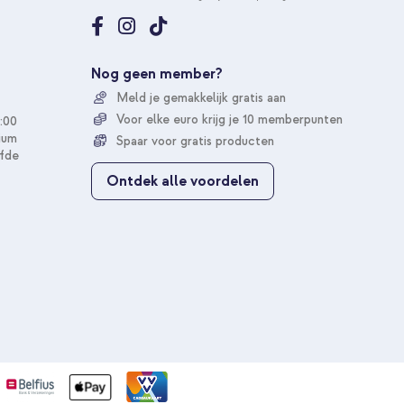
e
e
r
u
Nog geen member?
o
Meld je gemakkelijk gratis aan
p
o
Voor elke euro krijg je 10 memberpunten
:00
n
ium
Spaar voor gratis producten
z
fde
e
Ontdek alle voordelen
n
i
e
u
w
s
b
r
i
e
f