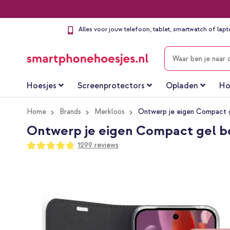
Alles voor jouw telefoon, tablet, smartwatch of lap
ZOEKEN
Hoesjes
Screenprotectors
Opladen
Ho
Home
Brands
Merkloos
Ontwerp je eigen Compact g
Ontwerp je eigen Compact gel bo
Waardering:
1299
reviews
95
100
% of
Ga
naar
het
einde
van
de
afbeeldingen-