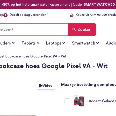
-20% op het hele smartwatch-assortiment | Code:
SMARTWATCH20
top
Dezelfde dag verzonden *
Keuze uit ruim 20.000 prod
Zoeken
uders
Tablets
Laptops
Smartwatch
Audi
el bookcase hoes Google Pixel 9A - Wit
okcase hoes Google Pixel 9A - Wit
Maak je bestelling compleet
Video
Accezz Gehard 