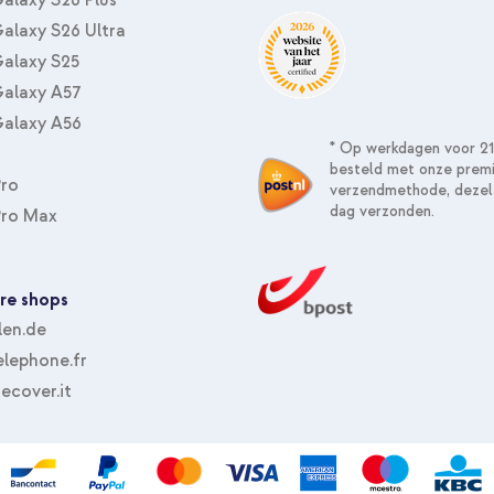
alaxy S26 Ultra
alaxy S25
alaxy A57
alaxy A56
* Op werkdagen voor 21
besteld met onze prem
Pro
verzendmethode, dezel
dag verzonden.
Pro Max
re shops
len.de
lephone.fr
ecover.it