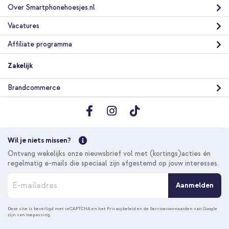
Over Smartphonehoesjes.nl
Vacatures
Affiliate programma
Zakelijk
Brandcommerce
Wil je niets missen?
Ontvang wekelijks onze nieuwsbrief vol met (kortings)acties én
regelmatig e-mails die speciaal zijn afgestemd op jouw interesses.
A
Aanmelden
b
o
n
Deze site is beveiligd met reCAPTCHA en het
Privacybeleid
en de
Servicevoorwaarden
van Google
zijn van toepassing.
n
e