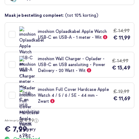
begin
van
Maak je bestelling compleet:
(tot 10% korting)
de
afbeeldingen-
gallerij
€ 14,99
imoshion Oplaadkabel Apple Watch
€ 11,99
USB-C en USB-A - 1 meter - Wit
imoshion Wall Charger - Oplader -
€ 14,99
USB-C en USB aansluiting - Power
€ 13,49
Delivery - 20 Watt - Wit
imoshion Full Cover Hardcase Apple
€ 12,99
Watch 4 / 5 / 6 / SE - 44 mm -
€ 11,69
Zwart
€ 9,99
Adviesprijs
€ 7,99
Op voorraad