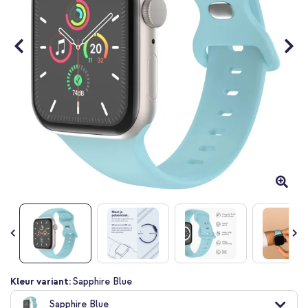
Ga
Kleur variant:
Sapphire Blue
naar
Sapphire Blue
het