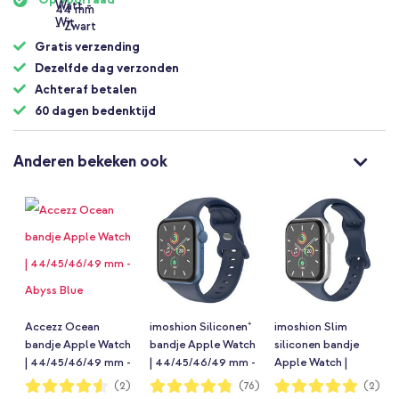
Gratis verzending
Dezelfde dag verzonden
Achteraf betalen
60 dagen bedenktijd
Anderen bekeken ook
Accezz Ocean
imoshion Siliconen⁺
imoshion Slim
bandje Apple Watch
bandje Apple Watch
siliconen bandje
| 44/45/46/49 mm -
| 44/45/46/49 mm -
Apple Watch |
Abyss Blue
Maat M/L - Midnight
44/45/46/49 mm -
Waardering:
Waardering:
Waardering:
(2)
(76)
(2)
90%
96%
100%
Navy Blue