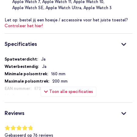
Apple Watch 7
Apple Watch 11
Apple Watch 10
Met 1 jaar garantie
Apple Watch SE
Apple Watch Ultra
Apple Watch 3
Let op:
bestel jij een hoesje / accessoire voor het juiste toestel?
Zoek jij een siliconen bandje voor iedere gelegenheid? Of
Controleer het hier!
meerdere voor bij verschillende outfits: mix ’n match! Ga voor het
imoshion Siliconen⁺ bandje.
Specificaties
Specificaties
Ja
Ja
160 mm
200 mm
8721064016210
Toon alle specificaties
imoshion
1006139
Blauw
Reviews
Siliconen en TPU (zacht)
22 mm
Waardering:
96
%
Apple
Gebaseerd op
76
reviews
of