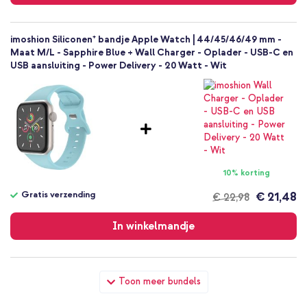
imoshion Siliconen⁺ bandje Apple Watch | 44/45/46/49 mm -
Maat M/L - Sapphire Blue + Wall Charger - Oplader - USB-C en
USB aansluiting - Power Delivery - 20 Watt - Wit
10% korting
Gratis verzending
€ 21,48
€ 22,98
Gratis
verzending
In winkelmandje
imoshion Siliconen⁺ bandje Apple Watch | 44/45/46/49 mm -
Toon meer bundels
Maat M/L - Sapphire Blue + Full Cover Hardcase Apple Watch 4
/ 5 / 6 / SE - 44 mm - Zwart