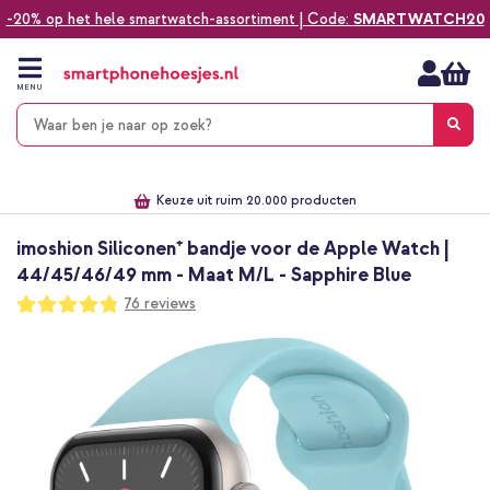
-20% op het hele smartwatch-assortiment | Code:
SMARTWATCH20
Ga
naar
de
MENU
inhoud
Alles voor jouw telefoon, tablet, smartwatch of laptop
Dezelfde dag verzonden *
Keuze uit ruim 20.000 producten
We've got you covered!
imoshion Siliconen⁺ bandje voor de Apple Watch |
44/45/46/49 mm - Maat M/L - Sapphire Blue
Waardering:
76
reviews
96
100
% of
Ga
naar
het
einde
van
de
afbeeldingen-
gallerij