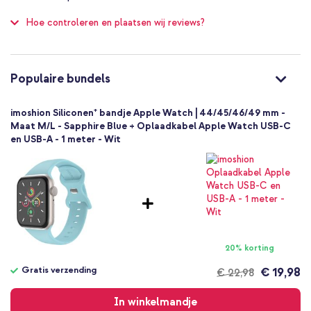
Smartwatch
100
Hoe controleren en plaatsen wij reviews?
Smartwatch bandje
1 Pc
Geen
Maat M/L
Populaire bundels
Pinsluiting
imoshion Siliconen⁺ bandje Apple Watch | 44/45/46/49 mm -
Maat M/L - Sapphire Blue + Oplaadkabel Apple Watch USB-C
en USB-A - 1 meter - Wit
20% korting
Gratis verzending
€ 19,98
€ 22,98
Gratis
verzending
In winkelmandje