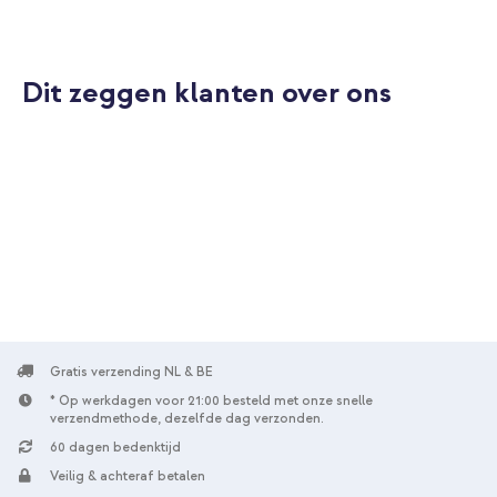
Dit zeggen klanten over ons
10% korting
Gratis verzending
€ 19,68
€ 20,98
Gratis
verzending
In winkelmandje
Gratis verzending NL & BE
* Op werkdagen voor 21:00 besteld met onze snelle
verzendmethode, dezelfde dag verzonden.
60 dagen bedenktijd
Veilig & achteraf betalen