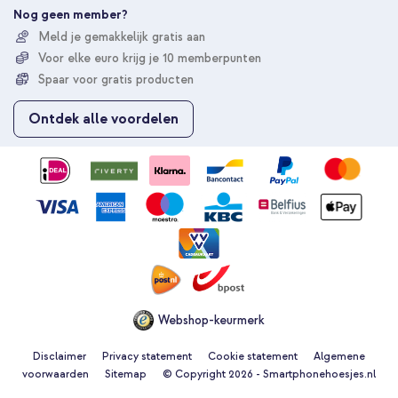
e
Nog geen member?
r
Meld je gemakkelijk gratis aan
u
Voor elke euro krijg je 10 memberpunten
o
p
Spaar voor gratis producten
o
n
Ontdek alle voordelen
z
e
n
i
e
u
w
s
b
r
i
e
Webshop-keurmerk
f
Disclaimer
Privacy statement
Cookie statement
Algemene
voorwaarden
Sitemap
© Copyright 2026 - Smartphonehoesjes.nl