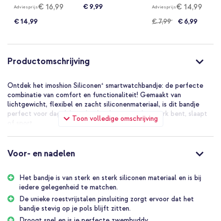
€ 16,99
€ 14,99
€ 9,99
Adviesprijs
Adviesprijs
€ 14,99
€ 7,99
€ 6,99
Productomschrijving
Ontdek het imoshion Siliconen⁺ smartwatchbandje: de perfecte
combinatie van comfort en functionaliteit! Gemaakt van
lichtgewicht, flexibel en zacht siliconenmateriaal, is dit bandje
perfect voor dagelijks gebruik, of je nu aan het werk bent, slaapt
Toon volledige omschrijving
of sport.
Comfortabel en veilig
Het bandje heeft een unieke dubbele loop met pinsluiting
Voor- en nadelen
waardoor het stevig om je pols blijft zitten, zelfs tijdens intensieve
activiteiten. Je haalt het bandje door de eerste loop, drukt deze
Het bandje is van sterk en sterk siliconen materiaal en is bij
door roestvrijstalen pin voor de gewenste polsomtrek en haalt het
iedere gelegenheid te matchen.
uiteinde door de tweede loop. Zit als gegoten!
De unieke roestvrijstalen pinsluiting zorgt ervoor dat het
Waterbestendig en sneldrogend
bandje stevig op je pols blijft zitten.
Dankzij de volledige waterbestendigheid hoef je je geen zorgen te
Droogt snel en is je perfecte zwembuddy.