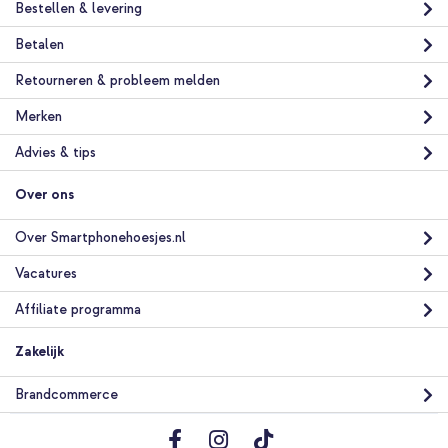
- Power Delivery - iPhone / AirPods / Apple Watch - Zwart
Bestellen & levering
Betalen
Retourneren & probleem melden
Merken
Advies & tips
20% korting
Gratis verzending
€ 39,98
Over ons
€ 44,98
Gratis
verzending
In winkelmandje
Over Smartphonehoesjes.nl
Vacatures
Accezz Tough Backcover met MagSafe Apple iPhone 17e / 16e -
Affiliate programma
Zwart + Telefoonhouder auto - MagSafe - Inclusief
Magnetische Cirkel - Ventilatierooster - Zwart
Zakelijk
Brandcommerce