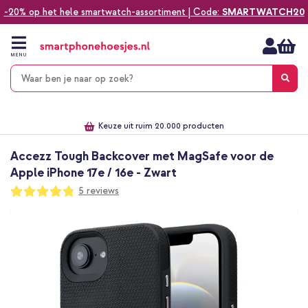
-20% op het hele smartwatch-assortiment | Code:
SMARTWATCH20
Ga
naar
de
MENU
inhoud
Alles voor jouw telefoon, tablet, smartwatch of laptop
Dezelfde dag verzonden *
Keuze uit ruim 20.000 producten
We've got you covered!
Accezz Tough Backcover met MagSafe voor de
Apple iPhone 17e / 16e - Zwart
Waardering:
5
reviews
96
100
% of
Ga
naar
het
einde
van
de
afbeeldingen-
gallerij