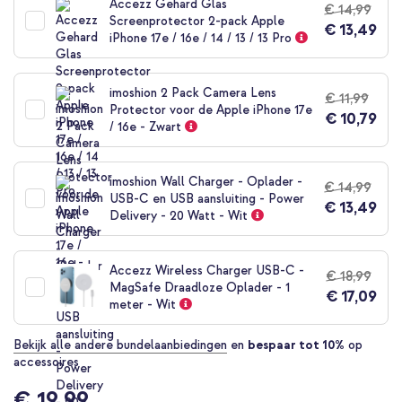
Accezz Gehard Glas
€ 14,99
begin
Screenprotector 2-pack Apple
€ 13,49
van
iPhone 17e / 16e / 14 / 13 / 13 Pro
de
afbeeldingen-
gallerij
imoshion 2 Pack Camera Lens
€ 11,99
Protector voor de Apple iPhone 17e
€ 10,79
/ 16e - Zwart
imoshion Wall Charger - Oplader -
€ 14,99
USB-C en USB aansluiting - Power
€ 13,49
Delivery - 20 Watt - Wit
Accezz Wireless Charger USB-C -
€ 18,99
MagSafe Draadloze Oplader - 1
€ 17,09
meter - Wit
Bekijk alle andere bundelaanbiedingen
en
bespaar tot 10%
op
accessoires
€ 19,99