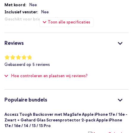
Nee
Nee
Nee
Toon alle specificaties
Geen sluiting
Nee
Ja
Reviews
Nee
MagSafe Compatible
Waardering:
96
%
Nee
Gebaseerd op
5
reviews
of
Bescherming tot 2 meter
100
Hoe controleren en plaatsen wij reviews?
Nee
Zeer goed
Nee
8721322361236
Populaire bundels
Accezz
SH00095845
Accezz Tough Backcover met MagSafe Apple iPhone 17e / 16e -
Zwart
Zwart + Gehard Glas Screenprotector 2-pack Apple iPhone
17e / 16e / 14 / 13 / 13 Pro
TPU