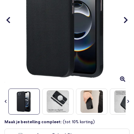
Ga
Maak je bestelling compleet:
(tot 10% korting)
naar
het