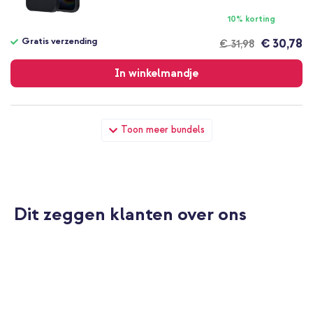
10% korting
Gratis verzending
€ 30,78
€ 31,98
Gratis
verzending
In winkelmandje
Accezz Tough Backcover met MagSafe Apple iPhone 17e / 16e -
Toon meer bundels
Zwart + Wall Charger - Oplader - USB-C en USB aansluiting -
Power Delivery - 20 Watt - Wit
Dit zeggen klanten over ons
10% korting
Gratis verzending
€ 33,48
€ 34,98
Gratis
verzending