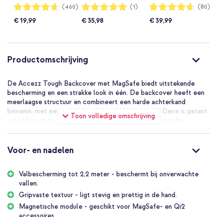
iPhone 17e / 16e -
haakjes voor de
iPhone 17e / 16e / 15
Waardering:
Waardering:
Waardering:
(460)
(1)
(80)
93%
100%
93%
Zwart
Apple iPhone 17e /
/ 14 / 13 - Zwart
€ 19,99
€ 35,98
€ 39,99
16e - Velvet Black +
Sleek Chain (130
cm) - Gold
Productomschrijving
De Accezz Tough Backcover met MagSafe biedt uitstekende
bescherming en een strakke look in één. De backcover heeft een
meerlaagse structuur en combineert een harde achterkand
binnenin, met een schokabsorberende bumperrand. Deze is getest
Toon volledige omschrijving
om vallen op te vangen tot 2,2 meter en de geometrische
binnenzijde dempt extra impact. Dankzij de krachtige,
magnetische ring gebruik je moeiteloos MagSafe- en Qi2-
accessoires, met een gripvaste afwerking die comfortabel in de
Voor- en nadelen
hand ligt.
Valbescherming tot 2,2 meter - beschermt bij onverwachte
Waarom kiezen voor de Accezz Tough Backcover met
vallen.
MagSafe?
Gripvaste textuur - ligt stevig en prettig in de hand.
Geschikt voor MagSafe en Qi2
Magnetische module - geschikt voor MagSafe- en Qi2
accessoires.