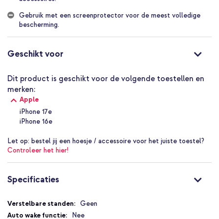
Valbescherming tot 2,2 meter
Geometrische binnenzijde voor extra schokverdeling
Gebruik met een screenprotector voor de meest volledige
bescherming.
Gripvaste buitenzijde voor comfort
Hoogwaardige knoppen
Geschikt voor
Perfecte pasvorm rond knoppen en poorten
Inclusief 1 jaar garantie
Dit product is geschikt voor de volgende toestellen en
merken:
Apple
Ga voor betrouwbare bescherming en dagelijks gebruiksgemak
met de Accezz Tough Backcover met MagSafe en ervaar een
iPhone 17e
perfecte balans tussen comfort, stijl en veiligheid.
iPhone 16e
Let op:
bestel jij een hoesje / accessoire voor het juiste toestel?
Controleer het hier!
Specificaties
Specificaties
Geen
Nee