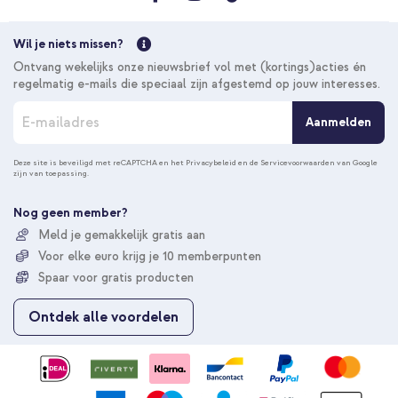
Wil je niets missen?
10% korting
Ontvang wekelijks onze nieuwsbrief vol met (kortings)acties én
Gratis verzending
€ 36,18
€ 37,98
regelmatig e-mails die speciaal zijn afgestemd op jouw interesses.
Gratis
A
verzending
In winkelmandje
Aanmelden
b
o
n
Deze site is beveiligd met reCAPTCHA en het
Privacybeleid
en de
Servicevoorwaarden
van Google
zijn van toepassing.
n
e
e
Nog geen member?
r
Meld je gemakkelijk gratis aan
u
Voor elke euro krijg je 10 memberpunten
o
p
Spaar voor gratis producten
o
n
Ontdek alle voordelen
z
e
n
i
e