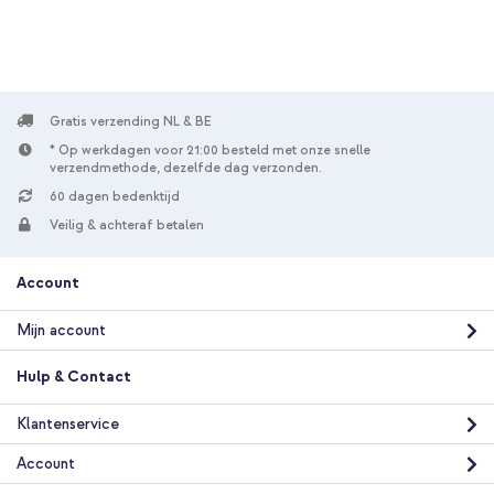
In winkelmandje
Accezz Tough Backcover met MagSafe Apple iPhone 17e / 16e -
Zwart + Wireless Charger USB-C - MagSafe Draadloze Oplader
- 1 meter - Wit
Gratis verzending NL & BE
* Op werkdagen voor 21:00 besteld met onze snelle
verzendmethode, dezelfde dag verzonden.
60 dagen bedenktijd
Veilig & achteraf betalen
Account
10% korting
Gratis verzending
€ 37,08
Mijn account
€ 38,98
Gratis
verzending
Hulp & Contact
In winkelmandje
Klantenservice
Accezz Tough Backcover met MagSafe Apple iPhone 17e / 16e -
Account
Zwart + 4-in-1 MagSafe Powerbank met standaard 10.000 mAh