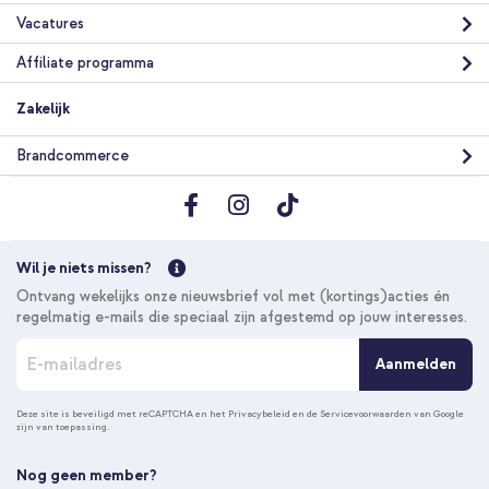
Vacatures
Affiliate programma
Zakelijk
Brandcommerce
Wil je niets missen?
Ontvang wekelijks onze nieuwsbrief vol met (kortings)acties én
regelmatig e-mails die speciaal zijn afgestemd op jouw interesses.
A
Aanmelden
b
o
n
Deze site is beveiligd met reCAPTCHA en het
Privacybeleid
en de
Servicevoorwaarden
van Google
zijn van toepassing.
n
e
e
Nog geen member?