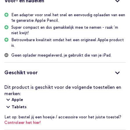
Voor- en nadelen
wilt koppelen en opladen met de iPad (10e generatie) of de iPad
(A16). Je sluit de Pencil aan de ene kant van de adapter en de
Een adapter voor snel het snel en eenvoudig oplaaden van een
USB-C oplaadkabel van je iPad aan de andere kant. Zo kun je
1e generatie Apple Pencil.
direct aan de slag en je Pencil opladen via de USB-C poort van je
iPad.
Super compact en dus gemakkelijk mee te nemen - raak 'm
niet kwijt!
Eenvoudig
Betrouwbare kwaliteit omdat het een origineel Apple product
De adapter is compact en eenvoudig in gebruik. Steek de Apple
is.
Pencil in de ene kant en de USB-C kabel van je iPad in de andere
kant. Het koppelen en opladen start direct. Zo hoef je geen
Geen oplader meegeleverd, je gebruikt die van je iPad.
aparte oplader voor je Pencil te gebruiken en houd je alles netjes
bij elkaar.
Geschikt voor
Origineel Apple
Omdat dit een origineel Apple product betreft, zal deze altijd
Dit product is geschikt voor de volgende toestellen en
optimaal met jouw toestel blijven werken. Dit in tegenstelling tot
reguliere adapters, die na verloop van tijd hun compatibiliteit met
merken:
je toestel kunnen verliezen.
Apple
Tablets
Waarom de
Apple USB-C naar Apple Pencil Adapter
?
Let op:
bestel jij een hoesje / accessoire voor het juiste toestel?
Essentieel voor koppelen
Controleer het hier!
Eenvoudig opladen