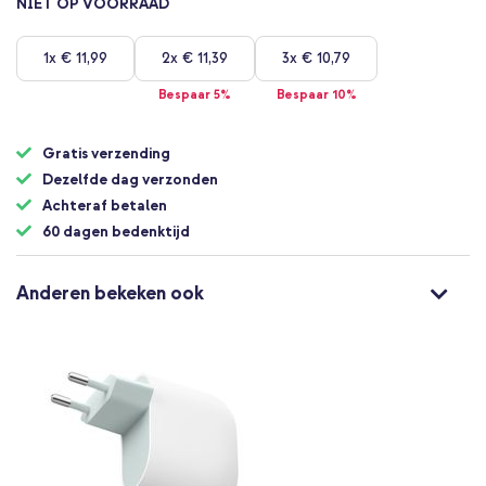
het
NIET OP VOORRAAD
begin
van
1x
€ 11,99
2x
€ 11,39
3x
€ 10,79
de
afbeeldingen-
Bespaar 5%
Bespaar 10%
gallerij
Gratis verzending
Dezelfde dag verzonden
Achteraf betalen
60 dagen bedenktijd
Anderen bekeken ook