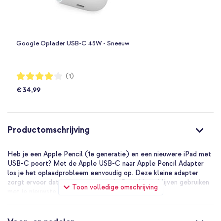
Google Oplader USB-C 45W - Sneeuw
Waardering:
(1)
80%
€ 34,99
Productomschrijving
Heb je een Apple Pencil (1e generatie) en een nieuwere iPad met
USB-C poort? Met de Apple USB-C naar Apple Pencil Adapter
los je het oplaadprobleem eenvoudig op. Deze kleine adapter
zorgt ervoor dat je jouw vertrouwde Pencil kunt blijven gebruiken
Toon volledige omschrijving
met je nieuwste iPad.
Onmisbaar
Deze adapter is onmisbaar als je je Apple Pencil (1e generatie)