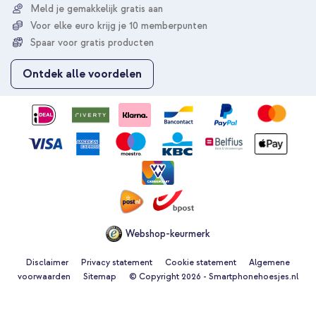
r
Meld je gemakkelijk gratis aan
u
Voor elke euro krijg je 10 memberpunten
o
p
Spaar voor gratis producten
o
n
Ontdek alle voordelen
z
e
n
i
e
u
w
s
b
r
i
e
Webshop-keurmerk
f
Disclaimer
Privacy statement
Cookie statement
Algemene
voorwaarden
Sitemap
© Copyright 2026 - Smartphonehoesjes.nl