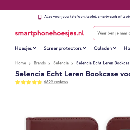
Alles voor jouw telefoon, tablet, smartwatch of lap
ZOEKEN
Hoesjes
Screenprotectors
Opladen
Ho
Home
Brands
Selencia
Selencia Echt Leren Bookcas
Selencia Echt Leren Bookcase vo
Waardering:
6629
reviews
96
100
% of
Ga
naar
het
einde
van
de
afbeeldingen-