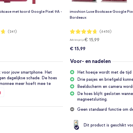
okcase met koord Google Pixel 9A -
imoshion Luxe Bookcase Google Pixe
Bordeaux
Waardering:
(241)
(6450)
94%
€ 15,99
Adviesprijs
€ 13,99
Voor- en nadelen
it voor jouw smartphone. Het
Het hoesje wordt met de tijd 
gen dagelijkse schade. De hoes
Drie pasjes en briefgeld kun
rtemonnee meer hoeft mee te
Beeldscherm en camera worde
g
De hoes blijft gesloten wanne
magneetsluiting.
n is 100% authentiek. Een mooie
Geen standaard functie om de
uurlijke glans krijgt. Hierdoor
Dit product is geschikt v