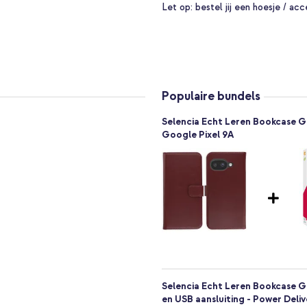
oor briefgeld aangebracht. Op
Let op:
bestel jij een hoesje / acc
 geld mee, zodat je je
tige magneetsluiting heeft,
n de display van je telefoon
 zacht siliconen materiaal, dat
Populaire bundels
luiting goed van pas, deze houdt
blijft het beeldscherm beschermd
Selencia Echt Leren Bookcase G
Google Pixel 9A
ringen voor de poorten en camera
gemakkelijk te bedienen. Dit
 materiaal
Selencia Echt Leren Bookcase G
en USB aansluiting - Power Deliv