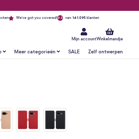
ucten
We've got you covered!
van
141.095
klanten
9.3
Ga
naar
de
inhoud
Mijn account
Winkelmandje
o
Meer categorieën
SALE
Zelf ontwerpen