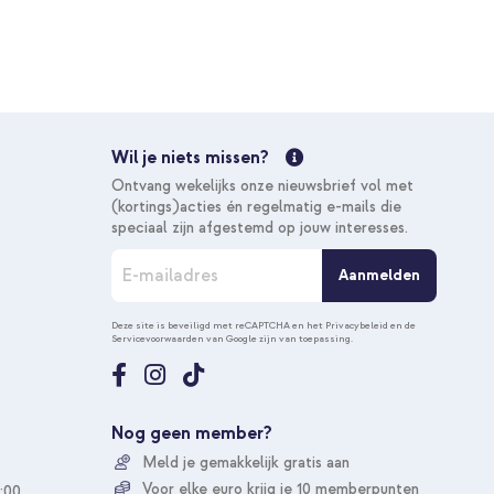
Wil je niets missen?
Ontvang wekelijks onze nieuwsbrief vol met
(kortings)acties én regelmatig e-mails die
speciaal zijn afgestemd op jouw interesses.
A
Aanmelden
b
o
n
Deze site is beveiligd met reCAPTCHA en het
Privacybeleid
en de
Servicevoorwaarden
van Google zijn van toepassing.
n
e
e
r
u
Nog geen member?
o
Meld je gemakkelijk gratis aan
p
o
Voor elke euro krijg je 10 memberpunten
:00