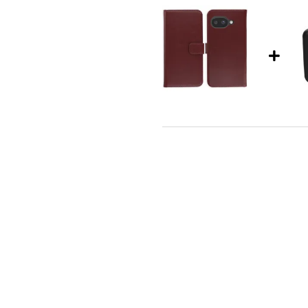
maar mooier uit gaat zien? Bestel
Selencia Echt Leren Bookcase 
kabel 60W - 1,5 meter - Bolt Bla