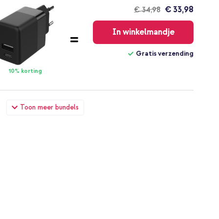
€ 33,98
€ 34,98
Gratis
verzending
In winkelmandje
Gratis verzending
10% korting
Google Pixel 9A - Burgundy + Geweven USB-C naar USB-C
Toon meer bundels
ck
€ 38,49
€ 39,99
Gratis
verzending
In winkelmandje
Gratis verzending
10% korting