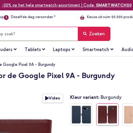
-20% op het hele smartwatch-assortiment | Code:
SMARTWATCH20
top
Dezelfde dag verzonden *
Keuze uit ruim 20.000 prod
Zoeken
uders
Tablets
Laptops
Smartwatch
Audi
e Google Pixel 9A - Burgundy
or de Google Pixel 9A - Burgundy
Kleur variant:
Burgundy
Video