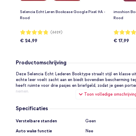
Selencia Echt Leren Bookcase Google Pixel 9A -
imoshion Bo
Rood
Rood
Waardering:
Waardering:
(6629)
96%
94%
€ 24,99
€ 17,99
Productomschrijving
Deze Selencia Echt Lederen Booktype straalt stijl en klasse u
echte leer voelt zacht aan en biedt bovendien bescherming te
heeft ruimte voor drie pasjes en briefgeld, zodat je geen po
nemen.
Toon volledige omschrijvin
Kwaliteitsvol, echt leer
Specificaties
Het leer dat is gebruikt voor deze hoes is van hoge kwaliteit e
eigenschap van echt leer is dat dit materiaal met de tijd een nat
Specificaties
ziet de case er steeds mooier uit.
Verstelbare standen
Geen
Auto wake functie
Nee
Ruimte voor pasjes en briefgeld