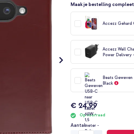
Maak je bestelling compleet
Accezz Gehard 
Accezz Wall Cha
Power Delivery 
Beats Geweven U
Black
€ 24,99
Op voorraad
Aantal