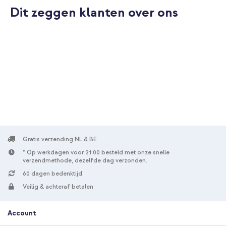
Dit zeggen klanten over ons
10% korting
Gratis verzending
€ 88,09
€ 93,99
Gratis
verzending
In winkelmandje
Gratis verzending NL & BE
* Op werkdagen voor 21:00 besteld met onze snelle
verzendmethode, dezelfde dag verzonden.
60 dagen bedenktijd
Veilig & achteraf betalen
Account