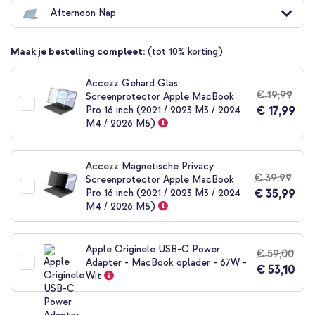
naar
Afternoon Nap
het
begin
van
Maak je bestelling compleet:
(tot 10% korting)
de
afbeeldingen-
gallerij
Accezz Gehard Glas
€ 19,99
Screenprotector Apple MacBook
€ 17,99
Pro 16 inch (2021 / 2023 M3 / 2024
M4 / 2026 M5)
Accezz Magnetische Privacy
€ 39,99
Screenprotector Apple MacBook
€ 35,99
Pro 16 inch (2021 / 2023 M3 / 2024
M4 / 2026 M5)
Apple Originele USB-C Power
€ 59,00
Adapter - MacBook oplader - 67W -
€ 53,10
Wit