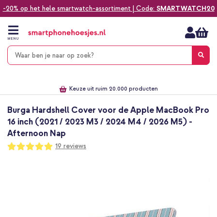
-20% op het hele smartwatch-assortiment | Code:
SMARTWATCH20
Ga
naar
de
MENU
inhoud
Alles voor jouw telefoon, tablet, smartwatch of laptop
Dezelfde dag verzonden *
Keuze uit ruim 20.000 producten
We've got you covered!
Burga Hardshell Cover voor de Apple MacBook Pro
16 inch (2021 / 2023 M3 / 2024 M4 / 2026 M5) -
Afternoon Nap
Waardering:
19
reviews
100
100
% of
Ga
naar
het
einde
van
de
afbeeldingen-