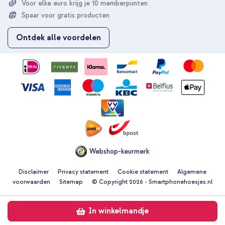
Voor elke euro krijg je 10 memberpunten
o
p
Spaar voor gratis producten
o
n
Ontdek alle voordelen
z
e
n
i
e
u
w
s
b
r
i
e
Webshop-keurmerk
f
Disclaimer
Privacy statement
Cookie statement
Algemene
voorwaarden
Sitemap
© Copyright 2026 - Smartphonehoesjes.nl
In winkelmandje