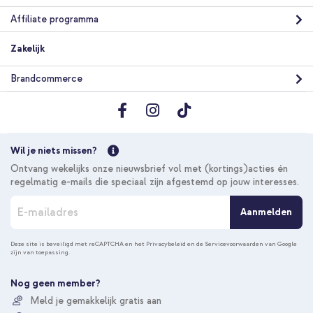
Affiliate programma
Zakelijk
Brandcommerce
Wil je niets missen?
Ontvang wekelijks onze nieuwsbrief vol met (kortings)acties én
regelmatig e-mails die speciaal zijn afgestemd op jouw interesses.
A
Aanmelden
b
o
n
Deze site is beveiligd met reCAPTCHA en het
Privacybeleid
en de
Servicevoorwaarden
van Google
zijn van toepassing.
n
e
e
Nog geen member?
r
Meld je gemakkelijk gratis aan
u