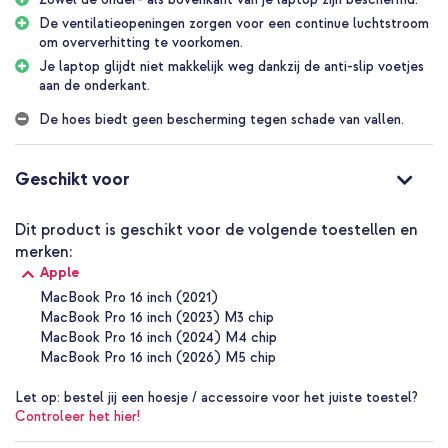
gemaakt van stevig en lichtgewicht kunststof, zodat het slanke
De ventilatieopeningen zorgen voor een continue luchtstroom
design van je MacBook behouden blijft. De harde buitenkant van
om oververhitting te voorkomen.
de Burga Hardshell laptopcase is gemakkelijk schoon te maken en
te onderhouden, waardoor jouw laptop er altijd schoon en als
Je laptop glijdt niet makkelijk weg dankzij de anti-slip voetjes
nieuw uitziet.
aan de onderkant.
Voorkom oververhitting
De hoes biedt geen bescherming tegen schade van vallen.
De onderkant van deze Burga Hardshell is voorzien van een
ventilatieopening. Dit zorgt ervoor dat er een continue
luchtstroom naar je MacBook gaat, om te voorkomen dat je laptop
Geschikt voor
oververhit raakt. Bovendien blijven de poorten van je laptop
gemakkelijk bereikbaar voor eenvoudige connectiviteit.
Dit product is geschikt voor de volgende toestellen en
All-round bescherming
merken:
De Burga Hardshell laptophoes biedt bescherming tegen
Apple
oppervlakkige krassen, lichte deuken en kleine stoten. Dit komt
vooral goed van pas wanneer je jouw MacBook frequent in een tas
MacBook Pro 16 inch (2021)
of rugzak vervoert, waar het in contact kan komen met andere
MacBook Pro 16 inch (2023) M3 chip
items.
MacBook Pro 16 inch (2024) M4 chip
MacBook Pro 16 inch (2026) M5 chip
Waarom de Burga Hardshell Cover?
Behoudt het dunne design van je laptop dankzij het slanke
Let op:
bestel jij een hoesje / accessoire voor het juiste toestel?
ontwerp
Controleer het hier!
Biedt dagelijkse bescherming met bedekking van beide zijden