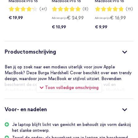
MacBook Pro 16
MacBook Pro 16
MacBook Pro 16
inch (2021 / 2023
inch (2021 / 2023
inch (2021 / 2023
Waardering:
Waardering:
Waardering:
(41)
(8)
(15)
84%
100%
97%
M3 / 2024 M4 /
M3 / 2024 M4 /
M3 / 2024 M4 /
€ 24,99
€ 16,99
€ 19,99
Adviesprijs
Adviesprijs
2026 M5) - Zwart
2026 M5) - Beige
2026 M5) -
Lavender Lilac
€ 10,99
€ 9,99
Productomschrijving
Ben jij op zoek naar een modieus uiterlijk voor jouw Apple
MacBook? Deze Burga Hardshell Cover beschikt over een trendy
design, waardoor jouw MacBook er stijlvol uitziet. Bovendien
beschermt de cover jouw MacBook tegen krassen, vuil en
Toon volledige omschrijving
dagelijkse schade. Een groot voordeel van de Burga Hardshell
Cover is dat hij geen extra gewicht toevoegt en eenvoudig te
bevestigen is.
Voor- en nadelen
Slank ontwerp
De Burga Hardshell beschikt over twee onderdelen, één voor de
bovenkant en één voor de onderkant van jouw laptop. Dit houdt in
Je laptop blijft licht van gewicht en behoudt zijn vorm dankzij
dat zowel de bovenkant als de onderkant van jouw MacBook
het slanke ontwerp.
beschermd is tegen alledaagse beschadigingen. De case is
Zowel de onder- als bovenkant van je laptop zijn beschermd.