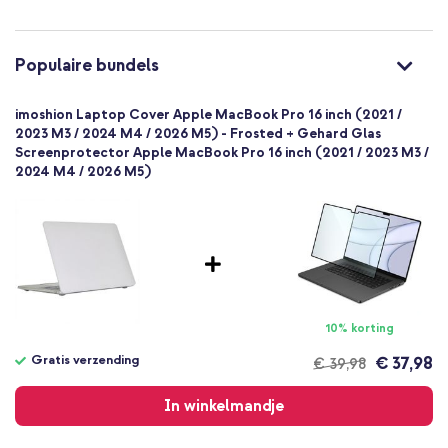
Backcover, Hardcase
Hoesje
1 Pc
Populaire bundels
Goed
Nee
imoshion Laptop Cover Apple MacBook Pro 16 inch (2021 /
Standaard
2023 M3 / 2024 M4 / 2026 M5) - Frosted + Gehard Glas
Nee
Screenprotector Apple MacBook Pro 16 inch (2021 / 2023 M3 /
2024 M4 / 2026 M5)
Volledige bescherming
10% korting
Gratis verzending
€ 37,98
€ 39,98
Gratis
verzending
In winkelmandje