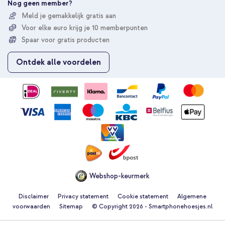
e
Nog geen member?
r
Meld je gemakkelijk gratis aan
u
Voor elke euro krijg je 10 memberpunten
o
p
Spaar voor gratis producten
o
n
Ontdek alle voordelen
z
e
n
i
e
u
w
s
b
r
i
e
Webshop-keurmerk
f
Disclaimer
Privacy statement
Cookie statement
Algemene
voorwaarden
Sitemap
© Copyright 2026 - Smartphonehoesjes.nl