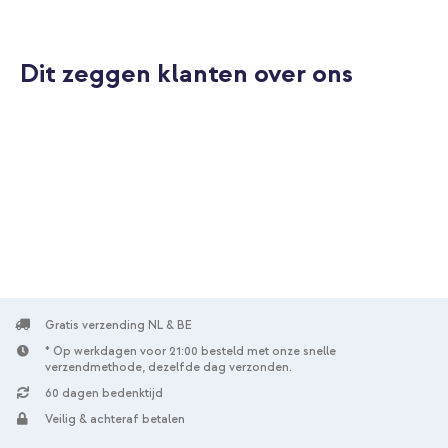
Dit zeggen klanten over ons
10% korting
Gratis verzending
€ 73,09
€ 78,99
Gratis
verzending
In winkelmandje
Gratis verzending NL & BE
* Op werkdagen voor 21:00 besteld met onze snelle
verzendmethode, dezelfde dag verzonden.
60 dagen bedenktijd
Veilig & achteraf betalen