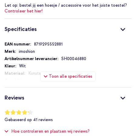
Let op:
bestel jij een hoesje / accessoire voor het juiste toestel?
Inclusief 1 jaar garantie
Controleer het hier!
Specificaties
Specificaties
8719295552881
imoshion
SH00046880
Wit
Kunststof
Toon alle specificaties
Apple
16 inch
A2485, A2780, A2991, A3186, A3403, A3428,
Reviews
A3429
Laptop
Waardering:
1.8 cm
84
%
Gebaseerd op
41
reviews
of
36 cm
100
25 cm
Hoe controleren en plaatsen wij reviews?