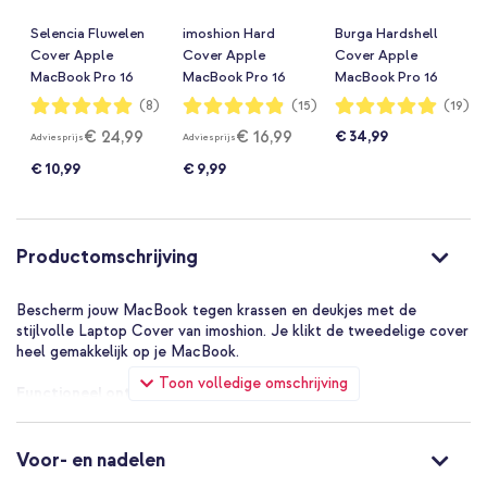
Selencia Fluwelen
imoshion Hard
Burga Hardshell
Cover Apple
Cover Apple
Cover Apple
MacBook Pro 16
MacBook Pro 16
MacBook Pro 16
inch (2021 / 2023
inch (2021 / 2023
inch (2021 / 2023
Waardering:
Waardering:
Waardering:
(8)
(15)
(19)
100%
97%
100%
M3 / 2024 M4 /
M3 / 2024 M4 /
M3 / 2024 M4 /
€ 24,99
€ 16,99
€ 34,99
Adviesprijs
Adviesprijs
2026 M5) - Beige
2026 M5) -
2026 M5) -
Lavender Lilac
Strawberry Jam
€ 10,99
€ 9,99
Productomschrijving
Bescherm jouw MacBook tegen krassen en deukjes met de
stijlvolle Laptop Cover van imoshion. Je klikt de tweedelige cover
heel gemakkelijk op je MacBook.
Toon volledige omschrijving
Functioneel ontwerp
De onderkant van de case beschikt over een ventilatierooster die
ervoor zorgt dat de warmte goed wordt afgevoerd. Daarnaast
blijft je MacBook goed op zijn plek staan door de anti-slip voetjes.
Voor- en nadelen
Deze Laptop Cover heeft de uitsparingen precies op de juiste