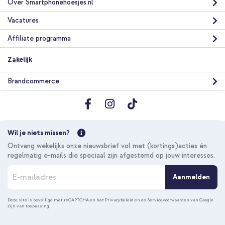
Over Smartphonehoesjes.nl
Vacatures
Affiliate programma
Zakelijk
Brandcommerce
Wil je niets missen?
Ontvang wekelijks onze nieuwsbrief vol met (kortings)acties én
regelmatig e-mails die speciaal zijn afgestemd op jouw interesses.
A
Aanmelden
b
o
n
Deze site is beveiligd met reCAPTCHA en het
Privacybeleid
en de
Servicevoorwaarden
van Google
zijn van toepassing.
n
e