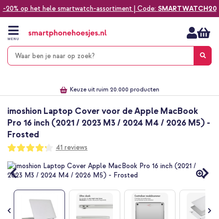
-20% op het hele smartwatch-assortiment | Code:
SMARTWATCH20
Ga
naar
de
MENU
inhoud
Alles voor jouw telefoon, tablet, smartwatch of laptop
Dezelfde dag verzonden *
Keuze uit ruim 20.000 producten
We've got you covered!
imoshion Laptop Cover voor de Apple MacBook
Pro 16 inch (2021 / 2023 M3 / 2024 M4 / 2026 M5) -
Frosted
Waardering:
41
reviews
84
100
% of
Ga
naar
het
einde
van
de
afbeeldingen-