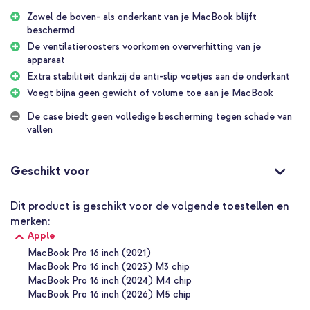
plekken zitten. Zo kun je alle poorten gewoon blijven gebruiken.
Zowel de boven- als onderkant van je MacBook blijft
beschermd
Volledige bescherming
Omdat deze laptop cover uit twee delen bestaat, een boven- en
De ventilatieroosters voorkomen oververhitting van je
een onderkant, is deze makkelijk te plaatsen op je MacBook. In
apparaat
twee klikken is je MacBook beschermd tegen krassen en stoten.
Extra stabiliteit dankzij de anti-slip voetjes aan de onderkant
Vooral handig wanneer je jouw MacBook vaak in een tas
Voegt bijna geen gewicht of volume toe aan je MacBook
meeneemt, waarbij hij in contact is met andere spullen.
De case biedt geen volledige bescherming tegen schade van
Slank en stijlvol design
vallen
Jouw MacBook blijft compact en stijlvol dankzij het slanke design
van de cover. Het stevige, kunststof materiaal weegt bijna niets
en zal dus geen extra gewicht toevoegen.
Geschikt voor
Waarom deze imoshion Laptop Cover?
Gemaakt van stevig kunststof materiaal
Dit product is geschikt voor de volgende toestellen en
merken:
De cover beschermt zowel de boven- als onderkant van jouw
Apple
MacBook
MacBook Pro 16 inch (2021)
Je behoudt het dunne design van jouw MacBook dankzij het
MacBook Pro 16 inch (2023) M3 chip
slanke ontwerp
MacBook Pro 16 inch (2024) M4 chip
Door het ventilatierooster wordt de warmte goed afgevoerd
MacBook Pro 16 inch (2026) M5 chip
Extra stabiliteit dankzij de vier anti-slip voetjes