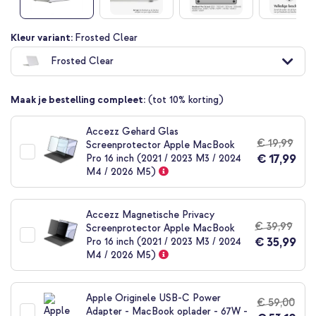
gallerij
Ga
Kleur variant:
Frosted Clear
naar
Frosted Clear
het
begin
van
Maak je bestelling compleet:
(tot 10% korting)
de
afbeeldingen-
gallerij
Accezz Gehard Glas
€ 19,99
Screenprotector Apple MacBook
€ 17,99
Pro 16 inch (2021 / 2023 M3 / 2024
M4 / 2026 M5)
Accezz Magnetische Privacy
€ 39,99
Screenprotector Apple MacBook
€ 35,99
Pro 16 inch (2021 / 2023 M3 / 2024
M4 / 2026 M5)
Apple Originele USB-C Power
€ 59,00
Adapter - MacBook oplader - 67W -