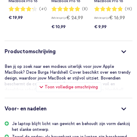
MacBook Pro 16
MacBook Pro 16
MacBook Pro 16
inch (2021 / 2023
inch (2021 / 2023
inch (2021 / 2023
Waardering:
Waardering:
Waardering:
(41)
(8)
(15)
84%
100%
97%
M3 / 2024 M4 /
M3 / 2024 M4 /
M3 / 2024 M4 /
€ 24,99
€ 16,99
€ 19,99
Adviesprijs
Adviesprijs
2026 M5) - Zwart
2026 M5) - Beige
2026 M5) -
Lavender Lilac
€ 10,99
€ 9,99
Productomschrijving
Ben jij op zoek naar een modieus uiterlijk voor jouw Apple
MacBook? Deze Burga Hardshell Cover beschikt over een trendy
design, waardoor jouw MacBook er stijlvol uitziet. Bovendien
beschermt de cover jouw MacBook tegen krassen, vuil en
Toon volledige omschrijving
dagelijkse schade. Een groot voordeel van de Burga Hardshell
Cover is dat hij geen extra gewicht toevoegt en eenvoudig te
bevestigen is.
Voor- en nadelen
Slank ontwerp
De Burga Hardshell beschikt over twee onderdelen, één voor de
bovenkant en één voor de onderkant van jouw laptop. Dit houdt in
Je laptop blijft licht van gewicht en behoudt zijn vorm dankzij
dat zowel de bovenkant als de onderkant van jouw MacBook
het slanke ontwerp.
beschermd is tegen alledaagse beschadigingen. De case is
Zowel de onder- als bovenkant van je laptop zijn beschermd.