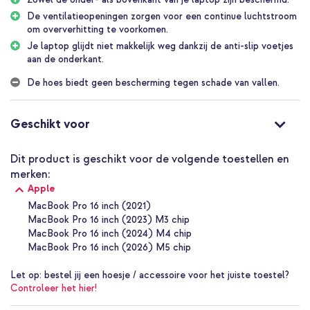
gemaakt van stevig en lichtgewicht kunststof, zodat het slanke
De ventilatieopeningen zorgen voor een continue luchtstroom
design van je MacBook behouden blijft. De harde buitenkant van
om oververhitting te voorkomen.
de Burga Hardshell laptopcase is gemakkelijk schoon te maken en
te onderhouden, waardoor jouw laptop er altijd schoon en als
Je laptop glijdt niet makkelijk weg dankzij de anti-slip voetjes
nieuw uitziet.
aan de onderkant.
Voorkom oververhitting
De hoes biedt geen bescherming tegen schade van vallen.
De onderkant van deze Burga Hardshell is voorzien van een
ventilatieopening. Dit zorgt ervoor dat er een continue
luchtstroom naar je MacBook gaat, om te voorkomen dat je laptop
Geschikt voor
oververhit raakt. Bovendien blijven de poorten van je laptop
gemakkelijk bereikbaar voor eenvoudige connectiviteit.
Dit product is geschikt voor de volgende toestellen en
All-round bescherming
merken:
De Burga Hardshell laptophoes biedt bescherming tegen
Apple
oppervlakkige krassen, lichte deuken en kleine stoten. Dit komt
vooral goed van pas wanneer je jouw MacBook frequent in een tas
MacBook Pro 16 inch (2021)
of rugzak vervoert, waar het in contact kan komen met andere
MacBook Pro 16 inch (2023) M3 chip
items.
MacBook Pro 16 inch (2024) M4 chip
MacBook Pro 16 inch (2026) M5 chip
Waarom de Burga Hardshell Cover?
Behoudt het dunne design van je laptop dankzij het slanke
Let op:
bestel jij een hoesje / accessoire voor het juiste toestel?
ontwerp
Controleer het hier!
Biedt dagelijkse bescherming met bedekking van beide zijden