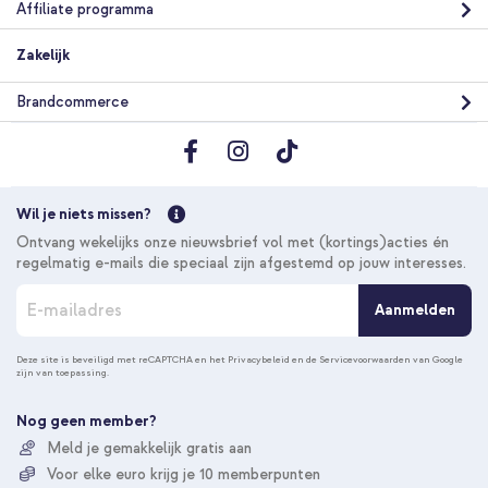
Affiliate programma
Zakelijk
Brandcommerce
Wil je niets missen?
Ontvang wekelijks onze nieuwsbrief vol met (kortings)acties én
regelmatig e-mails die speciaal zijn afgestemd op jouw interesses.
A
Aanmelden
b
o
n
Deze site is beveiligd met reCAPTCHA en het
Privacybeleid
en de
Servicevoorwaarden
van Google
zijn van toepassing.
n
e
e
Nog geen member?
r
Meld je gemakkelijk gratis aan
u
Voor elke euro krijg je 10 memberpunten
o