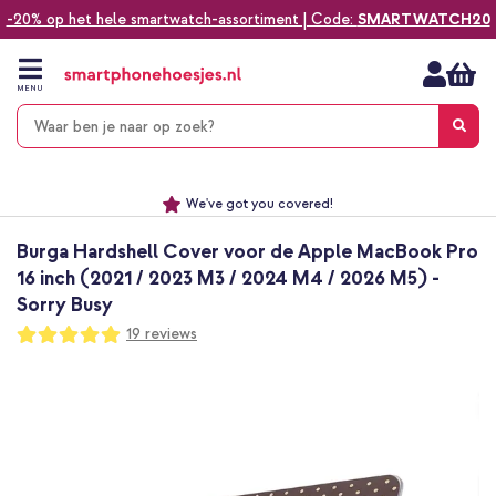
-20% op het hele smartwatch-assortiment | Code:
SMARTWATCH20
Ga
naar
de
MENU
inhoud
Alles voor jouw telefoon, tablet, smartwatch of laptop
Dezelfde dag verzonden *
Keuze uit ruim 20.000 producten
We've got you covered!
Burga Hardshell Cover voor de Apple MacBook Pro
16 inch (2021 / 2023 M3 / 2024 M4 / 2026 M5) -
Sorry Busy
Waardering:
19
reviews
100
100
% of
Ga
naar
het
einde
van
de
afbeeldingen-