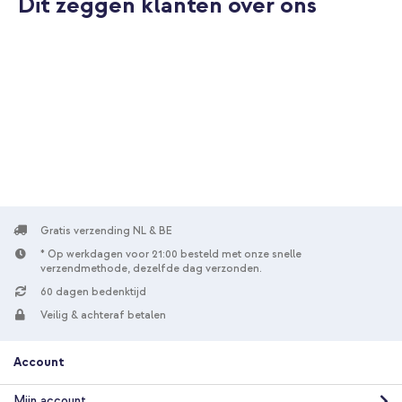
Dit zeggen klanten over ons
10% korting
Gratis verzending
€ 88,09
€ 93,99
Gratis
verzending
In winkelmandje
Gratis verzending NL & BE
* Op werkdagen voor 21:00 besteld met onze snelle
verzendmethode, dezelfde dag verzonden.
60 dagen bedenktijd
Veilig & achteraf betalen
Account
Mijn account