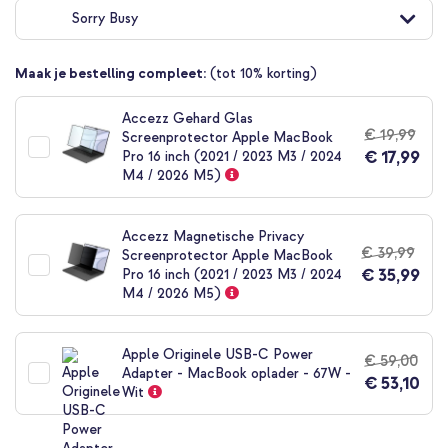
naar
Sorry Busy
het
begin
van
Maak je bestelling compleet:
(tot 10% korting)
de
afbeeldingen-
gallerij
Accezz Gehard Glas
€ 19,99
Screenprotector Apple MacBook
€ 17,99
Pro 16 inch (2021 / 2023 M3 / 2024
M4 / 2026 M5)
Accezz Magnetische Privacy
€ 39,99
Screenprotector Apple MacBook
€ 35,99
Pro 16 inch (2021 / 2023 M3 / 2024
M4 / 2026 M5)
Apple Originele USB-C Power
€ 59,00
Adapter - MacBook oplader - 67W -
€ 53,10
Wit