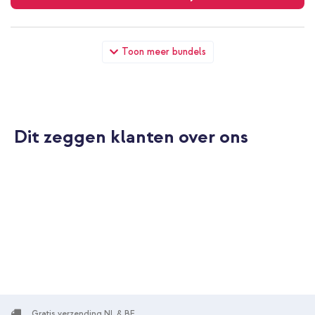
imoshion Mandala Bookcase Google Pixel 9A - Rosé Goud +
Toon meer bundels
Geweven USB-C naar USB-C kabel 60W - 1,5 meter - Bolt Black
Dit zeggen klanten over ons
10% korting
Gratis verzending
€ 26,49
€ 27,99
Gratis
verzending
In winkelmandje
Gratis verzending NL & BE