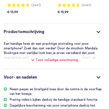
Waardering:
Waardering:
(6461)
(6461)
94%
94%
€ 15,99
€ 15,99
Productomschrijving
Een handige hoes én een prachtige uitstraling voor jouw
smartphone? Zoek dan niet verder! Door de imoshion Mandala
Booktype met sierlijke look ben je ervan verzekerd dat jouw
smartphone optimaal beschermd wordt tegen val-, stoot- en
Toon volledige omschrijving
krasschade. Naast het sierlijke design heeft het hoesje ook
opbergruimte voor pasjes en briefgeld zodat je jouw belangrijkste
pasjes altijd bij de hand hebt. De hoes is gemakkelijk als standaard
neer te zetten bij lange gesprekken of het bekijken van video’s.
Voor- en nadelen
Moderne en slanke pasvorm
De hoes heeft een slank ontwerp, waardoor je telefoon zijn dunne
Neem pasjes en briefgeld mee door de ruimte in de voorflap
vormgeving behoudt. Ideaal wanneer je de hoes graag in je kleding
van het hoesje.
bij je draagt. De imoshion Mandala Booktype is gemaakt van
Prettig video’s kijken dankzij de handige standaard functie.
kunstleer met een sierlijke look door de mandala print en is
Dagelijkse bescherming van jouw smartphone dankzij het
beschikbaar in meerdere tinten. Ga je voor neutraal zwart of