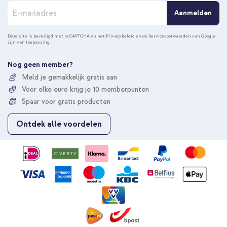
A
Aanmelden
b
o
n
Deze site is beveiligd met reCAPTCHA en het
Privacybeleid
en de
Servicevoorwaarden
van Google
zijn van toepassing.
n
e
e
Nog geen member?
r
Meld je gemakkelijk gratis aan
u
Voor elke euro krijg je 10 memberpunten
o
p
Spaar voor gratis producten
o
n
Ontdek alle voordelen
z
e
n
i
e
u
w
s
b
r
i