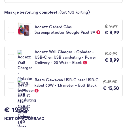
begin
van
Maak je bestelling compleet:
(tot 10% korting)
de
afbeeldingen-
gallerij
€ 9,99
Accezz Gehard Glas
€ 8,99
Screenprotector Google Pixel 9A
Accezz Wall Charger - Oplader -
€ 9,99
USB-C en USB aansluiting - Power
€ 8,99
Delivery - 20 Watt - Black
Beats Geweven USB-C naar USB-C
€ 15,00
kabel 60W - 1,5 meter - Bolt Black
€ 13,50
€ 12,99
NIET OP VOORRAAD