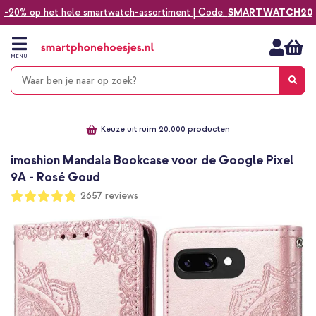
-20% op het hele smartwatch-assortiment | Code:
SMARTWATCH20
Ga
naar
de
MENU
inhoud
Alles voor jouw telefoon, tablet, smartwatch of laptop
Dezelfde dag verzonden *
Keuze uit ruim 20.000 producten
We've got you covered!
imoshion Mandala Bookcase voor de Google Pixel
9A - Rosé Goud
Waardering:
2657
reviews
97
100
% of
Ga
naar
het
einde
van
de
afbeeldingen-
gallerij