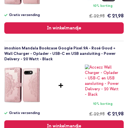
Nee
Booktype!
10% korting
Bookcase
Hoesje
Gratis verzending
€ 21,98
€ 22,98
Gratis
Volledige bescherming
verzending
In winkelmandje
imoshion Mandala Bookcase Google Pixel 9A - Rosé Goud +
Wall Charger - Oplader - USB-C en USB aansluiting - Power
Delivery - 20 Watt - Black
10% korting
Gratis verzending
€ 21,98
€ 22,98
Gratis
verzending
In winkelmandje